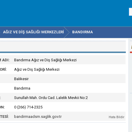
AĞIZ VE DIŞ SAĞLIĞI MERKEZLERI
BANDIRMA
 ADI:
Bandırma Ağız ve Diş Sağlığı Merkezi
ORI:
Ağız ve Diş Sağlığı Merkezi
Balıkesir
Bandırma
:
Sunullah Mah. Ordu Cad. Lalelik Mevkii No:2
ON:
0 (266) 714-2325
TESI:
bandirmaadsm.saglik.gov.tr
Hata Bildir