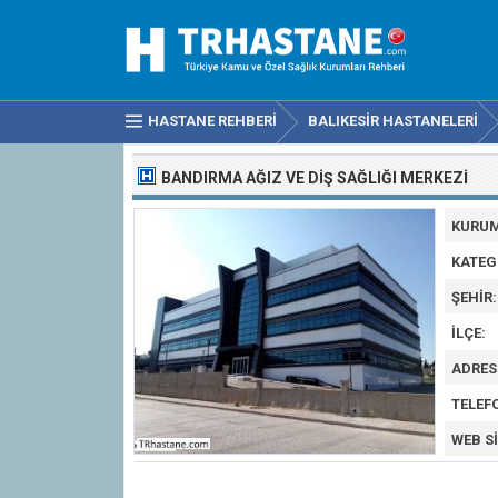
HASTANE REHBERI
BALIKESIR HASTANELERI
BANDIRMA AĞIZ VE DIŞ SAĞLIĞI MERKEZI
KURUM
KATEG
ŞEHIR:
İLÇE:
ADRES
TELEF
WEB SI