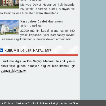
Manyas Devlet Hastanesi hali hazırda
25 yataklı hastane olarak Manyas ve
Balıkesir halkına hizmete devam etmektedir....
Karacabey Devlet Hastanesi
35 km. uzaklıkta
22000 m2 lik kapalı alana sahip 150
yatak kapasiteli yeni Karacabey Devlet
Hastanesi sağlık hizmeti sunmaya devam etmektedir....
KURUM BILGILERI HATALI MI?
Bandırma Ağız ve Diş Sağlığı Merkezi ile ilgili yanlış,
eksik veya güncel olmayan bilgileri bize iletmek için
buraya tıklayınız ✉
m
●
Kullanım Şartları
●
Gizlilik Politikası
●
İletişim
●
Kurum Ekle