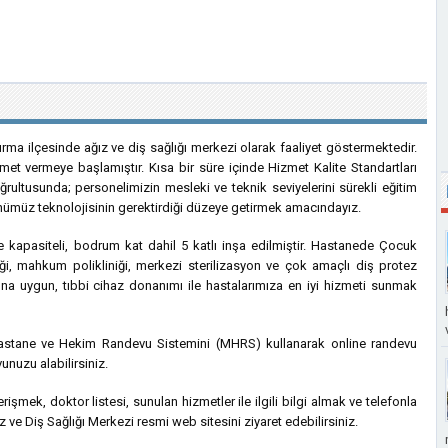
ırma ilçesinde ağız ve diş sağlığı merkezi olarak faaliyet göstermektedir.
et vermeye başlamıştır. Kısa bir süre içinde Hizmet Kalite Standartları
ltusunda; personelimizin mesleki ve teknik seviyelerini sürekli eğitim
günümüz teknolojisinin gerektirdiği düzeye getirmek amacındayız.
e kapasiteli, bodrum kat dahil 5 katlı inşa edilmiştir. Hastanede Çocuk
kliniği, mahkum polikliniği, merkezi sterilizasyon ve çok amaçlı diş protez
rına uygun, tıbbi cihaz donanımı ile hastalarımıza en iyi hizmeti sunmak
Hastane ve Hekim Randevu Sistemini (MHRS) kullanarak online randevu
unuzu alabilirsiniz.
e erişmek, doktor listesi, sunulan hizmetler ile ilgili bilgi almak ve telefonla
ve Diş Sağlığı Merkezi resmi web sitesini ziyaret edebilirsiniz.