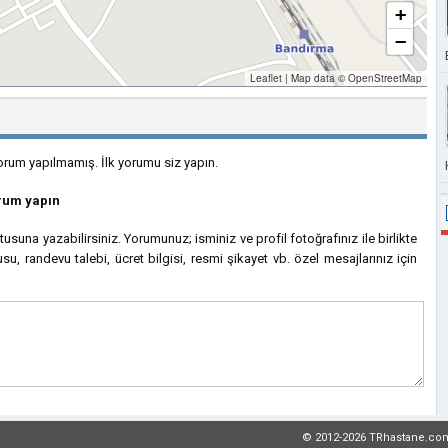
+
−
Leaflet
|
Map data ©
OpenStreetMap
rum yapılmamış. İlk yorumu siz yapın.
orum yapın
kutusuna yazabilirsiniz. Yorumunuz; isminiz ve profil fotoğrafınız ile birlikte
su, randevu talebi, ücret bilgisi, resmi şikayet vb. özel mesajlarınız için
© 2012-2026 TRhastane.co