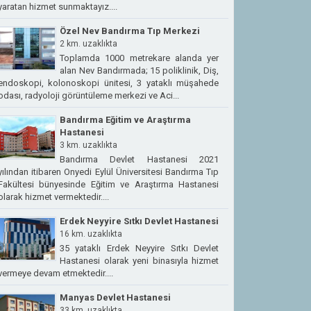
yaratan hizmet sunmaktayız....
Özel Nev Bandırma Tıp Merkezi
2 km. uzaklıkta
Toplamda 1000 metrekare alanda yer
alan Nev Bandırmada; 15 poliklinik, Diş,
endoskopi, kolonoskopi ünitesi, 3 yataklı müşahede
odası, radyoloji görüntüleme merkezi ve Aci...
Bandırma Eğitim ve Araştırma
Hastanesi
3 km. uzaklıkta
Bandırma Devlet Hastanesi 2021
yılından itibaren Onyedi Eylül Üniversitesi Bandırma Tıp
Fakültesi bünyesinde Eğitim ve Araştırma Hastanesi
olarak hizmet vermektedir....
Erdek Neyyire Sıtkı Devlet Hastanesi
16 km. uzaklıkta
35 yataklı Erdek Neyyire Sıtkı Devlet
Hastanesi olarak yeni binasıyla hizmet
vermeye devam etmektedir....
Manyas Devlet Hastanesi
33 km. uzaklıkta