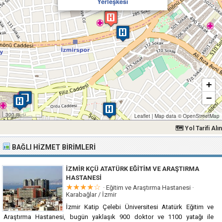
Yerleşkesi
+
−
300 m
Leaflet
|
Map data ©
OpenStreetMap
🗺 Yol Tarifi Alın
BAĞLI HIZMET BIRIMLERI
İZMIR KÇÜ ATATÜRK EĞITIM VE ARAŞTIRMA
HASTANESI
★★★★☆
· Eğitim ve Araştırma Hastanesi ·
Karabağlar / İzmir
İzmir Katip Çelebi Üniversitesi Atatürk Eğitim ve
Araştırma Hastanesi, bugün yaklaşık 900 doktor ve 1100 yatağı ile