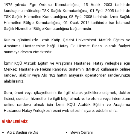
1975 yılında Ege Ordusu Komutanlığına, 15 Aralık 2003 tarihinde
kuruluşunu müteakip TSK Sağlık Komutanlığına, 01 Eylül 2005 tarihinde
TSK Sağlık Hizmetleri Komutanlığına, 08 Eylül 2008 tarihinde İzmir Sağlık
Hizmetleri Bölge Komutanlığına, 02 Ocak 2014 tarihinde ise İstanbul
Sağlık Hizmetleri Bölge Komutanlığına bağlanmıştır.
Kurum günümüzde İzmir Katip Çelebi Üniversitesi Atatürk Eğitim ve
Araştırma Hastanesine bağlı Hatay Ek Hizmet Binası olarak faalyet
sunmaya devam etmektedir.
İzmir KÇÜ Atatürk Eğitim ve Araştırma Hastanesi Hatay Yerleşkesi için
Merkezi Hastane ve Hekim Randevu Sistemini (MHRS) kullanarak online
randevu alabilir veya Alo 182 hattını arayarak operatörden randevunuzu
alabilirsiniz.
Soru, öneri veya şikayetleriniz ile ilgili olarak yetkililere erişmek, doktor
listesi, sunulan hizmetler ile ilgili bilgi almak ve telefonla veya internetten
online randevu almak için İzmir KÇÜ Atatürk Eğitim ve Araştırma
Hastanesi Hatay Yerleşkesi resmi web sitesini ziyaret edebilirsiniz.
BIRIMLERIMIZ
Ağız Sağlığı ve Diş
Beyin Cerrahi