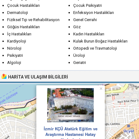
Çocuk Hastalıkları
Çocuk Psikiyatri
Dermatoloji
Enfeksiyon Hastalıkları
Fiziksel Tıp ve Rehabilitasyon
Genel Cerrahi
Göğüs Hastalıkları
Göz
İç Hastalıkları
Kadın Hastalıkları
Kardiyoloji
Kulak Burun Boğaz Hastalıkları
Nöroloji
Ortopedi ve Travmatoloji
Psikiyatri
Üroloji
Algoloji
Geriatri
HARITA VE ULAŞIM BILGILERI
×
İzmir KÇÜ Atatürk Eğitim ve
Araştırma Hastanesi Hatay