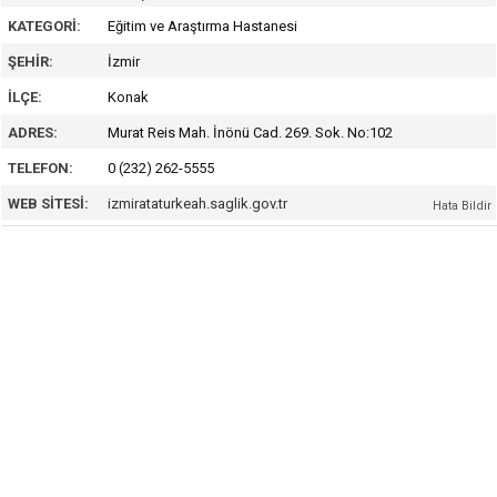
KATEGORI:
Eğitim ve Araştırma Hastanesi
ŞEHIR:
İzmir
İLÇE:
Konak
ADRES:
Murat Reis Mah. İnönü Cad. 269. Sok. No:102
TELEFON:
0 (232) 262-5555
WEB SITESI:
izmirataturkeah.saglik.gov.tr
Hata Bildir