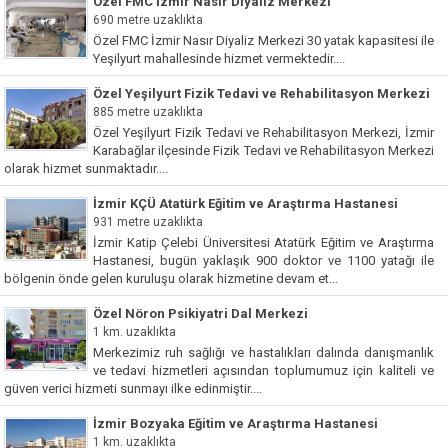
Özel FMC İzmir Nasır Diyaliz Merkezi
690 metre uzaklıkta
Özel FMC İzmir Nasır Diyaliz Merkezi 30 yatak kapasitesi ile
Yeşilyurt mahallesinde hizmet vermektedir....
Özel Yeşilyurt Fizik Tedavi ve Rehabilitasyon Merkezi
885 metre uzaklıkta
Özel Yeşilyurt Fizik Tedavi ve Rehabilitasyon Merkezi, İzmir
Karabağlar ilçesinde Fizik Tedavi ve Rehabilitasyon Merkezi
olarak hizmet sunmaktadır....
İzmir KÇÜ Atatürk Eğitim ve Araştırma Hastanesi
931 metre uzaklıkta
İzmir Katip Çelebi Üniversitesi Atatürk Eğitim ve Araştırma
Hastanesi, bugün yaklaşık 900 doktor ve 1100 yatağı ile
bölgenin önde gelen kuruluşu olarak hizmetine devam et...
Özel Nöron Psikiyatri Dal Merkezi
1 km. uzaklıkta
Merkezimiz ruh sağlığı ve hastalıkları dalında danışmanlık
ve tedavi hizmetleri açısından toplumumuz için kaliteli ve
güven verici hizmeti sunmayı ilke edinmiştir....
İzmir Bozyaka Eğitim ve Araştırma Hastanesi
1 km. uzaklıkta