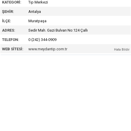
KATEGORI:
Tıp Merkezi
ŞEHIR:
Antalya
İLÇE:
Muratpaşa
ADRES:
Sedir Mah. Gazi Bulvarı No:124 Çallı
TELEFON:
0 (242) 344-0909
WEB SITESI:
www.meydantip.com.tr
Hata Bildir