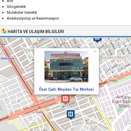
Acil
Sitogenetik
Moleküler Genetik
Anesteziyoloji ve Reanimasyon
HARITA VE ULAŞIM BILGILERI
×
Özel Çallı Meydan Tıp Merkezi