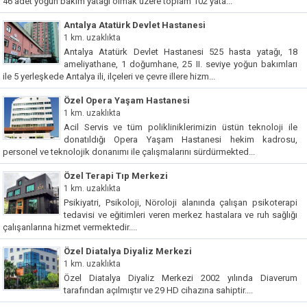
46 adet yoğun bakım yatağı olmak üzere toplam 102 yata...
Antalya Atatürk Devlet Hastanesi
1 km. uzaklıkta
Antalya Atatürk Devlet Hastanesi 525 hasta yatağı, 18
ameliyathane, 1 doğumhane, 25 II. seviye yoğun bakımları
ile 5 yerleşkede Antalya ili, ilçeleri ve çevre illere hizm...
Özel Opera Yaşam Hastanesi
1 km. uzaklıkta
Acil Servis ve tüm polikliniklerimizin üstün teknoloji ile
donatıldığı Opera Yaşam Hastanesi hekim kadrosu,
personel ve teknolojik donanımı ile çalışmalarını sürdürmekted...
Özel Terapi Tıp Merkezi
1 km. uzaklıkta
Psikiyatri, Psikoloji, Nöroloji alanında çalışan psikoterapi
tedavisi ve eğitimleri veren merkez hastalara ve ruh sağlığı
çalışanlarına hizmet vermektedir....
Özel Diatalya Diyaliz Merkezi
1 km. uzaklıkta
Özel Diatalya Diyaliz Merkezi 2002 yılında Diaverum
tarafından açılmıştır ve 29 HD cihazına sahiptir....