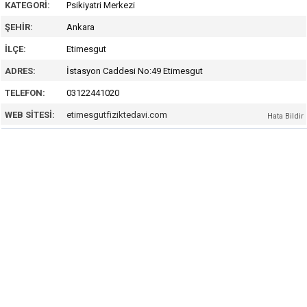
KATEGORI:
Psikiyatri Merkezi
ŞEHIR:
Ankara
İLÇE:
Etimesgut
ADRES:
İstasyon Caddesi No:49 Etimesgut
TELEFON:
03122441020
WEB SITESI:
etimesgutfiziktedavi.com
Hata Bildir