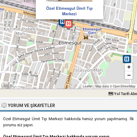
Özel Etimesgut Ümit Tıp
Merkezi
+
−
300 m
Leaflet
|
Map data ©
OpenStreetMap
🗺 Yol Tarifi Alın
YORUM VE ŞIKAYETLER
Özel Etimesgut Ümit Tıp Merkezi hakkında henüz yorum yapılmamış. İlk
yorumu siz yapın.
Özel Etimesgut Ümit Tıp Merkezi hakkında yorum yapın