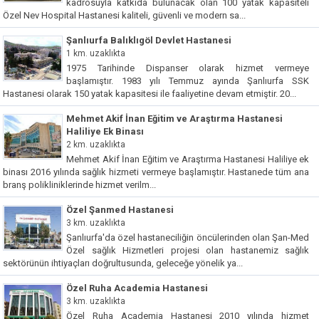
kadrosuyla katkıda bulunacak olan 100 yatak kapasiteli
Özel Nev Hospital Hastanesi kaliteli, güvenli ve modern sa...
Şanlıurfa Balıklıgöl Devlet Hastanesi
1 km. uzaklıkta
1975 Tarihinde Dispanser olarak hizmet vermeye
başlamıştır. 1983 yılı Temmuz ayında Şanlıurfa SSK
Hastanesi olarak 150 yatak kapasitesi ile faaliyetine devam etmiştir. 20...
Mehmet Akif İnan Eğitim ve Araştırma Hastanesi
Haliliye Ek Binası
2 km. uzaklıkta
Mehmet Akif İnan Eğitim ve Araştırma Hastanesi Haliliye ek
binası 2016 yılında sağlık hizmeti vermeye başlamıştır. Hastanede tüm ana
branş polikliniklerinde hizmet verilm...
Özel Şanmed Hastanesi
3 km. uzaklıkta
Şanlıurfa'da özel hastaneciliğin öncülerinden olan Şan-Med
Özel sağlık Hizmetleri projesi olan hastanemiz sağlık
sektörünün ihtiyaçları doğrultusunda, geleceğe yönelik ya...
Özel Ruha Academia Hastanesi
3 km. uzaklıkta
Özel Ruha Academia Hastanesi 2010 yılında hizmet