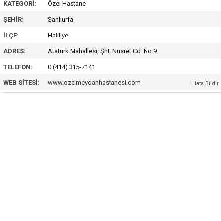
KATEGORI:
Özel Hastane
ŞEHIR:
Şanlıurfa
İLÇE:
Haliliye
ADRES:
Atatürk Mahallesi, Şht. Nusret Cd. No:9
TELEFON:
0 (414) 315-7141
WEB SITESI:
www.ozelmeydanhastanesi.com
Hata Bildir