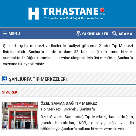
MENU
YAKINDAKİLER
ARAMA
Şanlıurfa şehir merkezi ve ilçelerde faaliyet gösteren 2 adet Tıp Merkezi
listelenmiştir. Şanlıurfa ilinde toplam 32 farklı sağlık kurumu hizmet
sunmaktadır. Diğer kurumların listesine ulaşmak için üst menüden Şanlıurfa
yazısına tıklayabilirsiniz.
ŞANLIURFA TIP MERKEZLERI
SIVEREK
ÖZEL SAMANDAĞ TIP MERKEZI
Tıp Merkezi · Siverek / Şanlıurfa
Özel Siverek Samandağ Tıp Merkezi, kadın doğum,
çocuk hastalıkları, KBB, dahiliye, ağız ve diş
bölünleriyle Şanlıurfa halkına hizmet vermektedir.