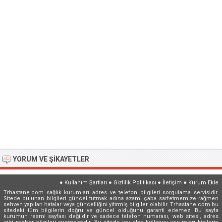
YORUM VE ŞIKAYETLER
●
Kullanım Şartları
●
Gizlilik Politikası
●
İletişim
●
Kurum Ekle
Trhastane.com sağlık kurumları adres ve telefon bilgileri sorgulama servisidir.
Sitede bulunan bilgileri güncel tutmak adına azami çaba sarfetmemize rağmen
sehven yapılan hatalar veya güncelliğini yitirmiş bilgiler olabilir. Trhastane.com bu
sitedeki tüm bilgilerin doğru ve güncel olduğunu garanti edemez. Bu sayfa
kurumun resmi sayfası değildir ve sadece telefon numarası, web sitesi, adres