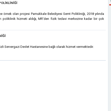
OLIKLINIĞI
ye örnek olan projesi Pamukkale Belediyesi Semt Polikliniği, 2018 yılında
n poliklinik hizmeti aldığı, MR’den fizik tedavi merkezine kadar bir çok
NIĞI
nizli Servergazi Devlet Hastanesine bağlı olarak hizmet vermektedir.