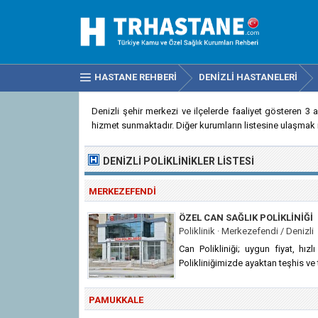
HASTANE REHBERI
DENIZLI HASTANELERI
Denizli şehir merkezi ve ilçelerde faaliyet gösteren 3 ad
hizmet sunmaktadır. Diğer kurumların listesine ulaşmak i
DENIZLI POLIKLINIKLER
LISTESI
MERKEZEFENDI
ÖZEL CAN SAĞLIK POLIKLINIĞI
Poliklinik · Merkezefendi / Denizli
Can Polikliniği; uygun fiyat, hızl
Polikliniğimizde ayaktan teşhis ve
PAMUKKALE