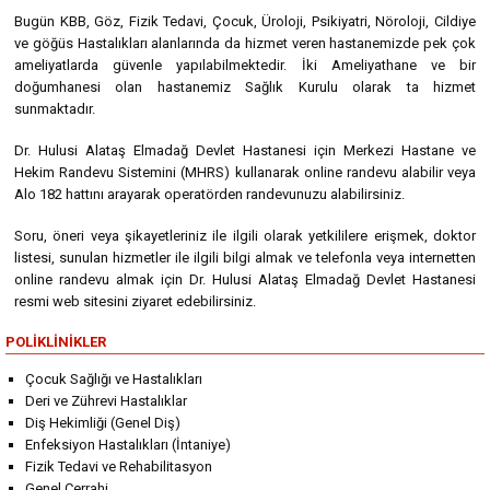
Bugün KBB, Göz, Fizik Tedavi, Çocuk, Üroloji, Psikiyatri, Nöroloji, Cildiye
ve göğüs Hastalıkları alanlarında da hizmet veren hastanemizde pek çok
ameliyatlarda güvenle yapılabilmektedir. İki Ameliyathane ve bir
doğumhanesi olan hastanemiz Sağlık Kurulu olarak ta hizmet
sunmaktadır.
Dr. Hulusi Alataş Elmadağ Devlet Hastanesi için Merkezi Hastane ve
Hekim Randevu Sistemini (MHRS) kullanarak online randevu alabilir veya
Alo 182 hattını arayarak operatörden randevunuzu alabilirsiniz.
Soru, öneri veya şikayetleriniz ile ilgili olarak yetkililere erişmek, doktor
listesi, sunulan hizmetler ile ilgili bilgi almak ve telefonla veya internetten
online randevu almak için Dr. Hulusi Alataş Elmadağ Devlet Hastanesi
resmi web sitesini ziyaret edebilirsiniz.
POLIKLINIKLER
Çocuk Sağlığı ve Hastalıkları
Deri ve Zührevi Hastalıklar
Diş Hekimliği (Genel Diş)
Enfeksiyon Hastalıkları (İntaniye)
Fizik Tedavi ve Rehabilitasyon
Genel Cerrahi