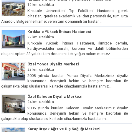
19 km. uzaklıkta
Kırıkkale Üniversitesi Tıp Fakültesi Hastanesi gerek
cihazları, gerekse akademik ve idari personeli ile, tüm Orta
Anadolu Bölgesi'ne hizmet veren tam donanımlı bir hastan...
Kırıkkale Yüksek İhtisas Hastanesi
22 km. uzaklıkta
Kırıkkale Yüksek İhtisas Hastanesi, ilimizde cerrahi,
kardiyovasküler cerrahi, koroner ve dahili bölümlerden
oluşan toplam 33 yataklı tam donanımlı tek yoğun bakım merkez...
Özel Yonca Diyaliz Merkezi
23 km. uzaklıkta
2008 yılında kurulan Yonca Diyaliz Merkezimiz diyaliz
konusunda deneyimli hekim ve hemşire kadroları ile
çalışmakta olup uluslararası kalitede cihazlarımızla hastalarımız...
Özel Kalecan Diyaliz Merkezi
24 km. uzaklıkta
2006 yılında kurulan Kalecan Diyaliz Merkezimiz diyaliz
konusunda deneyimli hekim ve hemşire kadroları ile
çalışmakta olup uluslararası kalitede cihazlarımızla hastalarım...
Karapürçek Ağız ve Diş Sağlığı Merkezi