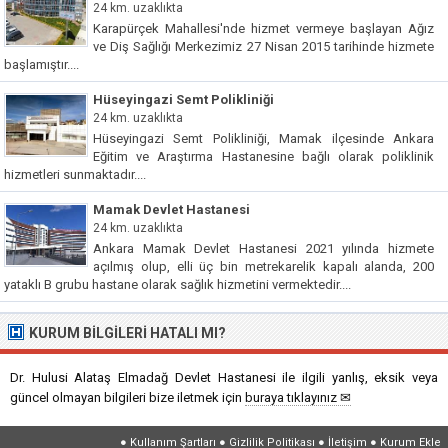
24 km. uzaklıkta
Karapürçek Mahallesi'nde hizmet vermeye başlayan Ağız
ve Diş Sağlığı Merkezimiz 27 Nisan 2015 tarihinde hizmete
başlamıştır....
Hüseyingazi Semt Polikliniği
24 km. uzaklıkta
Hüseyingazi Semt Polikliniği, Mamak ilçesinde Ankara
Eğitim ve Araştırma Hastanesine bağlı olarak poliklinik
hizmetleri sunmaktadır....
Mamak Devlet Hastanesi
24 km. uzaklıkta
Ankara Mamak Devlet Hastanesi 2021 yılında hizmete
açılmış olup, elli üç bin metrekarelik kapalı alanda, 200
yataklı B grubu hastane olarak sağlık hizmetini vermektedir....
KURUM BILGILERI HATALI MI?
Dr. Hulusi Alataş Elmadağ Devlet Hastanesi ile ilgili yanlış, eksik veya
güncel olmayan bilgileri bize iletmek için
buraya tıklayınız ✉
●
Kullanım Şartları
●
Gizlilik Politikası
●
İletişim
●
Kurum Ekle