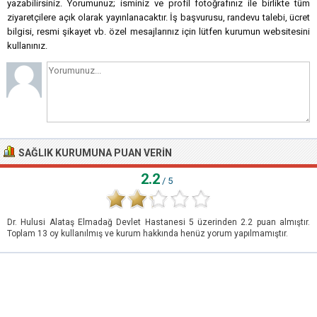
yazabilirsiniz. Yorumunuz; isminiz ve profil fotoğrafınız ile birlikte tüm
ziyaretçilere açık olarak yayınlanacaktır. İş başvurusu, randevu talebi, ücret
bilgisi, resmi şikayet vb. özel mesajlarınız için lütfen kurumun websitesini
kullanınız.
SAĞLIK KURUMUNA PUAN VERIN
2.2
/ 5
Dr. Hulusi Alataş Elmadağ Devlet Hastanesi
5
üzerinden
2.2
puan almıştır.
Toplam
13
oy kullanılmış ve kurum hakkında henüz yorum yapılmamıştır.