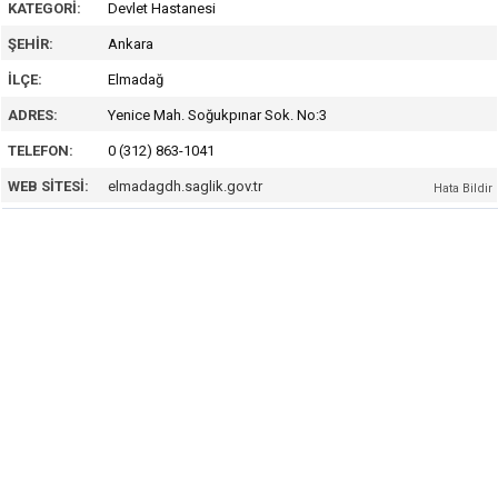
KATEGORI:
Devlet Hastanesi
ŞEHIR:
Ankara
İLÇE:
Elmadağ
ADRES:
Yenice Mah. Soğukpınar Sok. No:3
TELEFON:
0 (312) 863-1041
WEB SITESI:
elmadagdh.saglik.gov.tr
Hata Bildir