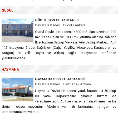
GÜDÜL
GÜDÜL DEVLET HASTANESI
Devlet Hastanesi · Güdül / Ankara
Güdül Devlet Hastanesi, 4800 m2 alan üzerine 1100
m2, kapalı alan ve 1000 m2 oturum alanına sahiptir.
İlçe Toplum Sağlığı Merkezi, Aile Sağlığı Merkezi, Acil
112 İstasyonu, 5 adet Sağlık evi (Çağa, Yeşilöz, Akçakese, Karacaören ve
Sorgun) ile Yelli, Boyalı ve Akbaş sağlık istasyonları tarafından
yürütülmektedir.
HAYMANA
HAYMANA DEVLET HASTANESI
Devlet Hastanesi · Haymana / Ankara
Haymana Devlet Hastanesi yatak kapasitesi 50 olup
80 yatak kapasitesine çıkarılıp hizmet de
verebilmektedir. Acil servisi, iki ameliyathanesi ve bir
doğum odası mevcuttur. Modern ve hızlı laboratuar, röntgen ve
ultrasonumuz mevcuttur.