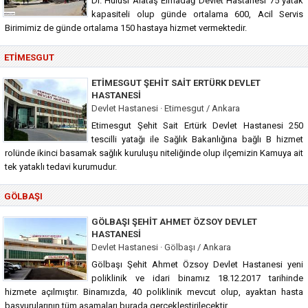
Dr. Hulusi Alataş Elmadağ Devlet Hastanesi 75 yatak
kapasiteli olup günde ortalama 600, Acil Servis
Birimimiz de günde ortalama 150 hastaya hizmet vermektedir.
ETIMESGUT
ETIMESGUT ŞEHIT SAIT ERTÜRK DEVLET
HASTANESI
Devlet Hastanesi · Etimesgut / Ankara
Etimesgut Şehit Sait Ertürk Devlet Hastanesi 250
tescilli yatağı ile Sağlık Bakanlığına bağlı B hizmet
rolünde ikinci basamak sağlık kuruluşu niteliğinde olup ilçemizin Kamuya ait
tek yataklı tedavi kurumudur.
GÖLBAŞI
GÖLBAŞI ŞEHIT AHMET ÖZSOY DEVLET
HASTANESI
Devlet Hastanesi · Gölbaşı / Ankara
Gölbaşı Şehit Ahmet Özsoy Devlet Hastanesi yeni
poliklinik ve idari binamız 18.12.2017 tarihinde
hizmete açılmıştır. Binamızda, 40 poliklinik mevcut olup, ayaktan hasta
başvurularının tüm aşamaları burada gerçekleştirilecektir.