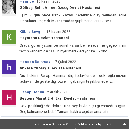
Hamide
· 16 Kasım 2023
Gölbaşı Şehit Ahmet Özsoy Devlet Hastanesi
Eşim 2 gün önce trafik kazası nedeniyle olay yerinden acile
ambulans ile geldi İç kanamadan şüphelendiler takibe al...
Kübra Sevgili
· 18 Kasım 2022
Haymana Devlet Hastanesi
Orada görev yapan personel varsa benle iletişime geçebilir mi
tercih vericem de nasıl bir yer merak ediyorum. Ekono...
Handan Kalkmaz
· 17 Şubat 2022
Ankara 29 Mayıs Devlet Hastanesi
Dış hekimi Serap Hanıma diş tedavisinden çok oğlumuzun
tedavisinde gösterdiği özverili çaba için teşekkür ederiz....
Hesap Hanım
· 2 Aralık 2021
Beytepe Murat Erdi Eker Devlet Hastanesi
Göz polikliniğinde doktor rıza bey bizle hiç ilgilenmedi bugün.
Geç kalmamız sebebi. Tamam haklı o açıdan ama sıfır...
●
Kullanım Şartları
●
Gizlilik Politikası
●
İletişim
●
Kurum Ekle