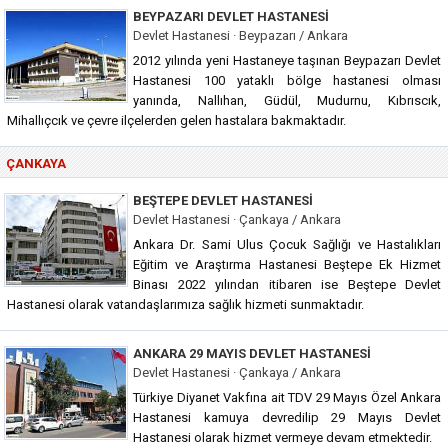
BEYPAZARI DEVLET HASTANESI
Devlet Hastanesi · Beypazarı / Ankara
2012 yılında yeni Hastaneye taşınan Beypazarı Devlet
Hastanesi 100 yataklı bölge hastanesi olması
yanında, Nallıhan, Güdül, Mudurnu, Kıbrıscık,
Mihallıçcık ve çevre ilçelerden gelen hastalara bakmaktadır.
ÇANKAYA
BEŞTEPE DEVLET HASTANESI
Devlet Hastanesi · Çankaya / Ankara
Ankara Dr. Sami Ulus Çocuk Sağlığı ve Hastalıkları
Eğitim ve Araştırma Hastanesi Beştepe Ek Hizmet
Binası 2022 yılından itibaren ise Beştepe Devlet
Hastanesi olarak vatandaşlarımıza sağlık hizmeti sunmaktadır.
ANKARA 29 MAYIS DEVLET HASTANESI
Devlet Hastanesi · Çankaya / Ankara
Türkiye Diyanet Vakfına ait TDV 29 Mayıs Özel Ankara
Hastanesi kamuya devredilip 29 Mayıs Devlet
Hastanesi olarak hizmet vermeye devam etmektedir.