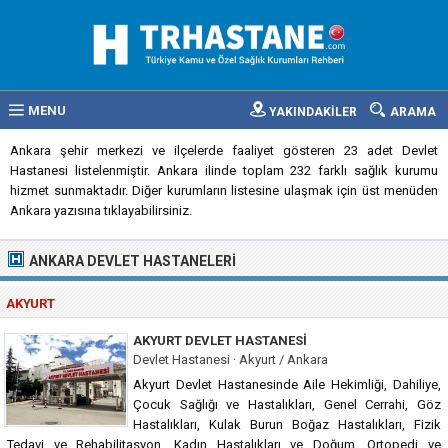
MENU
YAKINDAKİLER
ARAMA
Ankara şehir merkezi ve ilçelerde faaliyet gösteren 23 adet Devlet
Hastanesi listelenmiştir. Ankara ilinde toplam 232 farklı sağlık kurumu
hizmet sunmaktadır. Diğer kurumların listesine ulaşmak için üst menüden
Ankara yazısına tıklayabilirsiniz.
ANKARA DEVLET HASTANELERI
AKYURT
AKYURT DEVLET HASTANESI
Devlet Hastanesi · Akyurt / Ankara
Akyurt Devlet Hastanesinde Aile Hekimliği, Dahiliye,
Çocuk Sağlığı ve Hastalıkları, Genel Cerrahi, Göz
Hastalıkları, Kulak Burun Boğaz Hastalıkları, Fizik
Tedavi ve Rehabilitasyon, Kadın Hastalıkları ve Doğum, Ortopedi ve