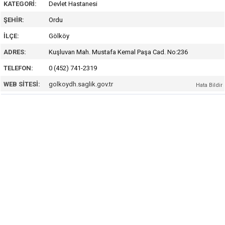
KATEGORI:
Devlet Hastanesi
ŞEHIR:
Ordu
İLÇE:
Gölköy
ADRES:
Kuşluvan Mah. Mustafa Kemal Paşa Cad. No:236
TELEFON:
0 (452) 741-2319
WEB SITESI:
golkoydh.saglik.gov.tr
Hata Bildir