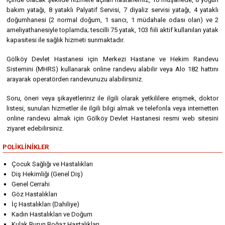
bakım yatağı, 8 yataklı Palyatif Servisi, 7 diyaliz servisi yatağı, 4 yataklı
doğumhanesi (2 normal doğum, 1 sancı, 1 müdahale odası olan) ve 2
ameliyathanesiyle toplamda; tescilli 75 yatak, 103 fiili aktif kullanılan yatak
kapasitesi ile sağlık hizmeti sunmaktadır.
Gölköy Devlet Hastanesi için Merkezi Hastane ve Hekim Randevu
Sistemini (MHRS) kullanarak online randevu alabilir veya Alo 182 hattını
arayarak operatörden randevunuzu alabilirsiniz.
Soru, öneri veya şikayetleriniz ile ilgili olarak yetkililere erişmek, doktor
listesi, sunulan hizmetler ile ilgili bilgi almak ve telefonla veya internetten
online randevu almak için Gölköy Devlet Hastanesi resmi web sitesini
ziyaret edebilirsiniz.
POLIKLINIKLER
Çocuk Sağlığı ve Hastalıkları
Diş Hekimliği (Genel Diş)
Genel Cerrahi
Göz Hastalıkları
İç Hastalıkları (Dahiliye)
Kadın Hastalıkları ve Doğum
Kulak Burun Boğaz Hastalıkları