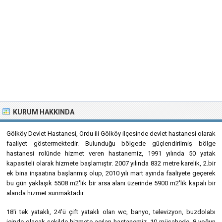
KURUM HAKKINDA
Gölköy Devlet Hastanesi, Ordu ili Gölköy ilçesinde devlet hastanesi olarak
faaliyet göstermektedir. Bulunduğu bölgede güçlendirilmiş bölge
hastanesi rolünde hizmet veren hastanemiz, 1991 yılında 50 yatak
kapasiteli olarak hizmete başlamıştır. 2007 yılında 832 metre karelik, 2.bir
ek bina inşaatına başlanmış olup, 2010 yılı mart ayında faaliyete geçerek
bu gün yaklaşık 5508 m2'lik bir arsa alanı üzerinde 5900 m2'lik kapalı bir
alanda hizmet sunmaktadır.
18'i tek yataklı, 24'ü çift yataklı olan wc, banyo, televizyon, buzdolabı
içinde olacak şekilde hizmete açılan hastanemiz, 10 müşahede, 8 yoğun