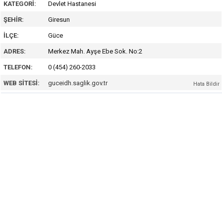
KATEGORI:
Devlet Hastanesi
ŞEHIR:
Giresun
İLÇE:
Güce
ADRES:
Merkez Mah. Ayşe Ebe Sok. No:2
TELEFON:
0 (454) 260-2033
WEB SITESI:
guceidh.saglik.gov.tr
Hata Bildir