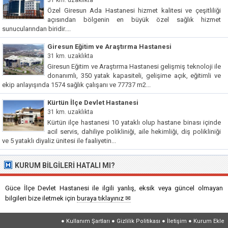
Özel Giresun Ada Hastanesi hizmet kalitesi ve çeşitliliği
açısından bölgenin en büyük özel sağlık hizmet
sunucularından biridir....
Giresun Eğitim ve Araştırma Hastanesi
31 km. uzaklıkta
Giresun Eğitim ve Araştırma Hastanesi gelişmiş teknoloji ile
donanımlı, 350 yatak kapasiteli, gelişime açık, eğitimli ve
ekip anlayışında 1574 sağlık çalışanı ve 77737 m2...
Kürtün İlçe Devlet Hastanesi
31 km. uzaklıkta
Kürtün ilçe hastanesi 10 yataklı olup hastane binası içinde
acil servis, dahiliye polikliniği, aile hekimliği, diş polikliniği
ve 5 yataklı diyaliz ünitesi ile faaliyetin...
KURUM BILGILERI HATALI MI?
Güce İlçe Devlet Hastanesi ile ilgili yanlış, eksik veya güncel olmayan
bilgileri bize iletmek için
buraya tıklayınız ✉
●
Kullanım Şartları
●
Gizlilik Politikası
●
İletişim
●
Kurum Ekle