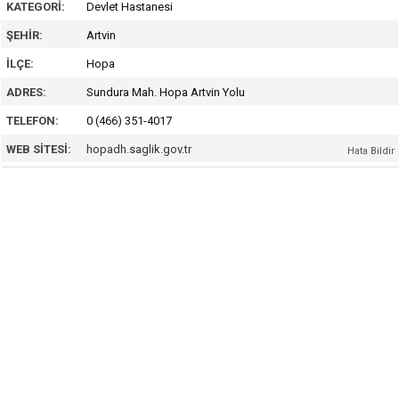
KATEGORI:
Devlet Hastanesi
ŞEHIR:
Artvin
İLÇE:
Hopa
ADRES:
Sundura Mah. Hopa Artvin Yolu
TELEFON:
0 (466) 351-4017
WEB SITESI:
hopadh.saglik.gov.tr
Hata Bildir