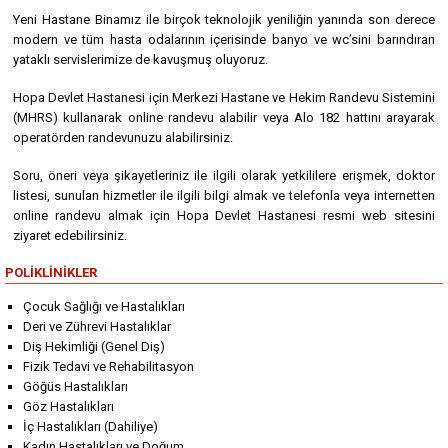
Yeni Hastane Binamız ile birçok teknolojik yeniliğin yanında son derece
modern ve tüm hasta odalarının içerisinde banyo ve wc’sini barındıran
yataklı servislerimize de kavuşmuş oluyoruz.
Hopa Devlet Hastanesi için Merkezi Hastane ve Hekim Randevu Sistemini
(MHRS) kullanarak online randevu alabilir veya Alo 182 hattını arayarak
operatörden randevunuzu alabilirsiniz.
Soru, öneri veya şikayetleriniz ile ilgili olarak yetkililere erişmek, doktor
listesi, sunulan hizmetler ile ilgili bilgi almak ve telefonla veya internetten
online randevu almak için Hopa Devlet Hastanesi resmi web sitesini
ziyaret edebilirsiniz.
POLIKLINIKLER
Çocuk Sağlığı ve Hastalıkları
Deri ve Zührevi Hastalıklar
Diş Hekimliği (Genel Diş)
Fizik Tedavi ve Rehabilitasyon
Göğüs Hastalıkları
Göz Hastalıkları
İç Hastalıkları (Dahiliye)
Kadın Hastalıkları ve Doğum