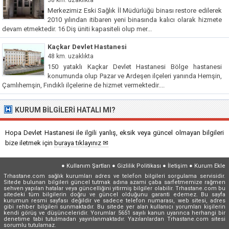
Merkezimiz Eski Sağlık İl Müdürlüğü binası restore edilerek
2010 yılından itibaren yeni binasında kalıcı olarak hizmete
devam etmektedir. 16 Diş üniti kapasiteli olup mer...
Kaçkar Devlet Hastanesi
48 km. uzaklıkta
150 yataklı Kaçkar Devlet Hastanesi Bölge hastanesi
konumunda olup Pazar ve Ardeşen ilçeleri yanında Hemşin,
Çamlıhemşin, Fındıklı ilçelerine de hizmet vermektedir....
KURUM BILGILERI HATALI MI?
Hopa Devlet Hastanesi ile ilgili yanlış, eksik veya güncel olmayan bilgileri
bize iletmek için
buraya tıklayınız ✉
●
Kullanım Şartları
●
Gizlilik Politikası
●
İletişim
●
Kurum Ekle
Trhastane.com sağlık kurumları adres ve telefon bilgileri sorgulama servisidir.
Sitede bulunan bilgileri güncel tutmak adına azami çaba sarfetmemize rağmen
sehven yapılan hatalar veya güncelliğini yitirmiş bilgiler olabilir. Trhastane.com bu
sitedeki tüm bilgilerin doğru ve güncel olduğunu garanti edemez. Bu sayfa
kurumun resmi sayfası değildir ve sadece telefon numarası, web sitesi, adres
gibi rehber bilgileri sunmaktadır. Bu sitede yer alan kullanıcı yorumları kişilerin
kendi görüş ve düşünceleridir. Yorumlar 5651 sayılı kanun uyarınca herhangi bir
denetime tabi tutulmadan yayınlanmaktadır. Yazılanlardan Trhastane.com sitesi
sorumlu tutulamaz.