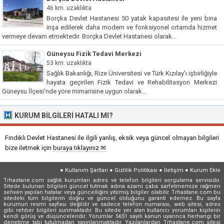
46 km. uzaklıkta
Borçka Devlet Hastanesi 50 yatak kapasitesi ile yeni bina
inşa edilerek daha modern ve fonksiyonel ortamda hizmet
vermeye devam etmektedir. Borçka Devlet Hastanesi olarak...
Güneysu Fizik Tedavi Merkezi
53 km. uzaklıkta
Sağlık Bakanlığı, Rize Üniversitesi ve Türk Kızılay'ı işbirliğiyle
hayata geçirilen Fizik Tedavi ve Rehabilitasyon Merkezi
Güneysu İlçesi'nde yöre mimarisine uygun olarak...
KURUM BILGILERI HATALI MI?
Fındıklı Devlet Hastanesi ile ilgili yanlış, eksik veya güncel olmayan bilgileri
bize iletmek için
buraya tıklayınız ✉
●
Kullanım Şartları
●
Gizlilik Politikası
●
İletişim
●
Kurum Ekle
Trhastane.com sağlık kurumları adres ve telefon bilgileri sorgulama servisidir.
Sitede bulunan bilgileri güncel tutmak adına azami çaba sarfetmemize rağmen
sehven yapılan hatalar veya güncelliğini yitirmiş bilgiler olabilir. Trhastane.com bu
sitedeki tüm bilgilerin doğru ve güncel olduğunu garanti edemez. Bu sayfa
kurumun resmi sayfası değildir ve sadece telefon numarası, web sitesi, adres
gibi rehber bilgileri sunmaktadır. Bu sitede yer alan kullanıcı yorumları kişilerin
kendi görüş ve düşünceleridir. Yorumlar 5651 sayılı kanun uyarınca herhangi bir
denetime tabi tutulmadan yayınlanmaktadır. Yazılanlardan Trhastane.com sitesi