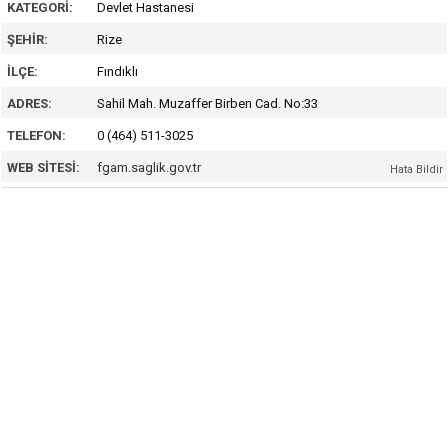
KATEGORI:
Devlet Hastanesi
ŞEHIR:
Rize
İLÇE:
Fındıklı
ADRES:
Sahil Mah. Muzaffer Birben Cad. No:33
TELEFON:
0 (464) 511-3025
WEB SITESI:
fgam.saglik.gov.tr
Hata Bildir