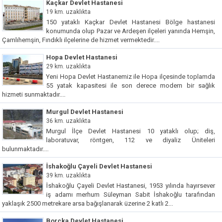
Kaçkar Devlet Hastanesi
19 km. uzaklıkta
150 yataklı Kaçkar Devlet Hastanesi Bölge hastanesi
konumunda olup Pazar ve Ardeşen ilçeleri yanında Hemşin,
Çamlıhemşin, Fındıklı ilçelerine de hizmet vermektedir....
Hopa Devlet Hastanesi
29 km. uzaklıkta
Yeni Hopa Devlet Hastanemiz ile Hopa ilçesinde toplamda
55 yatak kapasitesi ile son derece modern bir sağlık
hizmeti sunmaktadır....
Murgul Devlet Hastanesi
36 km. uzaklıkta
Murgul İlçe Devlet Hastanesi 10 yataklı olup; diş,
laboratuvar, röntgen, 112 ve diyaliz Üniteleri
bulunmaktadır....
İshakoğlu Çayeli Devlet Hastanesi
39 km. uzaklıkta
İshakoğlu Çayeli Devlet Hastanesi, 1953 yılında hayırsever
iş adamı merhum Süleyman Sabit İshakoğlu tarafından
yaklaşık 2500 metrekare arsa bağışlanarak üzerine 2 katlı 2...
Borçka Devlet Hastanesi