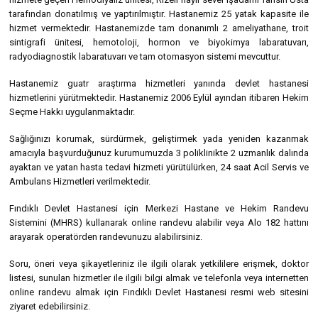
tarafından donatılmış ve yaptırılmıştır. Hastanemiz 25 yatak kapasite ile
hizmet vermektedir. Hastanemizde tam donanımlı 2 ameliyathane, troit
sintigrafi ünitesi, hemotoloji, hormon ve biyokimya labaratuvarı,
radyodiagnostik labaratuvarı ve tam otomasyon sistemi mevcuttur.
Hastanemiz guatr araştırma hizmetleri yanında devlet hastanesi
hizmetlerini yürütmektedir. Hastanemiz 2006 Eylül ayından itibaren Hekim
Seçme Hakkı uygulanmaktadır.
Sağlığınızı korumak, sürdürmek, geliştirmek yada yeniden kazanmak
amacıyla başvurduğunuz kurumumuzda 3 poliklinikte 2 uzmanlık dalında
ayaktan ve yatan hasta tedavi hizmeti yürütülürken, 24 saat Acil Servis ve
Ambulans Hizmetleri verilmektedir.
Fındıklı Devlet Hastanesi için Merkezi Hastane ve Hekim Randevu
Sistemini (MHRS) kullanarak online randevu alabilir veya Alo 182 hattını
arayarak operatörden randevunuzu alabilirsiniz.
Soru, öneri veya şikayetleriniz ile ilgili olarak yetkililere erişmek, doktor
listesi, sunulan hizmetler ile ilgili bilgi almak ve telefonla veya internetten
online randevu almak için Fındıklı Devlet Hastanesi resmi web sitesini
ziyaret edebilirsiniz.