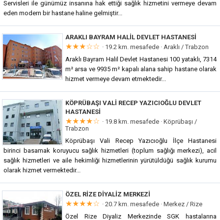
Servisleri ile günümüz insanına hak ettiği sağlık hizmetini vermeye devam
eden modern bir hastane haline gelmiştir...
ARAKLI BAYRAM HALIL DEVLET HASTANESI
★★★☆☆
· 19.2 km. mesafede ·
Araklı / Trabzon
Araklı Bayram Halil Devlet Hastanesi 100 yataklı, 7314
m² arsa ve 9935 m² kapalı alana sahip hastane olarak
hizmet vermeye devam etmektedir...
KÖPRÜBAŞI VALI RECEP YAZICIOĞLU DEVLET
HASTANESI
★★★★☆
· 19.8 km. mesafede ·
Köprübaşı /
Trabzon
Köprübaşı Vali Recep Yazıcıoğlu İlçe Hastanesi
birinci basamak koruyucu sağlık hizmetleri (toplum sağlığı merkezi), acil
sağlık hizmetleri ve aile hekimliği hizmetlerinin yürütüldüğü sağlık kurumu
olarak hizmet vermektedir...
ÖZEL RIZE DIYALIZ MERKEZI
★★★★☆
· 20.7 km. mesafede ·
Merkez / Rize
Özel Rize Diyaliz Merkezinde SGK hastalarına