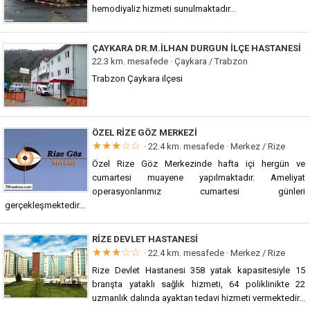
hemodiyaliz hizmeti sunulmaktadır...
ÇAYKARA DR.M.İLHAN DURGUN İLÇE HASTANESI
22.3 km. mesafede ·
Çaykara / Trabzon
Trabzon Çaykara ilçesi
ÖZEL RIZE GÖZ MERKEZI
★★★☆☆
· 22.4 km. mesafede ·
Merkez / Rize
Özel Rize Göz Merkezinde hafta içi hergün ve
cumartesi muayene yapılmaktadır. Ameliyat
operasyonlarımız cumartesi günleri
gerçekleşmektedir...
RIZE DEVLET HASTANESI
★★★☆☆
· 22.4 km. mesafede ·
Merkez / Rize
Rize Devlet Hastanesi 358 yatak kapasitesiyle 15
branşta yataklı sağlık hizmeti, 64 poliklinikte 22
uzmanlık dalında ayaktan tedavi hizmeti vermektedir...