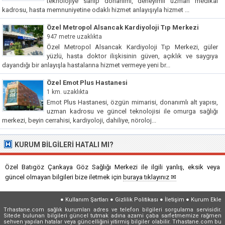
teknolojiye sahip donanımı, deneyimli uzman medikal
kadrosu, hasta memnuniyetine odaklı hizmet anlayışıyla hizmet ...
Özel Metropol Alsancak Kardiyoloji Tıp Merkezi
947 metre uzaklıkta
Özel Metropol Alsancak Kardiyoloji Tıp Merkezi, güler
yüzlü, hasta doktor ilişkisinin güven, açıklık ve saygıya
dayandığı bir anlayışla hastalarına hizmet vermeye yeni br...
Özel Emot Plus Hastanesi
1 km. uzaklıkta
Emot Plus Hastanesi, özgün mimarisi, donanımlı alt yapısı,
uzman kadrosu ve güncel teknolojisi ile omurga sağlığı
merkezi, beyin cerrahisi, kardiyoloji, dahiliye, nöroloj...
KURUM BILGILERI HATALI MI?
Özel Batıgöz Çankaya Göz Sağlığı Merkezi ile ilgili yanlış, eksik veya
güncel olmayan bilgileri bize iletmek için
buraya tıklayınız ✉
●
Kullanım Şartları
●
Gizlilik Politikası
●
İletişim
●
Kurum Ekle
Trhastane.com sağlık kurumları adres ve telefon bilgileri sorgulama servisidir.
Sitede bulunan bilgileri güncel tutmak adına azami çaba sarfetmemize rağmen
sehven yapılan hatalar veya güncelliğini yitirmiş bilgiler olabilir. Trhastane.com bu