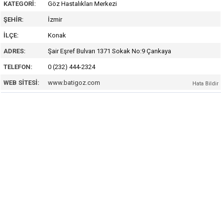
KATEGORI:
Göz Hastalıkları Merkezi
ŞEHIR:
İzmir
İLÇE:
Konak
ADRES:
Şair Eşref Bulvarı 1371 Sokak No:9 Çankaya
TELEFON:
0 (232) 444-2324
WEB SITESI:
www.batigoz.com
Hata Bildir