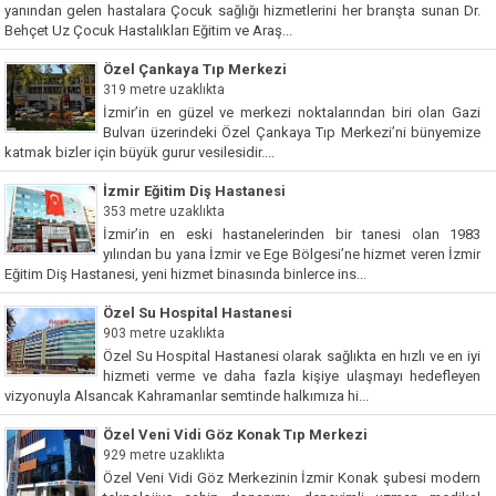
yanından gelen hastalara Çocuk sağlığı hizmetlerini her branşta sunan Dr.
Behçet Uz Çocuk Hastalıkları Eğitim ve Araş...
Özel Çankaya Tıp Merkezi
319 metre uzaklıkta
İzmir’in en güzel ve merkezi noktalarından biri olan Gazi
Bulvarı üzerindeki Özel Çankaya Tıp Merkezi’ni bünyemize
katmak bizler için büyük gurur vesilesidir....
İzmir Eğitim Diş Hastanesi
353 metre uzaklıkta
İzmir’in en eski hastanelerinden bir tanesi olan 1983
yılından bu yana İzmir ve Ege Bölgesi’ne hizmet veren İzmir
Eğitim Diş Hastanesi, yeni hizmet binasında binlerce ins...
Özel Su Hospital Hastanesi
903 metre uzaklıkta
Özel Su Hospital Hastanesi olarak sağlıkta en hızlı ve en iyi
hizmeti verme ve daha fazla kişiye ulaşmayı hedefleyen
vizyonuyla Alsancak Kahramanlar semtinde halkımıza hi...
Özel Veni Vidi Göz Konak Tıp Merkezi
929 metre uzaklıkta
Özel Veni Vidi Göz Merkezinin İzmir Konak şubesi modern