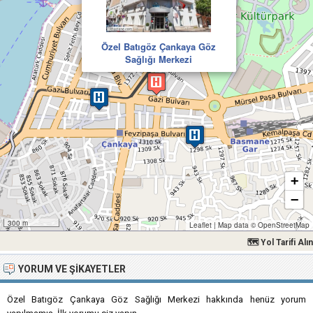
Özel Batıgöz Çankaya Göz
Sağlığı Merkezi
+
−
300 m
Leaflet
|
Map data ©
OpenStreetMap
🗺 Yol Tarifi Alın
YORUM VE ŞIKAYETLER
Özel Batıgöz Çankaya Göz Sağlığı Merkezi hakkında henüz yorum