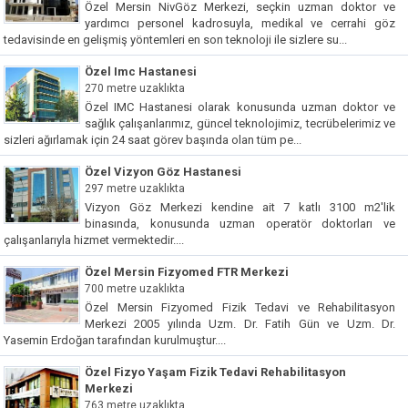
Özel Mersin NivGöz Merkezi, seçkin uzman doktor ve
yardımcı personel kadrosuyla, medikal ve cerrahi göz
tedavisinde en gelişmiş yöntemleri en son teknoloji ile sizlere su...
Özel Imc Hastanesi
270 metre uzaklıkta
Özel IMC Hastanesi olarak konusunda uzman doktor ve
sağlık çalışanlarımız, güncel teknolojimiz, tecrübelerimiz ve
sizleri ağırlamak için 24 saat görev başında olan tüm pe...
Özel Vizyon Göz Hastanesi
297 metre uzaklıkta
Vizyon Göz Merkezi kendine ait 7 katlı 3100 m2'lik
binasında, konusunda uzman operatör doktorları ve
çalışanlarıyla hizmet vermektedir....
Özel Mersin Fizyomed FTR Merkezi
700 metre uzaklıkta
Özel Mersin Fizyomed Fizik Tedavi ve Rehabilitasyon
Merkezi 2005 yılında Uzm. Dr. Fatih Gün ve Uzm. Dr.
Yasemin Erdoğan tarafından kurulmuştur....
Özel Fizyo Yaşam Fizik Tedavi Rehabilitasyon
Merkezi
763 metre uzaklıkta