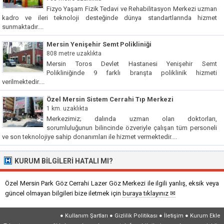
Fizyo Yaşam Fizik Tedavi ve Rehabilitasyon Merkezi uzman
kadro ve ileri teknoloji desteğinde dünya standartlarında hizmet
sunmaktadır....
Mersin Yenişehir Semt Polikliniği
808 metre uzaklıkta
Mersin Toros Devlet Hastanesi Yenişehir Semt
Polikliniğinde 9 farklı branşta poliklinik hizmeti
verilmektedir....
Özel Mersin Sistem Cerrahi Tıp Merkezi
1 km. uzaklıkta
Merkezimiz; dalında uzman olan doktorları,
sorumluluğunun bilincinde özveriyle çalışan tüm personeli
ve son teknolojiye sahip donanımları ile hizmet vermektedir....
KURUM BILGILERI HATALI MI?
Özel Mersin Park Göz Cerrahi Lazer Göz Merkezi ile ilgili yanlış, eksik veya
güncel olmayan bilgileri bize iletmek için
buraya tıklayınız ✉
●
Kullanım Şartları
●
Gizlilik Politikası
●
İletişim
●
Kurum Ekle