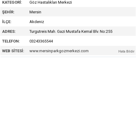
KATEGORI:
Göz Hastalıkları Merkezi
ŞEHIR:
Mersin
İLÇE:
Akdeniz
ADRES:
Turgutreis Mah. Gazi Mustafa Kemal Blv. No:255
TELEFON:
03243365544
WEB SITESI:
www.mersinparkgozmerkezi.com
Hata Bildir