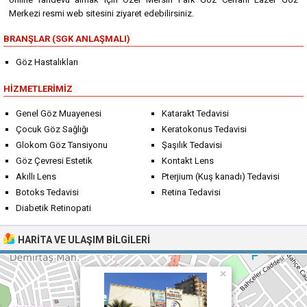
Merkezi resmi web sitesini ziyaret edebilirsiniz.
BRANŞLAR (SGK ANLAŞMALI)
Göz Hastalıkları
HIZMETLERIMIZ
Genel Göz Muayenesi
Katarakt Tedavisi
Çocuk Göz Sağlığı
Keratokonus Tedavisi
Glokom Göz Tansiyonu
Şaşılık Tedavisi
Göz Çevresi Estetik
Kontakt Lens
Akıllı Lens
Pterjium (Kuş kanadı) Tedavisi
Botoks Tedavisi
Retina Tedavisi
Diabetik Retinopati
HARITA VE ULAŞIM BILGILERI
×