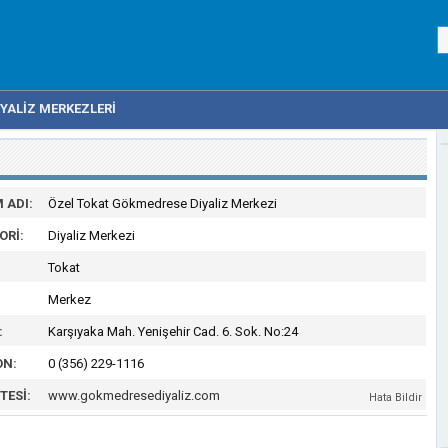
IYALIZ MERKEZLERI
 ADI:
Özel Tokat Gökmedrese Diyaliz Merkezi
ORI:
Diyaliz Merkezi
Tokat
Merkez
:
Karşıyaka Mah. Yenişehir Cad. 6. Sok. No:24
ON:
0 (356) 229-1116
TESI:
www.gokmedresediyaliz.com
Hata Bildir