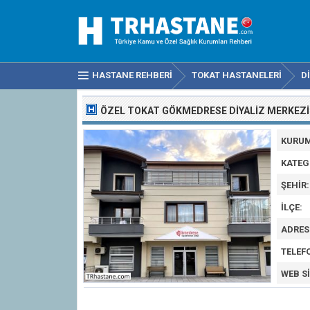
HASTANE REHBERI
TOKAT HASTANELERI
D
ÖZEL TOKAT GÖKMEDRESE DIYALIZ MERKEZI
KURUM
KATEG
ŞEHIR:
İLÇE:
ADRES
TELEF
WEB SI