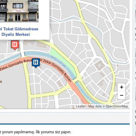
l Tokat Gökmedrese
Diyaliz Merkezi
+
−
Leaflet
|
Map data ©
OpenStreetMap
 yorum yapılmamış. İlk yorumu siz yapın.