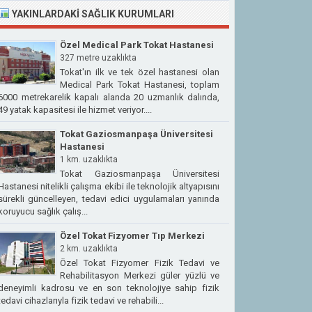
YAKINLARDAKI SAĞLIK KURUMLARI
Özel Medical Park Tokat Hastanesi
327 metre uzaklıkta
Tokat'ın ilk ve tek özel hastanesi olan
Medical Park Tokat Hastanesi, toplam
6000 metrekarelik kapalı alanda 20 uzmanlık dalında,
49 yatak kapasitesi ile hizmet veriyor....
Tokat Gaziosmanpaşa Üniversitesi
Hastanesi
1 km. uzaklıkta
Tokat Gaziosmanpaşa Üniversitesi
Hastanesi nitelikli çalışma ekibi ile teknolojik altyapısını
sürekli güncelleyen, tedavi edici uygulamaları yanında
koruyucu sağlık çalış...
Özel Tokat Fizyomer Tıp Merkezi
2 km. uzaklıkta
Özel Tokat Fizyomer Fizik Tedavi ve
Rehabilitasyon Merkezi güler yüzlü ve
deneyimli kadrosu ve en son teknolojiye sahip fizik
tedavi cihazlarıyla fizik tedavi ve rehabili...