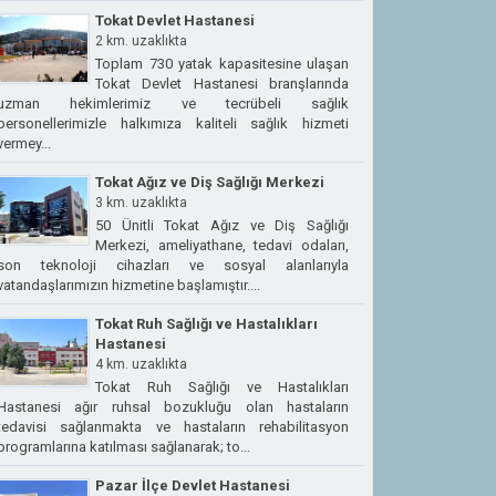
Tokat Devlet Hastanesi
2 km. uzaklıkta
Toplam 730 yatak kapasitesine ulaşan
Tokat Devlet Hastanesi branşlarında
uzman hekimlerimiz ve tecrübeli sağlık
personellerimizle halkımıza kaliteli sağlık hizmeti
vermey...
Tokat Ağız ve Diş Sağlığı Merkezi
3 km. uzaklıkta
50 Ünitli Tokat Ağız ve Diş Sağlığı
Merkezi, ameliyathane, tedavi odaları,
son teknoloji cihazları ve sosyal alanlarıyla
vatandaşlarımızın hizmetine başlamıştır....
Tokat Ruh Sağlığı ve Hastalıkları
Hastanesi
4 km. uzaklıkta
Tokat Ruh Sağlığı ve Hastalıkları
Hastanesi ağır ruhsal bozukluğu olan hastaların
tedavisi sağlanmakta ve hastaların rehabilitasyon
programlarına katılması sağlanarak; to...
Pazar İlçe Devlet Hastanesi