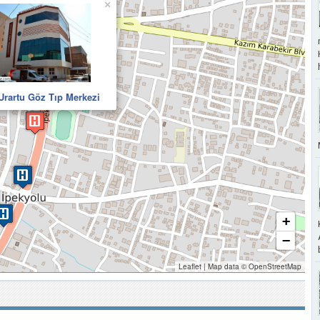
×
Urartu Göz Tıp Merkezi
+
−
Leaflet
|
Map data ©
OpenStreetMap