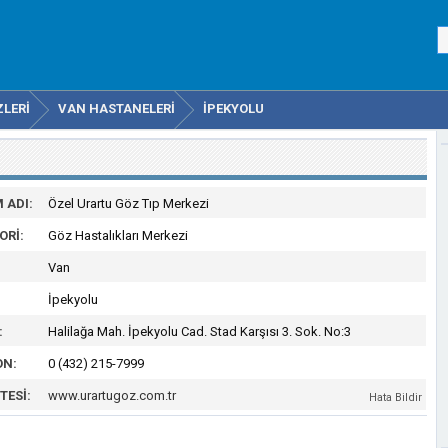
ZLERI
VAN HASTANELERI
İPEKYOLU
 ADI:
Özel Urartu Göz Tıp Merkezi
ORI:
Göz Hastalıkları Merkezi
Van
İpekyolu
:
Halilağa Mah. İpekyolu Cad. Stad Karşısı 3. Sok. No:3
ON:
0 (432) 215-7999
TESI:
www.urartugoz.com.tr
Hata Bildir