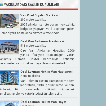
YAKINLARDAKI SAĞLIK KURUMLARI
Van Özel Diyaliz Merkezi
290 metre uzaklıkta
2005 yılında hizmete açılan merkezimiz
bölgede yaşayan ve il dışından gelen
Hemodiyaliz hastalarına hizmet vermektedir....
Özel Van Akdamar Hastanesi
511 metre uzaklıkta
Özel Van Akdamar Hospital, 2006
yılında faaliyete başlamıştır. Van'ın
tanınmış Uzman Doktor kadrosuyla Yetişmiş
personelleriyle hizmet vermeye devam etmektedir....
Özel Lokman Hekim Van Hastanesi
2 km. uzaklıkta
Van Lokman Hekim Hastanesi modern
laboratuarı, tıbbi görüntüleme ve tanı
üniteleri, tüm branşlarda poliklinik hizmetleri,
ameliyathaneler ve yataklı tedavi üniteleri acil...
Özel Lokman Hekim Van Hayat