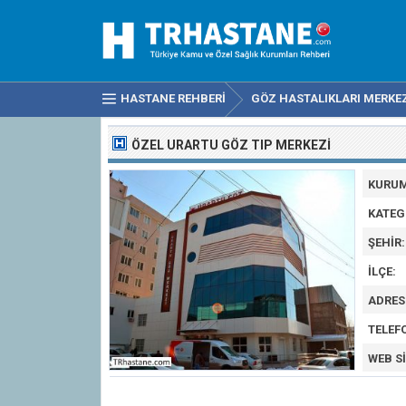
HASTANE REHBERI
GÖZ HASTALIKLARI MERKE
ÖZEL URARTU GÖZ TIP MERKEZI
KURUM
KATEG
ŞEHIR:
İLÇE:
ADRES
TELEF
WEB SI