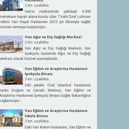
Hastanesi
2 km. uzaklıkta
Van’ın merkezinde yaklaşık 4.500
metrekare kapalı alana kurulu olan 7 katlı Özel Lokman
Hekim Van Hayat Hastanesi 2013 yılı itibariyle sağlık
hizmeti vermeye başlamıştır....
Van Ağız ve Diş Sağlığı Merkezi
2 km. uzaklıkta
Van Ağız ve Diş Sağlığı Merkezi, Van
İpekyolu ilçesinde Ağız ve Diş Sağlığı
Merkezi olarak hizmet sunmaktadır....
Van Eğitim ve Araştırma Hastanesi
İpekyolu Binası
3 km. uzaklıkta
240 yataklı Özel İstanbul Hastanesi
Kadın Doğum ve Cerrahi Merkezi, Van Eğitim ve
Araştırma Hastanesi İpekyolu Binası Sağlık Bakanlığına
bağlanmıştır....
Van Eğitim ve Araştırma Hastanesi
İskele Binası
3 km. uzaklıkta
Eski Van Asker Hastanesi, Van Eğitim ve