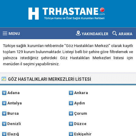
MENU
YAKINDAKİLER
ARAMA
Türkiye sağlık kurumları rehberinde "Göz Hastalıkları Merkezi" olarak kayıtlı
toplam 129 kurum bulunmaktadır. Listeyi belli bir şehire göre filtrelemek ve
yalnızca istediğiniz şehirdeki Göz Hastalıkları Merkezleri listesi için
menüden il seçimi yapabilirsiniz.
GÖZ HASTALIKLARI MERKEZLERI LISTESI
Adana
Ankara
Antalya
Aydın
Bursa
Çorum
Denizli
Düzce
Elazığ
Eskişehir