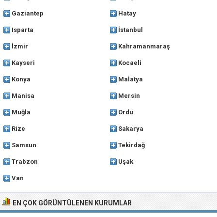
Gaziantep
Hatay
Isparta
İstanbul
İzmir
Kahramanmaraş
Kayseri
Kocaeli
Konya
Malatya
Manisa
Mersin
Muğla
Ordu
Rize
Sakarya
Samsun
Tekirdağ
Trabzon
Uşak
Van
EN ÇOK GÖRÜNTÜLENEN KURUMLAR