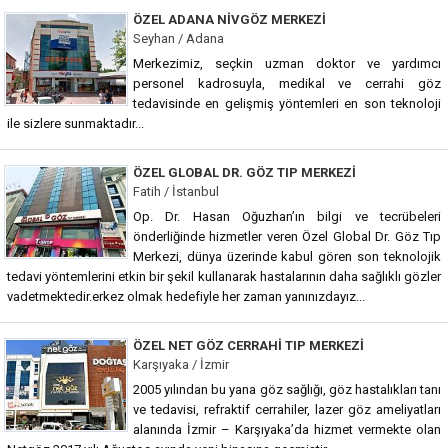
ÖZEL ADANA NIVGÖZ MERKEZI
Seyhan / Adana
Merkezimiz, seçkin uzman doktor ve yardımcı
personel kadrosuyla, medikal ve cerrahi göz
tedavisinde en gelişmiş yöntemleri en son teknoloji
ile sizlere sunmaktadır...
ÖZEL GLOBAL DR. GÖZ TIP MERKEZI
Fatih / İstanbul
Op. Dr. Hasan Oğuzhan’ın bilgi ve tecrübeleri
önderliğinde hizmetler veren Özel Global Dr. Göz Tıp
Merkezi, dünya üzerinde kabul gören son teknolojik
tedavi yöntemlerini etkin bir şekil kullanarak hastalarının daha sağlıklı gözler
vadetmektedir.erkez olmak hedefiyle her zaman yanınızdayız...
ÖZEL NET GÖZ CERRAHI TIP MERKEZI
Karşıyaka / İzmir
2005 yılından bu yana göz sağlığı, göz hastalıkları tanı
ve tedavisi, refraktif cerrahiler, lazer göz ameliyatları
alanında İzmir – Karşıyaka’da hizmet vermekte olan