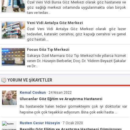
Özel Veni Vidi Bursa Göz Merkezi olarak göz hastanesi ve
göz sağlığı merkezi ortamında uygulanmakta olan birçok
tanı ve tedav...
Veni Vidi Antalya Göz Merkezi
Özel Veni Vidi Antalya Göz Merkezi olarak göz lazer
tedavileri, katarakt cerrahisi, göz kapağı cerrahisi ve genel
göz hastalı...
Focus Göz Tıp Merkezi
Sakarya Özel Marmara Göz Tıp Merkezi'nde yıllarca hizmet
veren Dr. Hüseyin Berberler, Doç. Dr. Yıldırım Beyazıt Şakalar
ve Dr...
YORUM VE ŞIKAYETLER
Kemal Coskun
· 24 Nisan 2022
Ulucanlar Göz Eğitim ve Araştırma Hastanesi
Bu hastanede halen tedavi görmekteyim çok iyi doktorlar var
hepsine çok çok teşekkür ediyorum. Bina çok eski hasta ...
Rusten Cesur Hüseyin
· 7 Ocak 2020
Beyoğlu Göz Eğitim ve Araştırma Hastanesi Gümüşsuyu