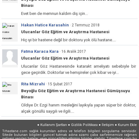
Binası
Evet ben de memnun kaldım diş için...
Hakan Hatice Karasahin
· 2 Temmuz 2018
Ulucanlar Göz Eğitim ve Araştırma Hastanesi
Hiç ıyi bir hastene değil bir doktoru yok ölü hastane....
Fatma Karaca Kara
· 16 Aralık 2017
Ulucanlar Göz Eğitim ve Araştırma Hastanesi
Ulucanlar Göz Hastanesinde katarakt ameliyatı sebebiyle bir
gece geçirdik. Doktorlar ve hemşireler çok kibar ve iyi...
Rita Mizrahi
· 15 Şubat 2017
Beyoğlu Göz Eğitim ve Araştırma Hastanesi Gümüşsuyu
Binası
Cildiye Dr. Ezgi hanım mesleğini layıkıyla yapan süper bir doktor,
alçak gönüllü saygılı ve ilgili....
●
Kullanım Şartları
●
Gizlilik Politikası
●
İletişim
●
Kurum Ekle
Trhastane.com sağlık kurumları adres ve telefon bilgileri sorgulama servisidir.
Sitede bulunan bilgileri güncel tutmak adına azami çaba sarfetmemize rağmen
sehven yapılan hatalar veya güncelliğini yitirmiş bilgiler olabilir. Trhastane.com bu