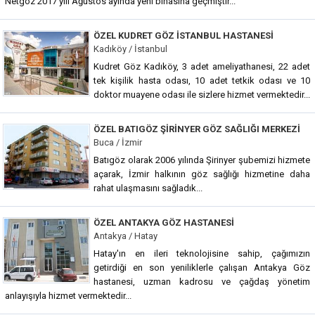
Netgöz 2017 yılı Ağustos ayında yeni binasına geçmiştir...
ÖZEL KUDRET GÖZ İSTANBUL HASTANESI
Kadıköy / İstanbul
Kudret Göz Kadıköy, 3 adet ameliyathanesi, 22 adet
tek kişilik hasta odası, 10 adet tetkik odası ve 10
doktor muayene odası ile sizlere hizmet vermektedir...
ÖZEL BATIGÖZ ŞIRINYER GÖZ SAĞLIĞI MERKEZI
Buca / İzmir
Batıgöz olarak 2006 yılında Şirinyer şubemizi hizmete
açarak, İzmir halkının göz sağlığı hizmetine daha
rahat ulaşmasını sağladık...
ÖZEL ANTAKYA GÖZ HASTANESI
Antakya / Hatay
Hatay'ın en ileri teknolojisine sahip, çağımızın
getirdiği en son yeniliklerle çalışan Antakya Göz
hastanesi, uzman kadrosu ve çağdaş yönetim
anlayışıyla hizmet vermektedir...