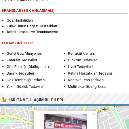
BRANŞLAR (SGK ANLAŞMALI)
Göz Hastalıkları
Kulak Burun Boğaz Hastalıkları
Anesteziyoloji ve Reanimasyon
TEDAVI ÜNITELERI
Genel Göz Muayenesi
Refraktif Cerrahi
Katarakt Tedavileri
Glokom Tedavileri
Göz Estetiği (Oküloplasti)
Üveit Tedavileri
Şaşılık Tedavileri
Retina Hastalıkları Tedavisi
Göz Tembelliği Tedavisi
Kontakt Lens Tedavisi
Yakın Gözlük Tedavileri
Multifokal Göz İçi Lens
HARITA VE ULAŞIM BILGILERI
×