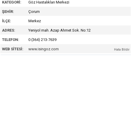
KATEGORI:
Göz Hastalıkları Merkezi
ŞEHIR:
Çorum
İLÇE:
Merkez
ADRES:
Yeniyol mah. Azap Ahmet Sok. No:12
TELEFON:
0 (364) 213-7639
WEB SITESI:
www.isingoz.com
Hata Bildir