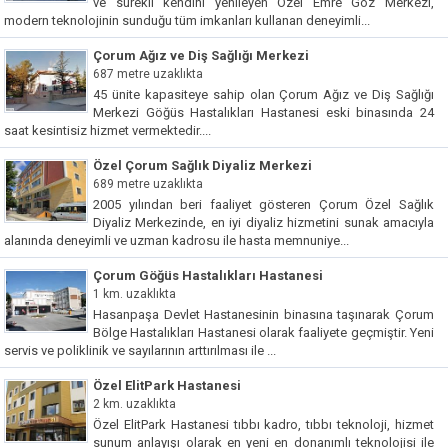
ve sürekli kendini yenileyen Özel Emre Göz Merkezi,
modern teknolojinin sunduğu tüm imkanları kullanan deneyimli...
Çorum Ağız ve Diş Sağlığı Merkezi
687 metre uzaklıkta
45 ünite kapasiteye sahip olan Çorum Ağız ve Diş Sağlığı
Merkezi Göğüs Hastalıkları Hastanesi eski binasında 24
saat kesintisiz hizmet vermektedir....
Özel Çorum Sağlık Diyaliz Merkezi
689 metre uzaklıkta
2005 yılından beri faaliyet gösteren Çorum Özel Sağlık
Diyaliz Merkezinde, en iyi diyaliz hizmetini sunak amacıyla
alanında deneyimli ve uzman kadrosu ile hasta memnuniye...
Çorum Göğüs Hastalıkları Hastanesi
1 km. uzaklıkta
Hasanpaşa Devlet Hastanesinin binasına taşınarak Çorum
Bölge Hastalıkları Hastanesi olarak faaliyete geçmiştir. Yeni
servis ve poliklinik ve sayılarının arttırılması ile ...
Özel ElitPark Hastanesi
2 km. uzaklıkta
Özel ElitPark Hastanesi tıbbı kadro, tıbbı teknoloji, hizmet
sunum anlayışı olarak en yeni en donanımlı teknolojisi ile