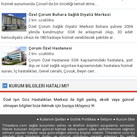
hizmet sunumunda Çorum'da bir önceliği temsil etme...
Özel Çorum Buhara Sağlık Diyaliz Merkezi
2 km. uzaklıkta
Özel Çorum Sağlık Diyaliz Merkezi Buhara şubesi 2004
yılında kurulmuştur. SGK ile anlaşmalı olup, 30 adet
hemodiyaliz cihazı ile 180 hastaya hizmet verebilecek şekilde al...
Çorum Özel Hastanesi
2 km. uzaklıkta
Çorum Özel Hastanesi SGK kapsamındaki hastalara, yurt
dışı ve özel sağlık sigortası kapsamındaki hastalara hizmet
sunan, İç hastalıkları, Genel cerrahi, Çocuk, Beyin cerr...
KURUM BILGILERI HATALI MI?
Özel Işın Göz Hastalıkları Merkezi ile ilgili yanlış, eksik veya güncel
olmayan bilgileri bize iletmek için
buraya tıklayınız ✉
●
Kullanım Şartları
●
Gizlilik Politikası
●
İletişim
●
Kurum Ekle
Trhastane.com sağlık kurumları adres ve telefon bilgileri sorgulama servisidir.
Sitede bulunan bilgileri güncel tutmak adına azami çaba sarfetmemize rağmen
sehven yapılan hatalar veya güncelliğini yitirmiş bilgiler olabilir. Trhastane.com bu
sitedeki tüm bilgilerin doğru ve güncel olduğunu garanti edemez. Bu sayfa