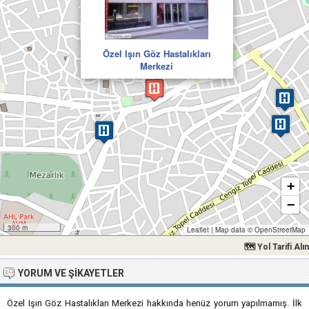
Özel Işın Göz Hastalıkları
Merkezi
+
−
300 m
Leaflet
|
Map data ©
OpenStreetMap
🗺 Yol Tarifi Alın
YORUM VE ŞIKAYETLER
Özel Işın Göz Hastalıkları Merkezi hakkında henüz yorum yapılmamış. İlk