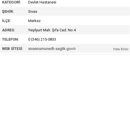
KATEGORI:
Devlet Hastanesi
ŞEHIR:
Sivas
İLÇE:
Merkez
ADRES:
Yeşilyurt Mah. Şifa Cad. No:4
TELEFON:
0 (346) 215-0833
WEB SITESI:
sivasnumunedh.saglik.gov.tr
Hata Bildir