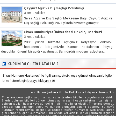
Çayyurt Ağız ve Diş Sağlığı Polikliniği
3 km. uzaklıkta
Sivas Ağız ve Diş Sağlığı Merkezine Bağlı Çayyurt Ağız ve
Diş Sağlığı Polikliniği 2021 yılında hizmete girmiştir....
Sivas Cumhuriyet Üniversitesi Onkoloji Merkezi
3 km. uzaklıkta
2006 yılında hizmete açtığımız radyasyon onkoloji
hastanemiz bölgemizde kanser hastalarının ihtiyaç
duydukları önemli bir açığı kapatmıştır. Barındırdığı modern radyotera...
KURUM BILGILERI HATALI MI?
Sivas Numune Hastanesi ile ilgili yanlış, eksik veya güncel olmayan bilgileri
bize iletmek için
buraya tıklayınız ✉
●
Kullanım Şartları
●
Gizlilik Politikası
●
İletişim
●
Kurum Ekle
Trhastane.com sağlık kurumları adres ve telefon bilgileri sorgulama servisidir.
Sitede bulunan bilgileri güncel tutmak adına azami çaba sarfetmemize rağmen
sehven yapılan hatalar veya güncelliğini yitirmiş bilgiler olabilir. Trhastane.com bu
sitedeki tüm bilgilerin doğru ve güncel olduğunu garanti edemez. Bu sayfa
kurumun resmi sayfası değildir ve sadece telefon numarası, web sitesi, adres
gibi rehber bilgileri sunmaktadır. Bu sitede yer alan kullanıcı yorumları kişilerin