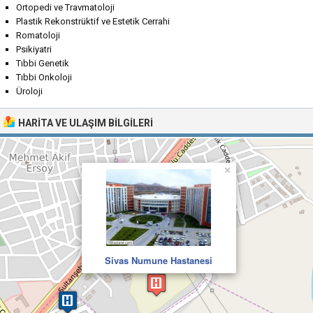
Ortopedi ve Travmatoloji
Plastik Rekonstrüktif ve Estetik Cerrahi
Romatoloji
Psikiyatri
Tıbbi Genetik
Tıbbi Onkoloji
Üroloji
HARITA VE ULAŞIM BILGILERI
×
Sivas Numune Hastanesi