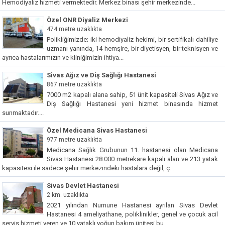
Hemodiyaliz hizmeti vermektedir. Merkez binası şehir merkezinde...
Özel ONR Diyaliz Merkezi
474 metre uzaklıkta
Polikliğimizde; iki hemodiyaliz hekimi, bir sertifikalı dahiliye
uzmanı yanında, 14 hemşire, bir diyetisyen, bir teknisyen ve
ayrıca hastalarımızın ve kliniğimizin ihtiya...
Sivas Ağız ve Diş Sağlığı Hastanesi
867 metre uzaklıkta
7000 m2 kapalı alana sahip, 51 ünit kapasiteli Sivas Ağız ve
Diş Sağlığı Hastanesi yeni hizmet binasında hizmet
sunmaktadır....
Özel Medicana Sivas Hastanesi
977 metre uzaklıkta
Medicana Sağlık Grubunun 11. hastanesi olan Medicana
Sivas Hastanesi 28.000 metrekare kapalı alan ve 213 yatak
kapasitesi ile sadece şehir merkezindeki hastalara değil, ç...
Sivas Devlet Hastanesi
2 km. uzaklıkta
2021 yılından Numune Hastanesi ayrılan Sivas Devlet
Hastanesi 4 ameliyathane, poliklinikler, genel ve çocuk acil
servis hizmeti veren ve 10 yataklı yoğun bakım ünitesi bu...