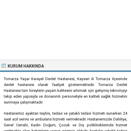
KURUM HAKKINDA
Tomarza Yaşar Karayel Devlet Hastanesi, Kayseri ili Tomarza ilçesinde
devlet hastanesi olarak faaliyet göstermektedir. Tomarza Devlet
Hastanesi tüm bireylerin yaşam kalitesini artırmak için gelişmiş teknolojiyi
takip eden yapısıyla ve donanımlı personeliyle en kaliteli sağlık hizmetini
sunmaya çalışmaktadır.
Hastanemiz ayaktan teşhis, tedavi ve yataklı tedavi hizmeti sunarken 24
saat acil servis ve ambulans hizmeti vermektedir. Hastanemizde Dahiliye,
Genel Cerrahi, Kadın Doğum, Çocuk ve Diş polikliniklerinde hizmet
verilmekte olup hekimlerin uygun görmüş olduğu hastalar yataklı tedavi