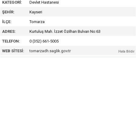
KATEGORI:
Devlet Hastanesi
ŞEHIR:
Kayseri
İLÇE:
Tomarza
ADRES:
Kurtuluş Mah. İzzet Özilhan Bulvarı No:63
TELEFON:
0 (352) 661-5005
WEB SITESI:
tomarzadh.saglik.gov.tr
Hata Bildir