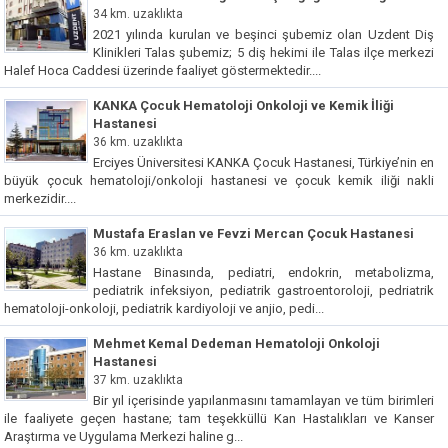
34 km. uzaklıkta
2021 yılında kurulan ve beşinci şubemiz olan Uzdent Diş
Klinikleri Talas şubemiz; 5 diş hekimi ile Talas ilçe merkezi
Halef Hoca Caddesi üzerinde faaliyet göstermektedir....
KANKA Çocuk Hematoloji Onkoloji ve Kemik İliği
Hastanesi
36 km. uzaklıkta
Erciyes Üniversitesi KANKA Çocuk Hastanesi, Türkiye’nin en
büyük çocuk hematoloji/onkoloji hastanesi ve çocuk kemik iliği nakli
merkezidir....
Mustafa Eraslan ve Fevzi Mercan Çocuk Hastanesi
36 km. uzaklıkta
Hastane Binasında, pediatri, endokrin, metabolizma,
pediatrik infeksiyon, pediatrik gastroentoroloji, pedriatrik
hematoloji-onkoloji, pediatrik kardiyoloji ve anjio, pedi...
Mehmet Kemal Dedeman Hematoloji Onkoloji
Hastanesi
37 km. uzaklıkta
Bir yıl içerisinde yapılanmasını tamamlayan ve tüm birimleri
ile faaliyete geçen hastane; tam teşekküllü Kan Hastalıkları ve Kanser
Araştırma ve Uygulama Merkezi haline g...