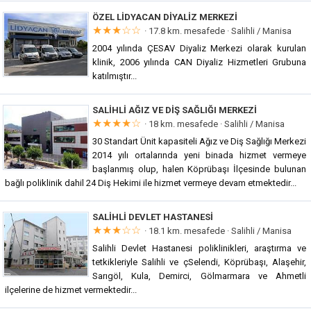
ÖZEL LIDYACAN DIYALIZ MERKEZI
★★★☆☆
· 17.8 km. mesafede ·
Salihli / Manisa
2004 yılında ÇESAV Diyaliz Merkezi olarak kurulan
klinik, 2006 yılında CAN Diyaliz Hizmetleri Grubuna
katılmıştır...
SALIHLI AĞIZ VE DIŞ SAĞLIĞI MERKEZI
★★★★☆
· 18 km. mesafede ·
Salihli / Manisa
30 Standart Ünit kapasiteli Ağız ve Diş Sağlığı Merkezi
2014 yılı ortalarında yeni binada hizmet vermeye
başlanmış olup, halen Köprübaşı İlçesinde bulunan
bağlı poliklinik dahil 24 Diş Hekimi ile hizmet vermeye devam etmektedir...
SALIHLI DEVLET HASTANESI
★★★☆☆
· 18.1 km. mesafede ·
Salihli / Manisa
Salihli Devlet Hastanesi poliklinikleri, araştırma ve
tetkikleriyle Salihli ve çSelendi, Köprübaşı, Alaşehir,
Sarıgöl, Kula, Demirci, Gölmarmara ve Ahmetli
ilçelerine de hizmet vermektedir...