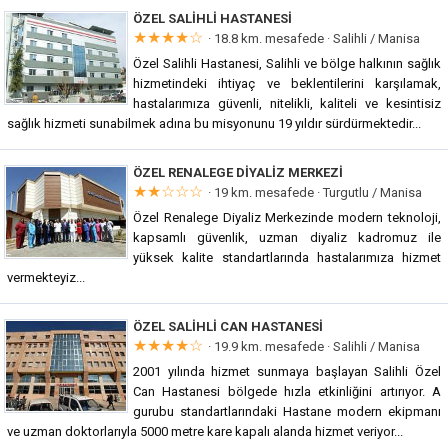
ÖZEL SALIHLI HASTANESI
★★★★☆
· 18.8 km. mesafede ·
Salihli / Manisa
Özel Salihli Hastanesi, Salihli ve bölge halkının sağlık
hizmetindeki ihtiyaç ve beklentilerini karşılamak,
hastalarımıza güvenli, nitelikli, kaliteli ve kesintisiz
sağlık hizmeti sunabilmek adına bu misyonunu 19 yıldır sürdürmektedir...
ÖZEL RENALEGE DIYALIZ MERKEZI
★★☆☆☆
· 19 km. mesafede ·
Turgutlu / Manisa
Özel Renalege Diyaliz Merkezinde modern teknoloji,
kapsamlı güvenlik, uzman diyaliz kadromuz ile
yüksek kalite standartlarında hastalarımıza hizmet
vermekteyiz...
ÖZEL SALIHLI CAN HASTANESI
★★★★☆
· 19.9 km. mesafede ·
Salihli / Manisa
2001 yılında hizmet sunmaya başlayan Salihli Özel
Can Hastanesi bölgede hızla etkinliğini artırıyor. A
gurubu standartlarındaki Hastane modern ekipmanı
ve uzman doktorlarıyla 5000 metre kare kapalı alanda hizmet veriyor...