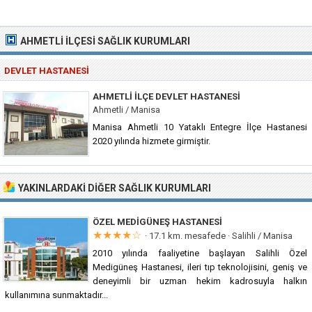
AHMETLI İLÇESI SAĞLIK KURUMLARI
DEVLET HASTANESI
AHMETLI İLÇE DEVLET HASTANESI
Ahmetli / Manisa
Manisa Ahmetli 10 Yataklı Entegre İlçe Hastanesi
2020 yılında hizmete girmiştir.
YAKINLARDAKI DIĞER SAĞLIK KURUMLARI
ÖZEL MEDIGÜNEŞ HASTANESI
★★★★☆
· 17.1 km. mesafede ·
Salihli / Manisa
2010 yılında faaliyetine başlayan Salihli Özel
Medigüneş Hastanesi, ileri tıp teknolojisini, geniş ve
deneyimli bir uzman hekim kadrosuyla halkın
kullanımına sunmaktadır...