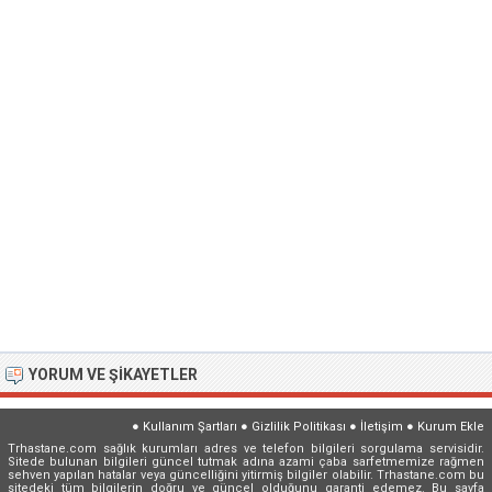
YORUM VE ŞIKAYETLER
●
Kullanım Şartları
●
Gizlilik Politikası
●
İletişim
●
Kurum Ekle
Trhastane.com sağlık kurumları adres ve telefon bilgileri sorgulama servisidir.
Sitede bulunan bilgileri güncel tutmak adına azami çaba sarfetmemize rağmen
sehven yapılan hatalar veya güncelliğini yitirmiş bilgiler olabilir. Trhastane.com bu
sitedeki tüm bilgilerin doğru ve güncel olduğunu garanti edemez. Bu sayfa