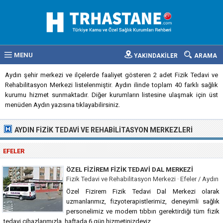
MENU
YAKINDAKİLER
ARAMA
Aydın şehir merkezi ve ilçelerde faaliyet gösteren 2 adet Fizik Tedavi ve
Rehabilitasyon Merkezi listelenmiştir. Aydın ilinde toplam 40 farklı sağlık
kurumu hizmet sunmaktadır. Diğer kurumların listesine ulaşmak için üst
menüden Aydın yazısına tıklayabilirsiniz.
AYDIN FIZIK TEDAVI VE REHABILITASYON MERKEZLERI
EFELER
ÖZEL FIZIREM FIZIK TEDAVI DAL MERKEZI
Fizik Tedavi ve Rehabilitasyon Merkezi · Efeler / Aydın
Özel Fizirem Fizik Tedavi Dal Merkezi olarak
uzmanlarımız, fizyoterapistlerimiz, deneyimli sağlık
personelimiz ve modern tıbbın gerektirdiği tüm fizik
tedavi cihazlarımızla, haftada 6 gün hizmetinizdeyiz.