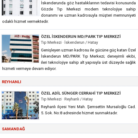
İskenderunda göz hastalıklarının tedavisi konusunda
Gözde Tıp Merkezi modern teknolojiye sahip
donanımı ve uzman kadrosuyla müşteri memnuniyeti
odaklı hizmet vermektedir.
ÖZEL İSKENDERUN MD/PARK TIP MERKEZI
Tıp Merkezi · İskenderun / Hatay
Genişleyen uzman kadrosu ile gücüne güç katan Özel
İskenderun MD/PARK Tıp Merkezi; deneyimli ekibi,
ileri teknolojiye sahip alt yapısıyla üst düzeyde sağlık
hizmeti vermeye devam ediyor.
REYHANLI
ÖZEL ADIL SÜNGER CERRAHI TIP MERKEZI
Tıp Merkezi · Reyhanlı / Hatay
Reyhanlı ilçesi Yeni Mah. Şemsettin Mursaloğlu Cad.
5. Sok. No:8 adresinde hizmet sunmaktadır.
SAMANDAĞ