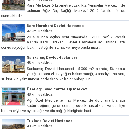
Kars Merkeze 6 kilometre uzaklıkta Yenişehir Merkezi'nde
bulunan Ağız Diş Sağlığı Merkezi 20 ünite ile hizmet
sunmaktadır....
Kars Harakani Devlet Hastanesi
47 km. uzaklıkta
2015 yılında açılan yeni binasında 37.000 m2’lik kapalı
alanda Kars Harakani Devlet Hastanesi adı altında 328
servis ve yoğun bakım yatağı ile hizmet vermeye başlamıştır....
Sarıkamış Devlet Hastanesi
48 km. uzaklıkta
Sarıkamış Devlet Hastanesi 15.000 m2 alanda, 56 hasta
yatağı, kapasiteli 12 yoğun bakım yatağı, 3 ameliyat salonu,
10 kişilik diyaliz ünitesi, endoskopi ve kolonoskopi ün...
Özel Ağrı Medicenter Tıp Merkezi
48 km. uzaklıkta
Ağrı Özel Medicenter Tıp Merkezinde dört ana branşta
kadın doğum, genel cerrahi, çocuk hastalıkları ve dahiliye
bölümleriyle ve ayrıca ağız ve diş sağlığı kliniğinde hast...
Tuzluca Devlet Hastanesi
48 km. uzaklıkta