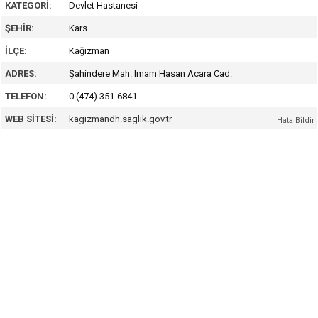
KATEGORI:
Devlet Hastanesi
ŞEHIR:
Kars
İLÇE:
Kağızman
ADRES:
Şahindere Mah. Imam Hasan Acara Cad.
TELEFON:
0 (474) 351-6841
WEB SITESI:
kagizmandh.saglik.gov.tr
Hata Bildir