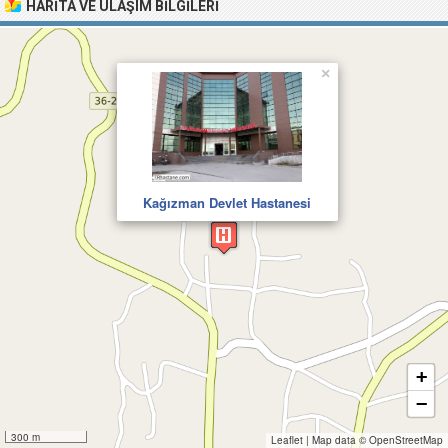
HARITA VE ULAŞIM BILGILERI
×
Kağızman Devlet Hastanesi
+
−
300 m
Leaflet
|
Map data ©
OpenStreetMap