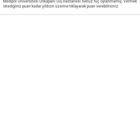
Medipol Üniversitesi Unkapanı Diş Hastanesi henüz hiç oylanmamış. Vermek
istediğiniz puan kadar yıldızın üzerine tıklayarak puan verebilirsiniz.