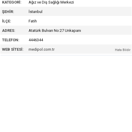
KATEGORI:
Ağız ve Diş Sağlığı Merkezi
ŞEHIR:
İstanbul
İLÇE:
Fatih
ADRES:
Atatürk Bulvarı No:27 Unkapanı
TELEFON:
4446344
WEB SITESI:
medipol.com.tr
Hata Bildir