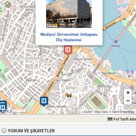
Medipol Üniversitesi Unkapanı
Diş Hastanesi
+
−
300 m
Leaflet
|
Map data ©
OpenStreetMap
🗺 Yol Tarifi Alın
YORUM VE ŞIKAYETLER