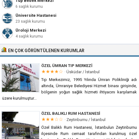
Tüp Bebek Merkezi
6 sağlık kurumu
Üniversite Hastanesi
23 sağlık kurumu
Üroloji Merkezi
4 sağlık kurumu
EN ÇOK GÖRÜNTÜLENEN KURUMLAR
ÖZEL ÜMRAN TIP MERKEZI
★★★★☆
·
Üsküdar / İstanbul
Tıp Merkezimiz, 1995 Yılında Ümran Polikliniği adı
altında, Ümraniye Belediyesi Hizmet binası girişinde,
bölgenin yoğun sağlık hizmeti ihtiyacını karşılamak
üzere kurulmuştur...
ÖZEL BALIKLI RUM HASTANESI
★★★☆☆
·
Zeytinburnu / İstanbul
Özel Balıklı Rum Hastanesi, İstanbulun Zeytinburnu
ilçesinde Rum cemaat tarafından kurulmuş özel