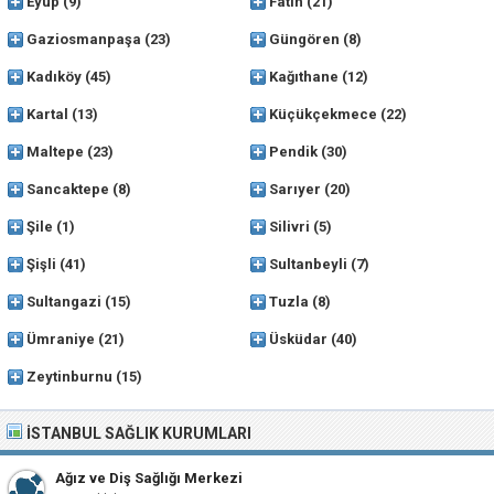
Eyüp
(9)
Fatih
(21)
Gaziosmanpaşa
(23)
Güngören
(8)
Kadıköy
(45)
Kağıthane
(12)
Kartal
(13)
Küçükçekmece
(22)
Maltepe
(23)
Pendik
(30)
Sancaktepe
(8)
Sarıyer
(20)
Şile
(1)
Silivri
(5)
Şişli
(41)
Sultanbeyli
(7)
Sultangazi
(15)
Tuzla
(8)
Ümraniye
(21)
Üsküdar
(40)
Zeytinburnu
(15)
İSTANBUL SAĞLIK KURUMLARI
Ağız ve Diş Sağlığı Merkezi