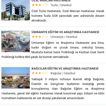
ÖZEL MERCAN HASTANESI
★★★☆☆
·
Tuzla / İstanbul
Özel Tuzla Hastanesi, Özel Mercan Hastanesi olarak
hizmete Tuzla SGK yanındaki yeni adresinde devam
etmektedir...
ÜMRANIYE EĞITIM VE ARAŞTIRMA HASTANESI
★★★☆☆
·
Ümraniye / İstanbul
Ümraniye Eğitim ve Araştırma Hastanesi ana bina,
kadın doğum ve çocuk binası, onkoloji binası,
Mustafa Kemal Semt Polikliniği ve Kezban Esat Semt
Polikliniği birlikte 836 yatak ile hizmet vermektedir...
BAĞCILAR EĞITIM VE ARAŞTIRMA HASTANESI
★★★☆☆
·
Bağcılar / İstanbul
Yaklaşık 3 milyon nüfusun ikamet ettiği Bağcılar,
Esenler ve Güngören ilçelerinin kesiştiği yerde
konuşlanmış olan Bağcılar Eğitim ve Araştırma
Hastanesi, genel dal eğitim hastanesi olarak kurumsal yapı, bilişim ve tıbbi
hizmetlerin kalitesinde en üst düzeyi yakalamak amacındadır...