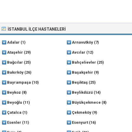
İSTANBUL İLÇE HASTANELERI
Adalar
(1)
Arnavutköy
(7)
Ataşehir
(29)
Avcılar
(12)
Bağcılar
(25)
Bahçelievler
(25)
Bakırköy
(26)
Başakşehir
(9)
Bayrampaşa
(10)
Beşiktaş
(25)
Beykoz
(8)
Beylikdüzü
(14)
Beyoğlu
(11)
Büyükçekmece
(8)
Çatalca
(1)
Çekmeköy
(9)
Esenler
(11)
Esenyurt
(16)