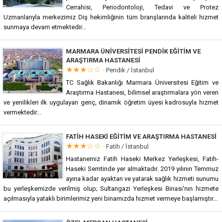
Cerrahisi, Periodontoloji, Tedavi ve Protez
Uzmanlarıyla merkezimiz Diş hekimliğinin tüm branşlarında kaliteli hizmet
sunmaya devam etmektedir...
MARMARA ÜNIVERSITESI PENDIK EĞITIM VE
ARAŞTIRMA HASTANESI
★★★☆☆
·
Pendik / İstanbul
TC Sağlık Bakanlığı Marmara Üniversitesi Eğitim ve
Araştırma Hastanesi, bilimsel araştırmalara yön veren
ve yenilikleri ilk uygulayan genç, dinamik öğretim üyesi kadrosuyla hizmet
vermektedir...
FATIH HASEKI EĞITIM VE ARAŞTIRMA HASTANESI
★★★☆☆
·
Fatih / İstanbul
Hastanemiz Fatih Haseki Merkez Yerleşkesi, Fatih-
Haseki Semtinde yer almaktadır. 2019 yılının Temmuz
ayına kadar ayaktan ve yatarak sağlık hizmeti sunumu
bu yerleşkemizde verilmiş olup; Sultangazi Yerleşkesi Binası'nın hizmete
açılmasıyla yataklı birimlerimiz yeni binamızda hizmet vermeye başlamıştır...