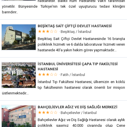
hastanedir. Balıklı Rum Hastanesi Vakfı tarafından
yönetilir. Bünyesinde Türkiye'nin tek özel uyuşturucu tedavi kliniğini
barındırır..
BEŞIKTAŞ SAIT ÇIFTÇI DEVLET HASTANESI
★★★☆☆
·
Beşiktaş / İstanbul
Beşiktaş Sait Çiftçi Devlet Hastanesinde 16 branşta
poliklinik hizmeti ve 6 dalda laboratuvar hizmeti veren
hastanede 40'a yakın hekim görev yapmaktadır...
İSTANBUL ÜNIVERSITESI ÇAPA TIP FAKÜLTESI
HASTANESI
★★★☆☆
·
Fatih / İstanbul
İstanbul Tıp Fakültesi Hastanesi, ülkemizin en köklü
tıp fakültesinin hastanesi olarak önemli bir misyon
üstlenmektedir...
BAHÇELIEVLER AĞIZ VE DIŞ SAĞLIĞI MERKEZI
★★★☆☆
·
Bahçelievler / İstanbul
Bahçelievler Ağız ve Diş Sağlığı Hastanesi olarak aylık
poliklinik sayımız 40.000 civarında olup Çene