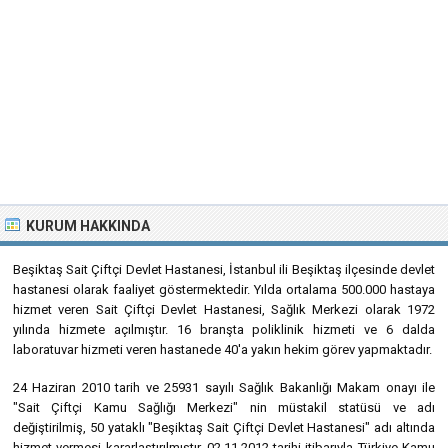
KURUM HAKKINDA
Beşiktaş Sait Çiftçi Devlet Hastanesi, İstanbul ili Beşiktaş ilçesinde devlet
hastanesi olarak faaliyet göstermektedir. Yılda ortalama 500.000 hastaya
hizmet veren Sait Çiftçi Devlet Hastanesi, Sağlık Merkezi olarak 1972
yılında hizmete açılmıştır. 16 branşta poliklinik hizmeti ve 6 dalda
laboratuvar hizmeti veren hastanede 40'a yakın hekim görev yapmaktadır.
24 Haziran 2010 tarih ve 25931 sayılı Sağlık Bakanlığı Makam onayı ile
"Sait Çiftçi Kamu Sağlığı Merkezi" nin müstakil statüsü ve adı
değiştirilmiş, 50 yataklı "Beşiktaş Sait Çiftçi Devlet Hastanesi" adı altında
hizmet vermesi kararlaştırılmıştır. 02.11.2012 tarihi itibarıyla Türkiye Kamu