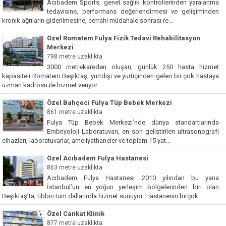
Acıbadem Sports, genel sağlık kontrollerinden yaralanma
tedavisine, performans değerlendirmesi ve gelişiminden
kronik ağrıların giderilmesine, cerrahi müdahale sonrası re...
Özel Romatem Fulya Fizik Tedavi Rehabilitasyon
Merkezi
798 metre uzaklıkta
3000 metrekareden oluşan, günlük 250 hasta hizmet
kapasiteli Romatem Beşiktaş, yurtdışı ve yurtiçinden gelen bir çok hastaya
uzman kadrosu ile hizmet veriyor....
Özel Bahçeci Fulya Tüp Bebek Merkezi
861 metre uzaklıkta
Fulya Tüp Bebek Merkezi’nde dünya standartlarında
Embriyoloji Laboratuvarı, en son geliştirilen ultrasonografi
cihazları, laboratuvarlar, ameliyathaneler ve toplam 15 yat...
Özel Acıbadem Fulya Hastanesi
863 metre uzaklıkta
Acıbadem Fulya Hastanesi 2010 yılından bu yana
İstanbul’un en yoğun yerleşim bölgelerinden biri olan
Beşiktaş’ta, tıbbın tüm dallarında hizmet sunuyor. Hastanenin birçok ...
Özel Cankat Klinik
877 metre uzaklıkta