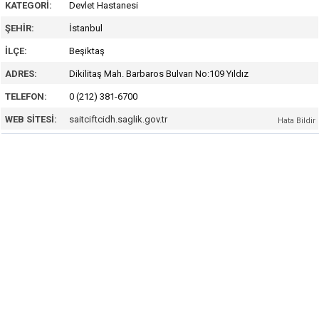
KATEGORI:
Devlet Hastanesi
ŞEHIR:
İstanbul
İLÇE:
Beşiktaş
ADRES:
Dikilitaş Mah. Barbaros Bulvarı No:109 Yıldız
TELEFON:
0 (212) 381-6700
WEB SITESI:
saitciftcidh.saglik.gov.tr
Hata Bildir