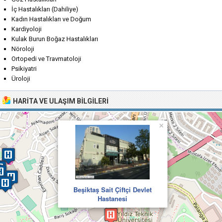
İç Hastalıkları (Dahiliye)
Kadın Hastalıkları ve Doğum
Kardiyoloji
Kulak Burun Boğaz Hastalıkları
Nöroloji
Ortopedi ve Travmatoloji
Psikiyatri
Üroloji
HARITA VE ULAŞIM BILGILERI
×
Beşiktaş Sait Çiftçi Devlet
Hastanesi