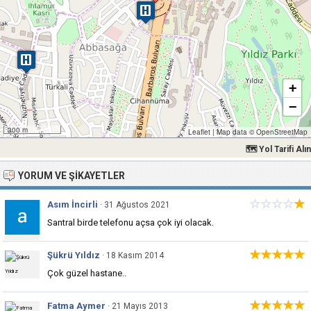
+
−
300 m
Leaflet
|
Map data ©
OpenStreetMap
🗺 Yol Tarifi Alın
YORUM VE ŞIKAYETLER
☆
☆
☆
☆
★
Asım İncirli
· 31 Ağustos 2021
Santral birde telefonu açsa çok iyi olacak.
★★★★★
Şükrü Yıldız
· 18 Kasım 2014
Çok güzel hastane..
★★★★★
Fatma Aymer
· 21 Mayıs 2013