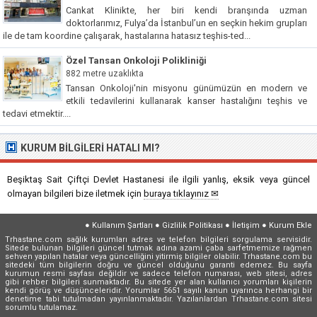
Cankat Klinikte, her biri kendi branşında uzman
doktorlarımız, Fulya’da İstanbul’un en seçkin hekim grupları
ile de tam koordine çalışarak, hastalarına hatasız teşhis-ted...
Özel Tansan Onkoloji Polikliniği
882 metre uzaklıkta
Tansan Onkoloji'nin misyonu günümüzün en modern ve
etkili tedavilerini kullanarak kanser hastalığını teşhis ve
tedavi etmektir....
KURUM BILGILERI HATALI MI?
Beşiktaş Sait Çiftçi Devlet Hastanesi ile ilgili yanlış, eksik veya güncel
olmayan bilgileri bize iletmek için
buraya tıklayınız ✉
●
Kullanım Şartları
●
Gizlilik Politikası
●
İletişim
●
Kurum Ekle
Trhastane.com sağlık kurumları adres ve telefon bilgileri sorgulama servisidir.
Sitede bulunan bilgileri güncel tutmak adına azami çaba sarfetmemize rağmen
sehven yapılan hatalar veya güncelliğini yitirmiş bilgiler olabilir. Trhastane.com bu
sitedeki tüm bilgilerin doğru ve güncel olduğunu garanti edemez. Bu sayfa
kurumun resmi sayfası değildir ve sadece telefon numarası, web sitesi, adres
gibi rehber bilgileri sunmaktadır. Bu sitede yer alan kullanıcı yorumları kişilerin
kendi görüş ve düşünceleridir. Yorumlar 5651 sayılı kanun uyarınca herhangi bir
denetime tabi tutulmadan yayınlanmaktadır. Yazılanlardan Trhastane.com sitesi
sorumlu tutulamaz.