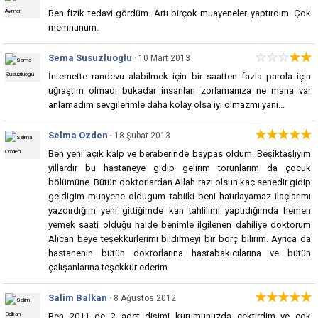
Ben fizik tedavi gördüm. Artı birçok muayeneler yaptırdım. Çok
memnunum.
☆
☆
☆
★★
Sema Susuzluoglu
· 10 Mart 2013
İnternette randevu alabilmek için bir saatten fazla parola için
uğraştım olmadı bukadar insanları zorlamanıza ne mana var
anlamadım sevgilerimle daha kolay olsa iyi olmazmı yani...
★★★★★
Selma Ozden
· 18 Şubat 2013
Ben yeni açık kalp ve beraberinde baypas oldum. Beşiktaşlıyım
yıllardır bu hastaneye gidip gelirim torunlarım da çocuk
bölümüne. Bütün doktorlardan Allah razı olsun kaç senedir gidip
geldigim muayene oldugum tabiiki beni hatırlayamaz ilaçlarımı
yazdırdığım yeni gittiğimde kan tahlilimi yaptıdığımda hemen
yemek saati olduğu halde benimle ilgilenen dahiliye doktorum
Alican beye teşekkürlerimi bildirmeyi bir borç bilirim. Ayrıca da
hastanenin bütün doktorlarına hastabakıcılarına ve bütün
çalışanlarına teşekkür ederim.
★★★★★
Salim Balkan
· 8 Ağustos 2012
Ben 2011 de 2 adet dişimi kurumunuzda çektirdim ve çok