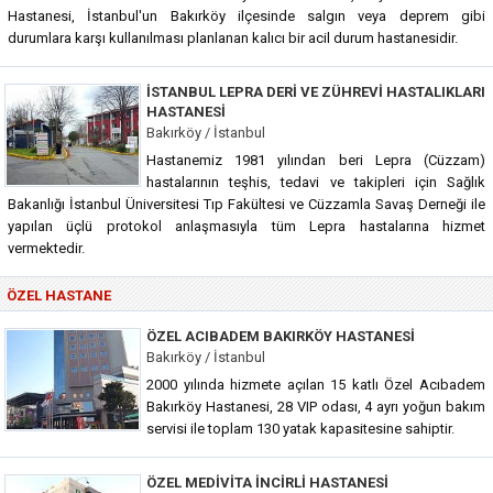
Hastanesi, İstanbul'un Bakırköy ilçesinde salgın veya deprem gibi
durumlara karşı kullanılması planlanan kalıcı bir acil durum hastanesidir.
İSTANBUL LEPRA DERI VE ZÜHREVI HASTALIKLARI
HASTANESI
Bakırköy / İstanbul
Hastanemiz 1981 yılından beri Lepra (Cüzzam)
hastalarının teşhis, tedavi ve takipleri için Sağlık
Bakanlığı İstanbul Üniversitesi Tıp Fakültesi ve Cüzzamla Savaş Derneği ile
yapılan üçlü protokol anlaşmasıyla tüm Lepra hastalarına hizmet
vermektedir.
ÖZEL HASTANE
ÖZEL ACIBADEM BAKIRKÖY HASTANESI
Bakırköy / İstanbul
2000 yılında hizmete açılan 15 katlı Özel Acıbadem
Bakırköy Hastanesi, 28 VIP odası, 4 ayrı yoğun bakım
servisi ile toplam 130 yatak kapasitesine sahiptir.
ÖZEL MEDIVITA İNCIRLI HASTANESI