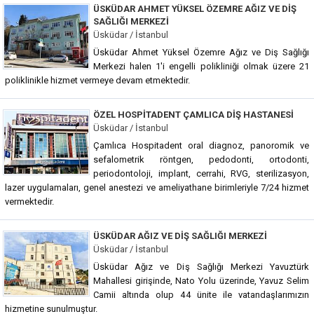
ÜSKÜDAR AHMET YÜKSEL ÖZEMRE AĞIZ VE DIŞ
SAĞLIĞI MERKEZI
Üsküdar / İstanbul
Üsküdar Ahmet Yüksel Özemre Ağız ve Diş Sağlığı
Merkezi halen 1'i engelli polikliniği olmak üzere 21
poliklinikle hizmet vermeye devam etmektedir.
ÖZEL HOSPITADENT ÇAMLICA DIŞ HASTANESI
Üsküdar / İstanbul
Çamlıca Hospitadent oral diagnoz, panoromik ve
sefalometrik röntgen, pedodonti, ortodonti,
periodontoloji, implant, cerrahi, RVG, sterilizasyon,
lazer uygulamaları, genel anestezi ve ameliyathane birimleriyle 7/24 hizmet
vermektedir.
ÜSKÜDAR AĞIZ VE DIŞ SAĞLIĞI MERKEZI
Üsküdar / İstanbul
Üsküdar Ağız ve Diş Sağlığı Merkezi Yavuztürk
Mahallesi girişinde, Nato Yolu üzerinde, Yavuz Selim
Camii altında olup 44 ünite ile vatandaşlarımızın
hizmetine sunulmuştur.