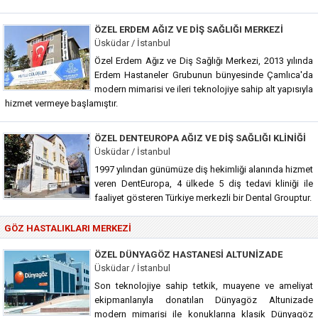
ÖZEL ERDEM AĞIZ VE DIŞ SAĞLIĞI MERKEZI
Üsküdar / İstanbul
Özel Erdem Ağız ve Diş Sağlığı Merkezi, 2013 yılında
Erdem Hastaneler Grubunun bünyesinde Çamlıca'da
modern mimarisi ve ileri teknolojiye sahip alt yapısıyla
hizmet vermeye başlamıştır.
ÖZEL DENTEUROPA AĞIZ VE DIŞ SAĞLIĞI KLINIĞI
Üsküdar / İstanbul
1997 yılından günümüze diş hekimliği alanında hizmet
veren DentEuropa, 4 ülkede 5 diş tedavi kliniği ile
faaliyet gösteren Türkiye merkezli bir Dental Grouptur.
GÖZ HASTALIKLARI MERKEZI
ÖZEL DÜNYAGÖZ HASTANESI ALTUNIZADE
Üsküdar / İstanbul
Son teknolojiye sahip tetkik, muayene ve ameliyat
ekipmanlarıyla donatılan Dünyagöz Altunizade
modern mimarisi ile konuklarına klasik Dünyagöz