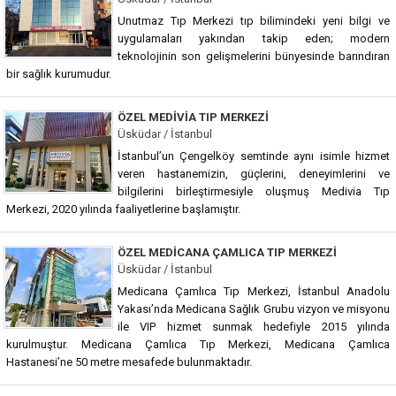
Unutmaz Tıp Merkezi tıp bilimindeki yeni bilgi ve
uygulamaları yakından takip eden; modern
teknolojinin son gelişmelerini bünyesinde barındıran
bir sağlık kurumudur.
ÖZEL MEDIVIA TIP MERKEZI
Üsküdar / İstanbul
İstanbul’un Çengelköy semtinde aynı isimle hizmet
veren hastanemizin, güçlerini, deneyimlerini ve
bilgilerini birleştirmesiyle oluşmuş Medivia Tıp
Merkezi, 2020 yılında faaliyetlerine başlamıştır.
ÖZEL MEDICANA ÇAMLICA TIP MERKEZI
Üsküdar / İstanbul
Medicana Çamlıca Tıp Merkezi, İstanbul Anadolu
Yakası’nda Medicana Sağlık Grubu vizyon ve misyonu
ile VIP hizmet sunmak hedefiyle 2015 yılında
kurulmuştur. Medicana Çamlıca Tıp Merkezi, Medicana Çamlıca
Hastanesi’ne 50 metre mesafede bulunmaktadır.