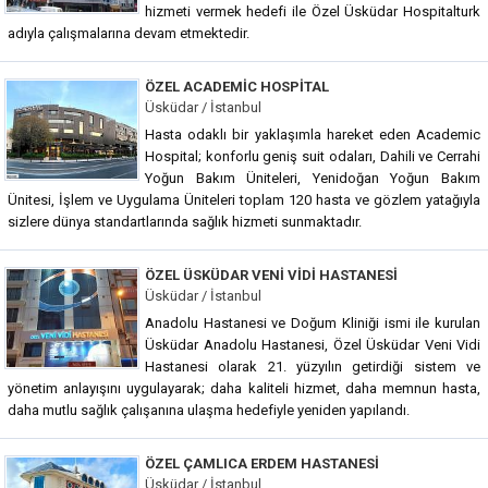
hizmeti vermek hedefi ile Özel Üsküdar Hospitalturk
adıyla çalışmalarına devam etmektedir.
ÖZEL ACADEMIC HOSPITAL
Üsküdar / İstanbul
Hasta odaklı bir yaklaşımla hareket eden Academic
Hospital; konforlu geniş suit odaları, Dahili ve Cerrahi
Yoğun Bakım Üniteleri, Yenidoğan Yoğun Bakım
Ünitesi, İşlem ve Uygulama Üniteleri toplam 120 hasta ve gözlem yatağıyla
sizlere dünya standartlarında sağlık hizmeti sunmaktadır.
ÖZEL ÜSKÜDAR VENI VIDI HASTANESI
Üsküdar / İstanbul
Anadolu Hastanesi ve Doğum Kliniği ismi ile kurulan
Üsküdar Anadolu Hastanesi, Özel Üsküdar Veni Vidi
Hastanesi olarak 21. yüzyılın getirdiği sistem ve
yönetim anlayışını uygulayarak; daha kaliteli hizmet, daha memnun hasta,
daha mutlu sağlık çalışanına ulaşma hedefiyle yeniden yapılandı.
ÖZEL ÇAMLICA ERDEM HASTANESI
Üsküdar / İstanbul