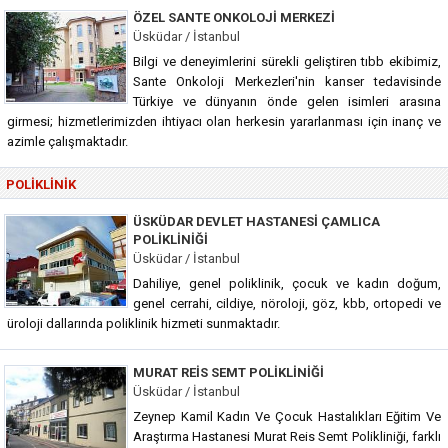
ÖZEL SANTE ONKOLOJI MERKEZI
Üsküdar / İstanbul
Bilgi ve deneyimlerini sürekli geliştiren tıbb ekibimiz,
Sante Onkoloji Merkezleri'nin kanser tedavisinde
Türkiye ve dünyanın önde gelen isimleri arasına
girmesi; hizmetlerimizden ihtiyacı olan herkesin yararlanması için inanç ve
azimle çalışmaktadır.
POLIKLINIK
ÜSKÜDAR DEVLET HASTANESI ÇAMLICA
POLIKLINIĞI
Üsküdar / İstanbul
Dahiliye, genel poliklinik, çocuk ve kadın doğum,
genel cerrahi, cildiye, nöroloji, göz, kbb, ortopedi ve
üroloji dallarında poliklinik hizmeti sunmaktadır.
MURAT REIS SEMT POLIKLINIĞI
Üsküdar / İstanbul
Zeynep Kamil Kadın Ve Çocuk Hastalıkları Eğitim Ve
Araştırma Hastanesi Murat Reis Semt Polikliniği, farklı