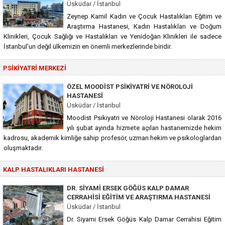
Üsküdar / İstanbul
Zeynep Kamil Kadın ve Çocuk Hastalıkları Eğitim ve
Araştırma Hastanesi, Kadın Hastalıkları ve Doğum
Klinikleri, Çocuk Sağlığı ve Hastalıkları ve Yenidoğan Klinikleri ile sadece
İstanbul'un değil ülkemizin en önemli merkezlerinde biridir.
PSIKIYATRI MERKEZI
ÖZEL MOODIST PSIKIYATRI VE NÖROLOJI
HASTANESI
Üsküdar / İstanbul
Moodist Psikiyatri ve Nöroloji Hastanesi olarak 2016
yılı şubat ayında hizmete açılan hastanemizde hekim
kadrosu, akademik kimliğe sahip profesör, uzman hekim ve psikologlardan
oluşmaktadır.
KALP HASTALIKLARI HASTANESI
DR. SIYAMI ERSEK GÖĞÜS KALP DAMAR
CERRAHISI EĞITIM VE ARAŞTIRMA HASTANESI
Üsküdar / İstanbul
Dr. Siyami Ersek Göğüs Kalp Damar Cerrahisi Eğitim