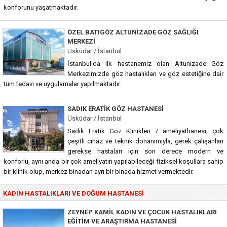
konforunu yaşatmaktadır.
ÖZEL BATIGÖZ ALTUNIZADE GÖZ SAĞLIĞI
MERKEZI
Üsküdar / İstanbul
İstanbul'da ilk hastanemiz olan Altunizade Göz
Merkezimizde göz hastalıkları ve göz estetiğine dair
tüm tedavi ve uygulamalar yapılmaktadır.
SADIK ERATIK GÖZ HASTANESI
Üsküdar / İstanbul
Sadık Eratik Göz Klinikleri 7 ameliyathanesi, çok
çeşitli cihaz ve teknik donanımıyla, gerek çalışanları
gerekse hastaları için son derece modern ve
konforlu, aynı anda bir çok ameliyatın yapılabileceği fiziksel koşullara sahip
bir klinik olup, merkez binadan ayrı bir binada hizmet vermektedir.
KADIN HASTALIKLARI VE DOĞUM HASTANESI
ZEYNEP KAMIL KADIN VE ÇOCUK HASTALIKLARI
EĞITIM VE ARAŞTIRMA HASTANESI