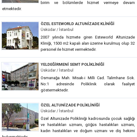
birim ve bölümlerde hizmet vermeye devam
etmektedir.
ÖZEL ESTEWORLD ALTUNIZADE KLINIĞI
Üsküdar / İstanbul
2007 yılında hizmete giren Esteworld Altunizade
Kliniği, 1500 m2 kapalı alan üzerine kurulmuş olup 32
personel ile hizmet vermektedir.
YELDEĞIRMENI SEMT POLIKLINIĞI
Üsküdar / İstanbul
Osmanağa Mah. Misak-i Milli Cad. Talimhane Sok.
No:1 adresinde Poliklinik olarak faaliyet
göstermektedir.
ÖZEL ALTUNIZADE POLIKLINIĞI
Üsküdar / İstanbul
Özel Altunizade Polikliniği kadrosunda çocuk sağlığı
ve hastalıkları uzmanı, göğüs hastalıkları uzmanı,
kadın hastalıkları ve doğum uzmanı ve diş hekimi
bulunmaktadır.