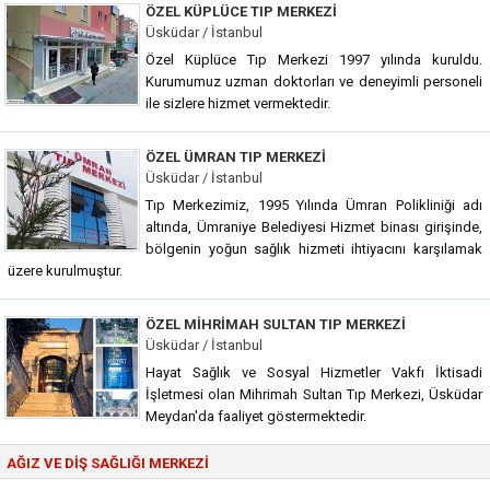
ÖZEL KÜPLÜCE TIP MERKEZI
Üsküdar / İstanbul
Özel Küplüce Tıp Merkezi 1997 yılında kuruldu.
Kurumumuz uzman doktorları ve deneyimli personeli
ile sizlere hizmet vermektedir.
ÖZEL ÜMRAN TIP MERKEZI
Üsküdar / İstanbul
Tıp Merkezimiz, 1995 Yılında Ümran Polikliniği adı
altında, Ümraniye Belediyesi Hizmet binası girişinde,
bölgenin yoğun sağlık hizmeti ihtiyacını karşılamak
üzere kurulmuştur.
ÖZEL MIHRIMAH SULTAN TIP MERKEZI
Üsküdar / İstanbul
Hayat Sağlık ve Sosyal Hizmetler Vakfı İktisadi
İşletmesi olan Mihrimah Sultan Tıp Merkezi, Üsküdar
Meydan'da faaliyet göstermektedir.
AĞIZ VE DIŞ SAĞLIĞI MERKEZI