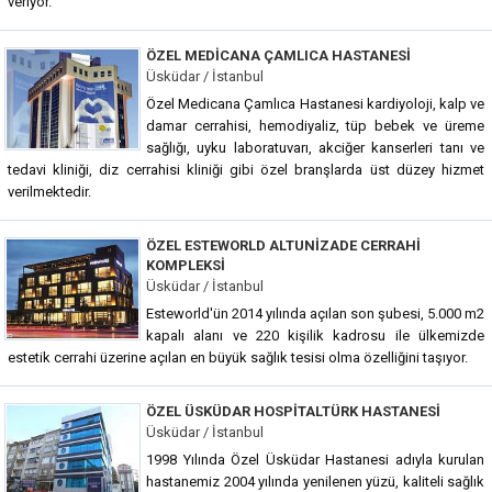
veriyor.
ÖZEL MEDICANA ÇAMLICA HASTANESI
Üsküdar / İstanbul
Özel Medicana Çamlıca Hastanesi kardiyoloji, kalp ve
damar cerrahisi, hemodiyaliz, tüp bebek ve üreme
sağlığı, uyku laboratuvarı, akciğer kanserleri tanı ve
tedavi kliniği, diz cerrahisi kliniği gibi özel branşlarda üst düzey hizmet
verilmektedir.
ÖZEL ESTEWORLD ALTUNIZADE CERRAHI
KOMPLEKSI
Üsküdar / İstanbul
Esteworld'ün 2014 yılında açılan son şubesi, 5.000 m2
kapalı alanı ve 220 kişilik kadrosu ile ülkemizde
estetik cerrahi üzerine açılan en büyük sağlık tesisi olma özelliğini taşıyor.
ÖZEL ÜSKÜDAR HOSPITALTÜRK HASTANESI
Üsküdar / İstanbul
1998 Yılında Özel Üsküdar Hastanesi adıyla kurulan
hastanemiz 2004 yılında yenilenen yüzü, kaliteli sağlık