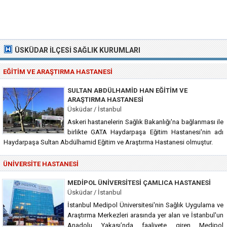
ÜSKÜDAR İLÇESI SAĞLIK KURUMLARI
EĞITIM VE ARAŞTIRMA HASTANESI
SULTAN ABDÜLHAMID HAN EĞITIM VE
ARAŞTIRMA HASTANESI
Üsküdar / İstanbul
Askeri hastanelerin Sağlık Bakanlığı'na bağlanması ile
birlikte GATA Haydarpaşa Eğitim Hastanesi'nin adı
Haydarpaşa Sultan Abdülhamid Eğitim ve Araştırma Hastanesi olmuştur.
ÜNIVERSITE HASTANESI
MEDIPOL ÜNIVERSITESI ÇAMLICA HASTANESI
Üsküdar / İstanbul
İstanbul Medipol Üniversitesi'nin Sağlık Uygulama ve
Araştırma Merkezleri arasında yer alan ve İstanbul'un
Anadolu Yakası’nda faaliyete giren Medipol