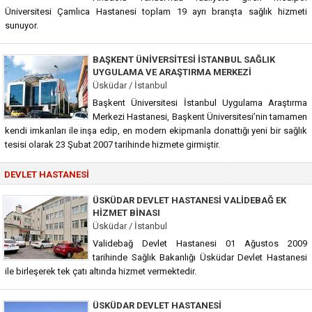
Üniversitesi Çamlıca Hastanesi toplam 19 ayrı branşta sağlık hizmeti
sunuyor.
BAŞKENT ÜNIVERSITESI İSTANBUL SAĞLIK
UYGULAMA VE ARAŞTIRMA MERKEZI
Üsküdar / İstanbul
Başkent Üniversitesi İstanbul Uygulama Araştırma
Merkezi Hastanesi, Başkent Üniversitesi’nin tamamen
kendi imkanları ile inşa edip, en modern ekipmanla donattığı yeni bir sağlık
tesisi olarak 23 Şubat 2007 tarihinde hizmete girmiştir.
DEVLET HASTANESI
ÜSKÜDAR DEVLET HASTANESI VALIDEBAĞ EK
HIZMET BINASI
Üsküdar / İstanbul
Validebağ Devlet Hastanesi 01 Ağustos 2009
tarihinde Sağlık Bakanlığı Üsküdar Devlet Hastanesi
ile birleşerek tek çatı altında hizmet vermektedir.
ÜSKÜDAR DEVLET HASTANESI