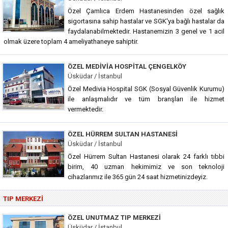
Özel Çamlıca Erdem Hastanesinden özel sağlık
sigortasına sahip hastalar ve SGK'ya bağlı hastalar da
faydalanabilmektedir. Hastanemizin 3 genel ve 1 acil
olmak üzere toplam 4 ameliyathaneye sahiptir.
ÖZEL MEDIVIA HOSPITAL ÇENGELKÖY
Üsküdar / İstanbul
Özel Medivia Hospital SGK (Sosyal Güvenlik Kurumu)
ile anlaşmalıdır ve tüm branşları ile hizmet
vermektedir.
ÖZEL HÜRREM SULTAN HASTANESI
Üsküdar / İstanbul
Özel Hürrem Sultan Hastanesi olarak 24 farklı tıbbi
birim, 40 uzman hekimimiz ve son teknoloji
cihazlarımız ile 365 gün 24 saat hizmetinizdeyiz.
TIP MERKEZI
ÖZEL UNUTMAZ TIP MERKEZI
Üsküdar / İstanbul