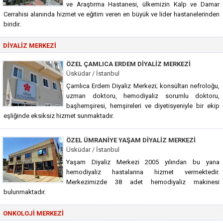
ve Araştırma Hastanesi, ülkemizin Kalp ve Damar
Cerrahisi alanında hizmet ve eğitim veren en büyük ve lider hastanelerinden
biridir.
DIYALIZ MERKEZI
ÖZEL ÇAMLICA ERDEM DIYALIZ MERKEZI
Üsküdar / İstanbul
Çamlıca Erdem Diyaliz Merkezi; konsültan nefroloğu,
uzman doktoru, hemodiyaliz sorumlu doktoru,
başhemşiresi, hemşireleri ve diyetisyeniyle bir ekip
eşliğinde eksiksiz hizmet sunmaktadır.
ÖZEL ÜMRANIYE YAŞAM DIYALIZ MERKEZI
Üsküdar / İstanbul
Yaşam Diyaliz Merkezi 2005 yılından bu yana
hemodiyaliz hastalarına hizmet vermektedir.
Merkezimizde 38 adet hemodiyaliz makinesi
bulunmaktadır.
ONKOLOJI MERKEZI