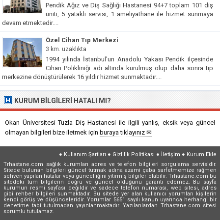
Pendik Ağız ve Diş Sağlığı Hastanesi 94+7 toplam 101 diş
üniti, 5 yataklı servisi, 1 ameliyathane ile hizmet sunmaya
devam etmektedir....
Özel Cihan Tıp Merkezi
3 km. uzaklıkta
1994 yılında İstanbul'un Anadolu Yakası Pendik ilçesinde
Cihan Polikliniği adı altında kurulmuş olup daha sonra tıp
merkezine dönüştürülerek 16 yıldır hizmet sunmaktadır....
KURUM BILGILERI HATALI MI?
Okan Üniversitesi Tuzla Diş Hastanesi ile ilgili yanlış, eksik veya güncel
olmayan bilgileri bize iletmek için
buraya tıklayınız ✉
●
Kullanım Şartları
●
Gizlilik Politikası
●
İletişim
●
Kurum Ekle
Trhastane.com sağlık kurumları adres ve telefon bilgileri sorgulama servisidir.
Sitede bulunan bilgileri güncel tutmak adına azami çaba sarfetmemize rağmen
sehven yapılan hatalar veya güncelliğini yitirmiş bilgiler olabilir. Trhastane.com bu
sitedeki tüm bilgilerin doğru ve güncel olduğunu garanti edemez. Bu sayfa
kurumun resmi sayfası değildir ve sadece telefon numarası, web sitesi, adres
gibi rehber bilgileri sunmaktadır. Bu sitede yer alan kullanıcı yorumları kişilerin
kendi görüş ve düşünceleridir. Yorumlar 5651 sayılı kanun uyarınca herhangi bir
denetime tabi tutulmadan yayınlanmaktadır. Yazılanlardan Trhastane.com sitesi
sorumlu tutulamaz.