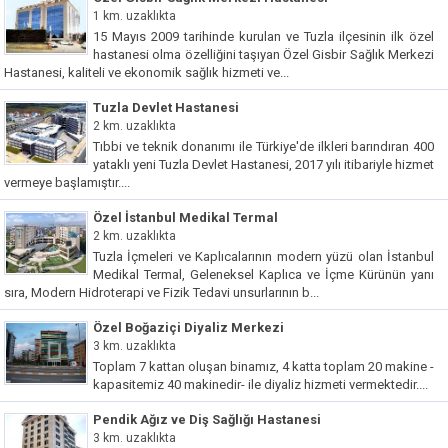
1 km. uzaklıkta
15 Mayıs 2009 tarihinde kurulan ve Tuzla ilçesinin ilk özel
hastanesi olma özelliğini taşıyan Özel Gisbir Sağlık Merkezi
Hastanesi, kaliteli ve ekonomik sağlık hizmeti ve...
Tuzla Devlet Hastanesi
2 km. uzaklıkta
Tıbbi ve teknik donanımı ile Türkiye'de ilkleri barındıran 400
yataklı yeni Tuzla Devlet Hastanesi, 2017 yılı itibariyle hizmet
vermeye başlamıştır....
Özel İstanbul Medikal Termal
2 km. uzaklıkta
Tuzla İçmeleri ve Kaplıcalarının modern yüzü olan İstanbul
Medikal Termal, Geleneksel Kaplıca ve İçme Kürünün yanı
sıra, Modern Hidroterapi ve Fizik Tedavi unsurlarının b...
Özel Boğaziçi Diyaliz Merkezi
3 km. uzaklıkta
Toplam 7 kattan oluşan binamız, 4 katta toplam 20 makine -
kapasitemiz 40 makinedir- ile diyaliz hizmeti vermektedir....
Pendik Ağız ve Diş Sağlığı Hastanesi
3 km. uzaklıkta