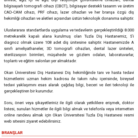
bilgisayarlı tomografi cihazı (CBCT), bilgisayar destekli tasarım ve üretim
CAD-CAM cihazı, PRF cihazı, lazer cihazları ve her branşa özgü diş
hekimliği cihazları ve aletleri açısından üstün teknolojik donanıma sahiptir.
Uluslararası standartlarda uygulama ve tedavilerin gerçekleştirildiği 8.000
metrekarelik kapalı alana kurulmuş olan Tuzla Diş Hastanemiz, 5’i
diagnoz olmak üzere 108 adet diş ünitesine sahiptir. Hastanemizde A
sınıfı ameliyathaneler, 3D tomografi cihazları, dental lazer üniteleri,
sterilizasyon birimleri, müşahede ve gözlem odaları, laboratuvarlar,
toplantı ve eğitim salonları yer almaktadır.
Okan Üniversitesi Diş Hastanesi Diş hekimliğinde tanı ve hasta tedavi
hizmetlerini uzman hekim kadrosu ile takım ruhu içerisinde, bireysel
tedavi yaklaşımını esas alarak çağdaş bilgi, beceri ve ileri teknoloji ile
gerçekleştiren bir kurumdur.
Soru, öneri veya şikayetleriniz ile ilgili olarak yetkililere erişmek, doktor
listesi, sunulan hizmetler ile ilgili bilgi almak ve telefonla veya internetten
online randevu almak için Okan Üniversitesi Tuzla Diş Hastanesi resmi
web sitesini ziyaret edebilirsiniz.
BRANŞLAR