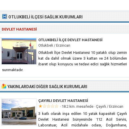
OTLUKBELI İLÇESI SAĞLIK KURUMLARI
DEVLET HASTANESI
OTLUKBELI İLÇE DEVLET HASTANESI
Otlukbeli / Erzincan
Otlukbeli İlçe Devlet Hastanesi 10 yataklı olup zemin
kat da dahil olmak üzere 3 kattan ve 24 bölümden
ibaret olup koruyucu ve tedavi edici sağlık hizmetleri
sunmaktadır.
YAKINLARDAKI DIĞER SAĞLIK KURUMLARI
ÇAYIRLI DEVLET HASTANESI
★☆☆☆☆
· 18.2 km. mesafede ·
Çayırlı / Erzincan
3 katlı olarak inşa edilen 10 yatak kapasiteli Çayırlı
Devlet Hastanesi bünyesinde 112 Acil Servis,
Laboratuar, Acil müdahale odası, Doğumhane,