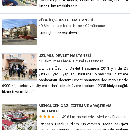
E-80 karayolu üzerinde, Erzincan ilimize 98, Erzurum
iline 90 km uzaklıktadır...
KÖSE İLÇE DEVLET HASTANESI
40.6 km. mesafede ·
Köse / Gümüşhane
Gümüşhane Köse ilçesi
ÜZÜMLÜ DEVLET HASTANESI
41.8 km. mesafede ·
Üzümlü / Erzincan
Erzincan Üzümlü Devlet Hastanesi 2011 yılında 25
yataklı yeni yapılan hastane binasında hizmete
başlamıştır. İlçemiz Devlet hastanesi ilçe merkezinde
6900 kişi belde ve köylerde dahil olmak üzere toplam 12995 kişiye sağlık
hizmeti vermektedir...
MENGÜCEK GAZI EĞITIM VE ARAŞTIRMA
HASTANESI
★★★★☆
· 49.6 km. mesafede ·
Merkez / Erzincan
Erzincan Binali Yıldırım Üniversitesi Mengücekgazi
Eğitim ve Araştırma Hastanesi 2011 yılında açılmış