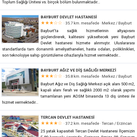
Toplum Sağlığı Ünitesi vs. birçok bölüm bulunmaktadır...
BAYBURT DEVLET HASTANESI
★★★☆☆
· 35.7 km. mesafede ·
Merkez / Bayburt
Bayburt’ta sağlık hizmetlerinin altyapısını
güçlendirerek, kalitesini yükseltecek yeni Bayburt
Devlet hastanesi hizmete alınmıştır. Uluslararası
standartlarda tam donanımlı ameliyathaneleri, hasta odaları, poliklinikleri,
son teknolojiye sahip görüntüleme cihazlarıyla hizmet vermektedir...
BAYBURT AĞIZ VE DIŞ SAĞLIĞI MERKEZI
★★★☆☆
· 35.8 km. mesafede ·
Merkez / Bayburt
Bayburt Ağız ve Diş Sağlığı Merkezi açık alanı 500 m2,
kapalı alanı ferah ve sağlıklı 2000 m2 olarak yapımı
tamamlanan yeni ADSM binasında 13 diş ünitesi ile
hizmet vermektedir...
TERCAN DEVLET HASTANESI
★★★★☆
· 37.2 km. mesafede ·
Tercan / Erzincan
25 yatak kapasiteli Tercan Devlet Hastanesi İlçemizin