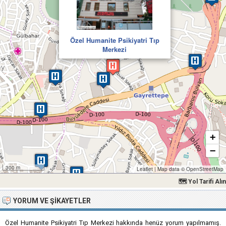
Özel Humanite Psikiyatri Tıp
Merkezi
+
−
300 m
Leaflet
|
Map data ©
OpenStreetMap
🗺 Yol Tarifi Alın
YORUM VE ŞIKAYETLER
Özel Humanite Psikiyatri Tıp Merkezi hakkında henüz yorum yapılmamış.