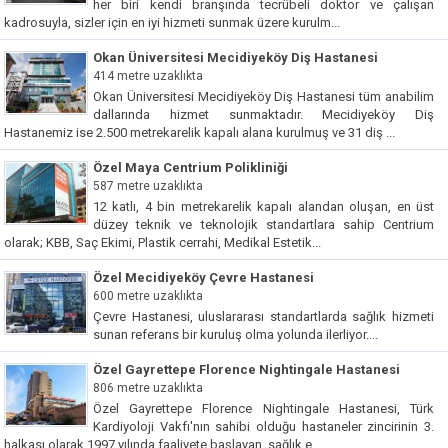
her biri kendi branşında tecrübeli doktor ve çalışan
kadrosuyla, sizler için en iyi hizmeti sunmak üzere kurulm...
Okan Üniversitesi Mecidiyeköy Diş Hastanesi
414 metre uzaklıkta
Okan Üniversitesi Mecidiyeköy Diş Hastanesi tüm anabilim
dallarında hizmet sunmaktadır. Mecidiyeköy Diş
Hastanemiz ise 2.500 metrekarelik kapalı alana kurulmuş ve 31 diş ...
Özel Maya Centrium Polikliniği
587 metre uzaklıkta
12 katlı, 4 bin metrekarelik kapalı alandan oluşan, en üst
düzey teknik ve teknolojik standartlara sahip Centrium
olarak; KBB, Saç Ekimi, Plastik cerrahi, Medikal Estetik...
Özel Mecidiyeköy Çevre Hastanesi
600 metre uzaklıkta
Çevre Hastanesi, uluslararası standartlarda sağlık hizmeti
sunan referans bir kuruluş olma yolunda ilerliyor....
Özel Gayrettepe Florence Nightingale Hastanesi
806 metre uzaklıkta
Özel Gayrettepe Florence Nightingale Hastanesi, Türk
Kardiyoloji Vakfı'nın sahibi olduğu hastaneler zincirinin 3.
halkası olarak 1997 yılında faaliyete başlayan, sağlık e...