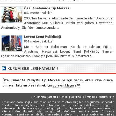
Özel Anatomica Tıp Merkezi
847 metre uzaklıkta
2005'ten bu yana Altunizade'de hizmette olan Bosphorus
Anatomica KBB & Plastik Cerrahi, yeni şubesi Gayrettepe
Anatomica'yı, Şişli'de hizmete sundu....
Levent Semt Polikliniği
861 metre uzaklıkta
Metin Sabancı Baltalimanı Kemik Hastalıkları Eğitim
Araştırma Hastanesi Levent Semt Polikliniği, Sarıyer
ilçesinde birçok farklı branşta poliklinik hizmeti sunmaktadır....
KURUM BILGILERI HATALI MI?
Özel Humanite Psikiyatri Tıp Merkezi ile ilgili yanlış, eksik veya güncel
olmayan bilgileri bize iletmek için
buraya tıklayınız ✉
●
Kullanım Şartları
●
Gizlilik Politikası
●
İletişim
●
Kurum Ekle
Trhastane.com sağlık kurumları adres ve telefon bilgileri sorgulama servisidir.
Sitede bulunan bilgileri güncel tutmak adına azami çaba sarfetmemize rağmen
sehven yapılan hatalar veya güncelliğini yitirmiş bilgiler olabilir. Trhastane.com bu
sitedeki tüm bilgilerin doğru ve güncel olduğunu garanti edemez. Bu sayfa
kurumun resmi sayfası değildir ve sadece telefon numarası, web sitesi, adres