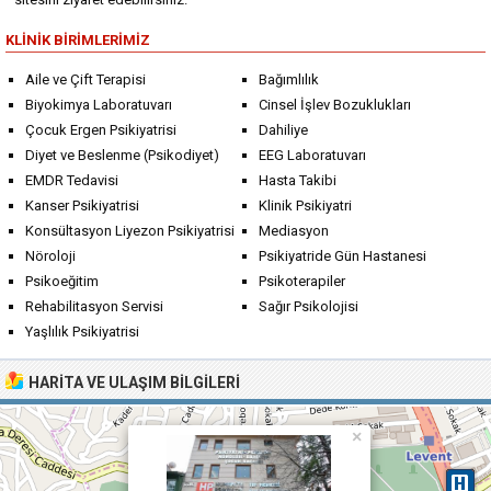
KLINIK BIRIMLERIMIZ
Aile ve Çift Terapisi
Bağımlılık
Biyokimya Laboratuvarı
Cinsel İşlev Bozuklukları
Çocuk Ergen Psikiyatrisi
Dahiliye
Diyet ve Beslenme (Psikodiyet)
EEG Laboratuvarı
EMDR Tedavisi
Hasta Takibi
Kanser Psikiyatrisi
Klinik Psikiyatri
Konsültasyon Liyezon Psikiyatrisi
Mediasyon
Nöroloji
Psikiyatride Gün Hastanesi
Psikoeğitim
Psikoterapiler
Rehabilitasyon Servisi
Sağır Psikolojisi
Yaşlılık Psikiyatrisi
HARITA VE ULAŞIM BILGILERI
×