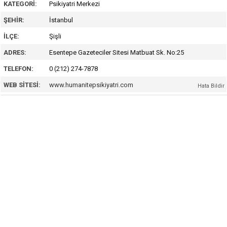
KATEGORI:
Psikiyatri Merkezi
ŞEHIR:
İstanbul
İLÇE:
Şişli
ADRES:
Esentepe Gazeteciler Sitesi Matbuat Sk. No:25
TELEFON:
0 (212) 274-7878
WEB SITESI:
www.humanitepsikiyatri.com
Hata Bildir