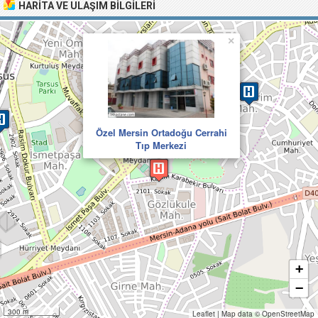
HARITA VE ULAŞIM BILGILERI
×
Özel Mersin Ortadoğu Cerrahi
Tıp Merkezi
+
−
300 m
Leaflet
|
Map data ©
OpenStreetMap