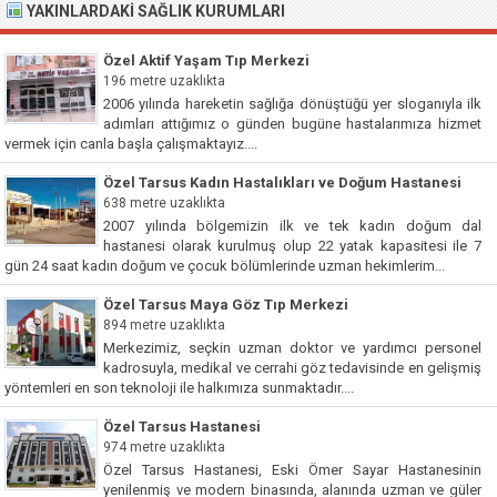
YAKINLARDAKI SAĞLIK KURUMLARI
Özel Aktif Yaşam Tıp Merkezi
196 metre uzaklıkta
2006 yılında hareketin sağlığa dönüştüğü yer sloganıyla ilk
adımları attığımız o günden bugüne hastalarımıza hizmet
vermek için canla başla çalışmaktayız....
Özel Tarsus Kadın Hastalıkları ve Doğum Hastanesi
638 metre uzaklıkta
2007 yılında bölgemizin ilk ve tek kadın doğum dal
hastanesi olarak kurulmuş olup 22 yatak kapasitesi ile 7
gün 24 saat kadın doğum ve çocuk bölümlerinde uzman hekimlerim...
Özel Tarsus Maya Göz Tıp Merkezi
894 metre uzaklıkta
Merkezimiz, seçkin uzman doktor ve yardımcı personel
kadrosuyla, medikal ve cerrahi göz tedavisinde en gelişmiş
yöntemleri en son teknoloji ile halkımıza sunmaktadır....
Özel Tarsus Hastanesi
974 metre uzaklıkta
Özel Tarsus Hastanesi, Eski Ömer Sayar Hastanesinin
yenilenmiş ve modern binasında, alanında uzman ve güler