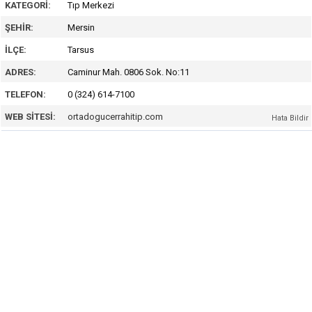
KATEGORI:
Tıp Merkezi
ŞEHIR:
Mersin
İLÇE:
Tarsus
ADRES:
Caminur Mah. 0806 Sok. No:11
TELEFON:
0 (324) 614-7100
WEB SITESI:
ortadogucerrahitip.com
Hata Bildir