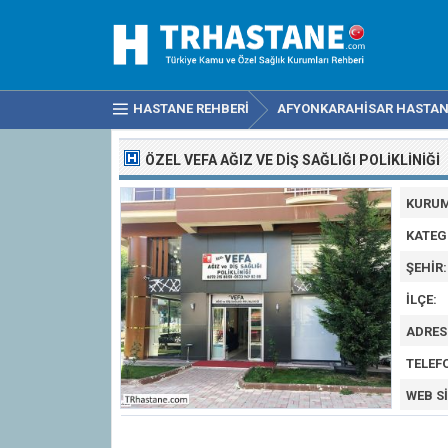
HASTANE REHBERI
AFYONKARAHISAR HASTAN
ÖZEL VEFA AĞIZ VE DIŞ SAĞLIĞI POLIKLINIĞI
KURUM
KATEG
ŞEHIR:
İLÇE:
ADRES
TELEF
WEB SI