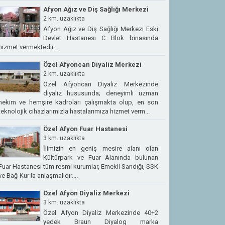
Afyon Ağız ve Diş Sağlığı Merkezi
2 km. uzaklıkta
Afyon Ağız ve Diş Sağlığı Merkezi Eski
Devlet Hastanesi C Blok binasında
hizmet vermektedir....
Özel Afyoncan Diyaliz Merkezi
2 km. uzaklıkta
Özel Afyoncan Diyaliz Merkezinde
diyaliz hususunda; deneyimli uzman
hekim ve hemşire kadroları çalışmakta olup, en son
teknolojik cihazlarımızla hastalarımıza hizmet verm...
Özel Afyon Fuar Hastanesi
3 km. uzaklıkta
İlimizin en geniş mesire alanı olan
Kültürpark ve Fuar Alanında bulunan
Fuar Hastanesi tüm resmi kurumlar, Emekli Sandığı, SSK
ve Bağ-Kur la anlaşmalıdır....
Özel Afyon Diyaliz Merkezi
3 km. uzaklıkta
Özel Afyon Diyaliz Merkezinde 40+2
yedek Braun Diyalog marka