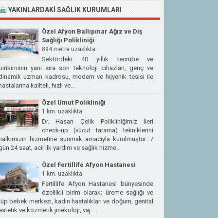
YAKINLARDAKI SAĞLIK KURUMLARI
Özel Afyon Ballıpınar Ağız ve Diş
Sağlığı Polikliniği
894 metre uzaklıkta
Sektördeki 40 yıllık tecrübe ve
birikiminin yanı sıra son teknoloji cihazları, genç ve
dinamik uzman kadrosu, modern ve hijyenik tesisi ile
hastalarına kaliteli, hızlı ve...
Özel Umut Polikliniği
1 km. uzaklıkta
Dr. Hasan Çelik Polikliniğimiz ileri
check-up (vücut tarama) tekniklerini
halkımızın hizmetine sunmak amacıyla kurulmuştur. 7
gün 24 saat, acil ilk yardım ve sağlık hizme...
Özel Fertillife Afyon Hastanesi
1 km. uzaklıkta
Fertillife Afyon Hastanesi bünyesinde
özellikli birim olarak; üreme sağlığı ve
tüp bebek merkezi, kadın hastalıkları ve doğum, genital
estetik ve kozmetik jinekoloji, vaj...