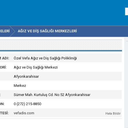
ELERI
AĞIZ VE DIŞ SAĞLIĞI MERKEZLERI
 ADI:
Özel Vefa Ağız ve Diş Sağlığı Polikliniği
ORI:
Ağız ve Diş Sağlığı Merkezi
Afyonkarahisar
Merkez
:
Sümer Mah. Kurtuluş Cd. No:52 Afyonkarahisar
ON:
0 (272) 215-8850
TESI:
vefadis.com
Hata Bildir