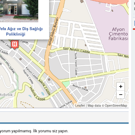
efa Ağız ve Diş Sağlığı
Polikliniği
+
−
Leaflet
|
Map data ©
OpenStreetMap
 yorum yapılmamış. İlk yorumu siz yapın.