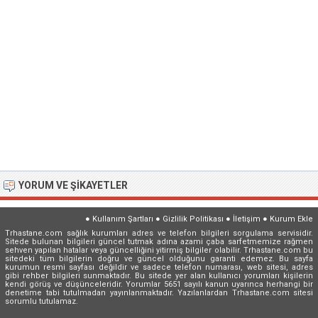
YORUM VE ŞIKAYETLER
●
Kullanım Şartları
●
Gizlilik Politikası
●
İletişim
●
Kurum Ekle
Trhastane.com sağlık kurumları adres ve telefon bilgileri sorgulama servisidir.
Sitede bulunan bilgileri güncel tutmak adına azami çaba sarfetmemize rağmen
sehven yapılan hatalar veya güncelliğini yitirmiş bilgiler olabilir. Trhastane.com bu
sitedeki tüm bilgilerin doğru ve güncel olduğunu garanti edemez. Bu sayfa
kurumun resmi sayfası değildir ve sadece telefon numarası, web sitesi, adres
gibi rehber bilgileri sunmaktadır. Bu sitede yer alan kullanıcı yorumları kişilerin
kendi görüş ve düşünceleridir. Yorumlar 5651 sayılı kanun uyarınca herhangi bir
denetime tabi tutulmadan yayınlanmaktadır. Yazılanlardan Trhastane.com sitesi
sorumlu tutulamaz.