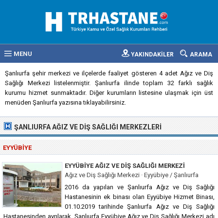
MENU
YAKINDAKİLER
ARAMA
Şanlıurfa şehir merkezi ve ilçelerde faaliyet gösteren 4 adet Ağız ve Diş
Sağlığı Merkezi listelenmiştir. Şanlıurfa ilinde toplam 32 farklı sağlık
kurumu hizmet sunmaktadır. Diğer kurumların listesine ulaşmak için üst
menüden Şanlıurfa yazısına tıklayabilirsiniz.
ŞANLIURFA AĞIZ VE DIŞ SAĞLIĞI MERKEZLERI
EYYÜBIYE
EYYÜBIYE AĞIZ VE DIŞ SAĞLIĞI MERKEZI
Ağız ve Diş Sağlığı Merkezi · Eyyübiye / Şanlıurfa
2016 da yapılan ve Şanlıurfa Ağız ve Diş Sağlığı
Hastanesinin ek binası olan Eyyübiye Hizmet Binası,
01.10.2019 tarihinde Şanlıurfa Ağız ve Diş Sağlığı
Hastanesinden ayrılarak, Şanlıurfa Eyyübiye Ağız ve Diş Sağlığı Merkezi adı