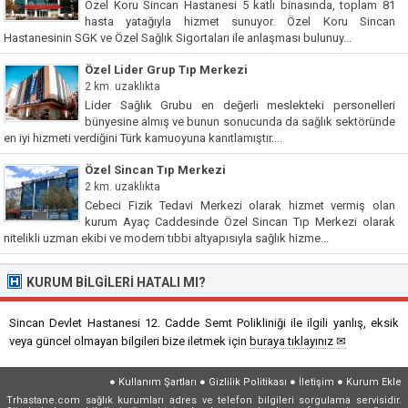
Özel Koru Sincan Hastanesi 5 katlı binasında, toplam 81
hasta yatağıyla hizmet sunuyor. Özel Koru Sincan
Hastanesinin SGK ve Özel Sağlık Sigortaları ile anlaşması bulunuy...
Özel Lider Grup Tıp Merkezi
2 km. uzaklıkta
Lider Sağlık Grubu en değerli meslekteki personelleri
bünyesine almış ve bunun sonucunda da sağlık sektöründe
en iyi hizmeti verdiğini Türk kamuoyuna kanıtlamıştır....
Özel Sincan Tıp Merkezi
2 km. uzaklıkta
Cebeci Fizik Tedavi Merkezi olarak hizmet vermiş olan
kurum Ayaç Caddesinde Özel Sincan Tıp Merkezi olarak
nitelikli uzman ekibi ve modern tıbbi altyapısıyla sağlık hizme...
KURUM BILGILERI HATALI MI?
Sincan Devlet Hastanesi 12. Cadde Semt Polikliniği ile ilgili yanlış, eksik
veya güncel olmayan bilgileri bize iletmek için
buraya tıklayınız ✉
●
Kullanım Şartları
●
Gizlilik Politikası
●
İletişim
●
Kurum Ekle
Trhastane.com sağlık kurumları adres ve telefon bilgileri sorgulama servisidir.