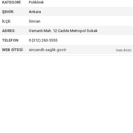
KATEGORI:
Poliklinik
ŞEHIR:
Ankara
İLÇE:
Sincan
ADRES:
Osmanlı Mah. 12.Cadde Metropol Sokak
TELEFON:
0 (312) 263-5555
WEB SITESI:
sincandh.saglik.gov.tr
Hata Bildir