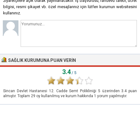
ziyaretçilere açık olarak yayınlanacaktır. İş başvurusu, randevu talebi, ücret
bilgisi, resmi şikayet vb. özel mesajlarınız için lütfen kurumun websitesini
kullanınız.
SAĞLIK KURUMUNA PUAN VERIN
3.4
/ 5
Sincan Devlet Hastanesi 12. Cadde Semt Polikliniği
5
üzerinden
3.4
puan
almıştır. Toplam
29
oy kullanılmış ve kurum hakkında
1
yorum yapılmıştır.