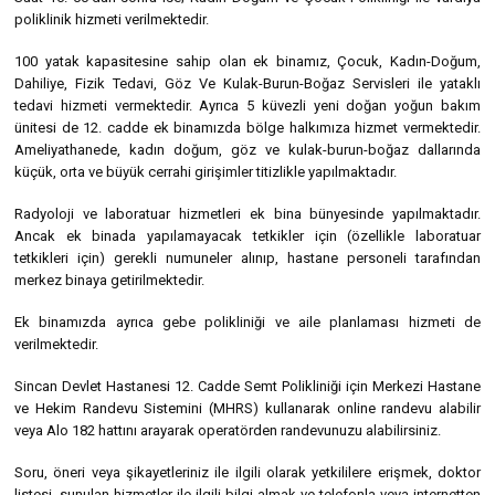
poliklinik hizmeti verilmektedir.
100 yatak kapasitesine sahip olan ek binamız, Çocuk, Kadın-Doğum,
Dahiliye, Fizik Tedavi, Göz Ve Kulak-Burun-Boğaz Servisleri ile yataklı
tedavi hizmeti vermektedir. Ayrıca 5 küvezli yeni doğan yoğun bakım
ünitesi de 12. cadde ek binamızda bölge halkımıza hizmet vermektedir.
Ameliyathanede, kadın doğum, göz ve kulak-burun-boğaz dallarında
küçük, orta ve büyük cerrahi girişimler titizlikle yapılmaktadır.
Radyoloji ve laboratuar hizmetleri ek bina bünyesinde yapılmaktadır.
Ancak ek binada yapılamayacak tetkikler için (özellikle laboratuar
tetkikleri için) gerekli numuneler alınıp, hastane personeli tarafından
merkez binaya getirilmektedir.
Ek binamızda ayrıca gebe polikliniği ve aile planlaması hizmeti de
verilmektedir.
Sincan Devlet Hastanesi 12. Cadde Semt Polikliniği için Merkezi Hastane
ve Hekim Randevu Sistemini (MHRS) kullanarak online randevu alabilir
veya Alo 182 hattını arayarak operatörden randevunuzu alabilirsiniz.
Soru, öneri veya şikayetleriniz ile ilgili olarak yetkililere erişmek, doktor
listesi, sunulan hizmetler ile ilgili bilgi almak ve telefonla veya internetten