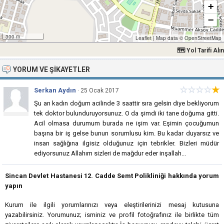
+
−
300 m
Leaflet
|
Map data ©
OpenStreetMap
🗺 Yol Tarifi Alın
YORUM VE ŞIKAYETLER
☆
☆
☆
☆
★
Serkan Aydın
· 25 Ocak 2017
Şu an kadın doğum acilinde 3 saattir sıra gelsin diye bekliyorum
tek doktor bulunduruyorsunuz. O da şimdi iki tane doğuma gitti.
Acil olmasa durumum burada ne işim var. Eşimin çocuğumun
başına bir iş gelse bunun sorumlusu kim. Bu kadar duyarsız ve
insan sağlığına ilgisiz olduğunuz için tebrikler. Bizleri müdür
ediyorsunuz Allahım sizleri de mağdur eder inşallah...
Sincan Devlet Hastanesi 12. Cadde Semt Polikliniği hakkında yorum
yapın
Kurum ile ilgili yorumlarınızı veya eleştirilerinizi mesaj kutusuna
yazabilirsiniz. Yorumunuz; isminiz ve profil fotoğrafınız ile birlikte tüm