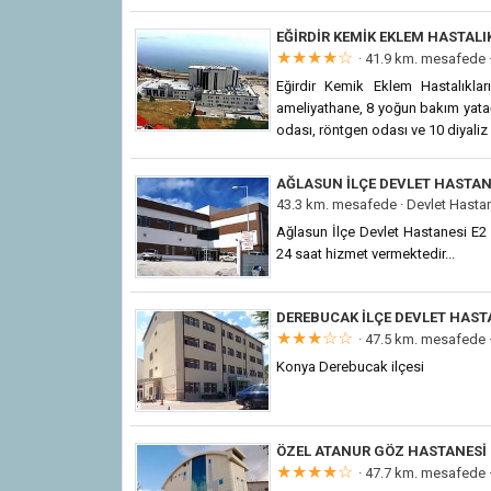
EĞIRDIR KEMIK EKLEM HASTALI
★★★★☆
· 41.9 km. mesafede 
Eğirdir Kemik Eklem Hastalıkla
ameliyathane, 8 yoğun bakım yatağı,
odası, röntgen odası ve 10 diyaliz 
AĞLASUN İLÇE DEVLET HASTAN
43.3 km. mesafede ·
Devlet Hastan
Ağlasun İlçe Devlet Hastanesi E2 
24 saat hizmet vermektedir...
DEREBUCAK İLÇE DEVLET HAST
★★★☆☆
· 47.5 km. mesafede 
Konya Derebucak ilçesi
ÖZEL ATANUR GÖZ HASTANESI
★★★★☆
· 47.7 km. mesafede 