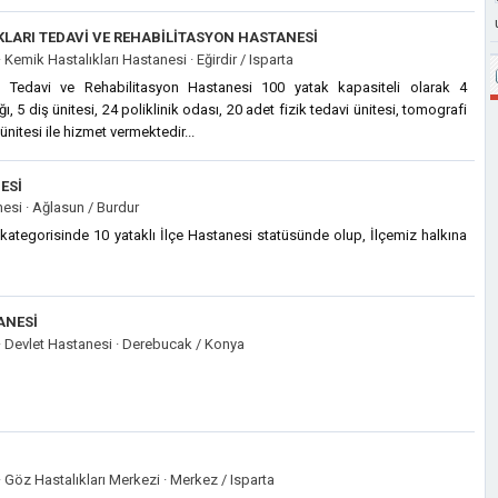
KLARI TEDAVI VE REHABILITASYON HASTANESI
·
Kemik Hastalıkları Hastanesi ·
Eğirdir / Isparta
rı Tedavi ve Rehabilitasyon Hastanesi 100 yatak kapasiteli olarak 4
 5 diş ünitesi, 24 poliklinik odası, 20 adet fizik tedavi ünitesi, tomografi
ünitesi ile hizmet vermektedir...
ESI
esi ·
Ağlasun / Burdur
kategorisinde 10 yataklı İlçe Hastanesi statüsünde olup, İlçemiz halkına
ANESI
·
Devlet Hastanesi ·
Derebucak / Konya
·
Göz Hastalıkları Merkezi ·
Merkez / Isparta