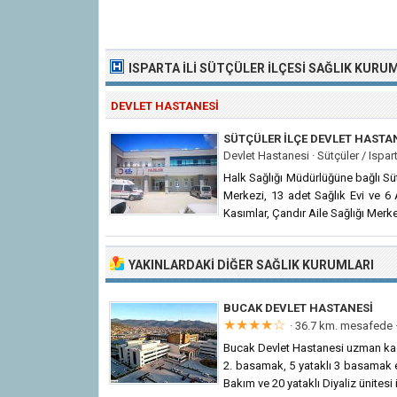
ISPARTA İLI
SÜTÇÜLER İLÇESI SAĞLIK KURU
DEVLET HASTANESI
SÜTÇÜLER İLÇE DEVLET HASTA
Devlet Hastanesi ·
Sütçüler / Ispar
Halk Sağlığı Müdürlüğüne bağlı Süt
Merkezi, 13 adet Sağlık Evi ve 6
Kasımlar, Çandır Aile Sağlığı Merk
YAKINLARDAKI DIĞER SAĞLIK KURUMLARI
BUCAK DEVLET HASTANESI
★★★★☆
· 36.7 km. mesafede 
Bucak Devlet Hastanesi uzman kadro
2. basamak, 5 yataklı 3 basamak 
Bakım ve 20 yataklı Diyaliz ünitesi 