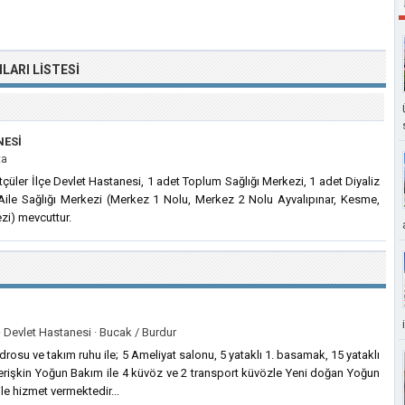
MLARI
LISTESI
NESI
ta
çüler İlçe Devlet Hastanesi, 1 adet Toplum Sağlığı Merkezi, 1 adet Diyaliz
 Aile Sağlığı Merkezi (Merkez 1 Nolu, Merkez 2 Nolu Ayvalıpınar, Kesme,
ezi) mevcuttur.
·
Devlet Hastanesi ·
Bucak / Burdur
su ve takım ruhu ile; 5 Ameliyat salonu, 5 yataklı 1. basamak, 15 yataklı
erişkin Yoğun Bakım ile 4 küvöz ve 2 transport küvözle Yeni doğan Yoğun
ile hizmet vermektedir...