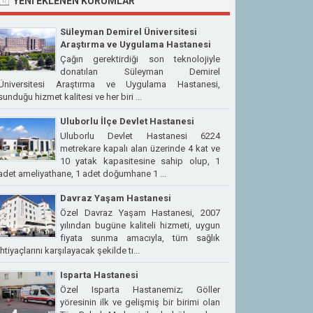
YENI EKLENEN KURUMLAR
Süleyman Demirel Üniversitesi
Araştırma ve Uygulama Hastanesi
Çağın gerektirdiği son teknolojiyle
donatılan Süleyman Demirel
Üniversitesi Araştırma ve Uygulama Hastanesi,
sunduğu hizmet kalitesi ve her biri ...
Uluborlu İlçe Devlet Hastanesi
Uluborlu Devlet Hastanesi 6224
metrekare kapalı alan üzerinde 4 kat ve
10 yatak kapasitesine sahip olup, 1
adet ameliyathane, 1 adet doğumhane 1 ...
Davraz Yaşam Hastanesi
Özel Davraz Yaşam Hastanesi, 2007
yılından bugüne kaliteli hizmeti, uygun
fiyata sunma amacıyla, tüm sağlık
ihtiyaçlarını karşılayacak şekilde tı...
Isparta Hastanesi
Özel Isparta Hastanemiz; Göller
yöresinin ilk ve gelişmiş bir birimi olan