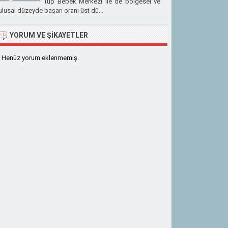
Tüp Bebek Merkezi ile de bölgesel ve
ulusal düzeyde başarı oranı üst dü...
YORUM VE ŞIKAYETLER
Henüz yorum eklenmemiş.