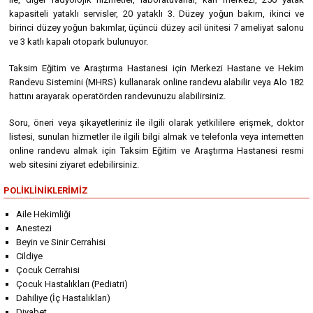
kapasiteli yataklı servisler, 20 yataklı 3. Düzey yoğun bakım, ikinci ve
birinci düzey yoğun bakımlar, üçüncü düzey acil ünitesi 7 ameliyat salonu
ve 3 katlı kapalı otopark bulunuyor.
Taksim Eğitim ve Araştırma Hastanesi için Merkezi Hastane ve Hekim
Randevu Sistemini (MHRS) kullanarak online randevu alabilir veya Alo 182
hattını arayarak operatörden randevunuzu alabilirsiniz.
Soru, öneri veya şikayetleriniz ile ilgili olarak yetkililere erişmek, doktor
listesi, sunulan hizmetler ile ilgili bilgi almak ve telefonla veya internetten
online randevu almak için Taksim Eğitim ve Araştırma Hastanesi resmi
web sitesini ziyaret edebilirsiniz.
POLIKLINIKLERIMIZ
Aile Hekimliği
Anestezi
Beyin ve Sinir Cerrahisi
Cildiye
Çocuk Cerrahisi
Çocuk Hastalıkları (Pediatri)
Dahiliye (İç Hastalıkları)
Diyabet