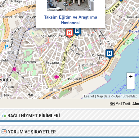
Taksim Eğitim ve Araştırma
Hastanesi
+
−
300 m
Leaflet
|
Map data ©
OpenStreetMap
🗺 Yol Tarifi Alın
BAĞLI HIZMET BIRIMLERI
YORUM VE ŞIKAYETLER