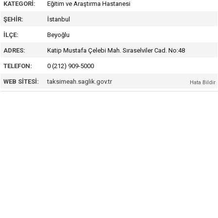
KATEGORI:
Eğitim ve Araştırma Hastanesi
ŞEHIR:
İstanbul
İLÇE:
Beyoğlu
ADRES:
Katip Mustafa Çelebi Mah. Sıraselviler Cad. No:48
TELEFON:
0 (212) 909-5000
WEB SITESI:
taksimeah.saglik.gov.tr
Hata Bildir