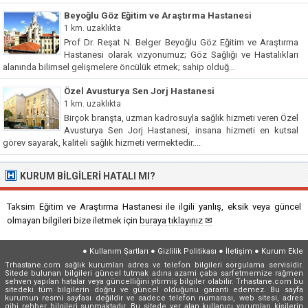
Beyoğlu Göz Eğitim ve Araştırma Hastanesi
1 km. uzaklıkta
Prof Dr. Reşat N. Belger Beyoğlu Göz Eğitim ve Araştırma
Hastanesi olarak vizyonumuz; Göz Sağlığı ve Hastalıkları
alanında bilimsel gelişmelere öncülük etmek; sahip olduğ...
Özel Avusturya Sen Jorj Hastanesi
1 km. uzaklıkta
Birçok branşta, uzman kadrosuyla sağlık hizmeti veren Özel
Avusturya Sen Jorj Hastanesi, insana hizmeti en kutsal
görev sayarak, kaliteli sağlık hizmeti vermektedir....
KURUM BILGILERI HATALI MI?
Taksim Eğitim ve Araştırma Hastanesi ile ilgili yanlış, eksik veya güncel
olmayan bilgileri bize iletmek için
buraya tıklayınız ✉
●
Kullanım Şartları
●
Gizlilik Politikası
●
İletişim
●
Kurum Ekle
Trhastane.com sağlık kurumları adres ve telefon bilgileri sorgulama servisidir.
Sitede bulunan bilgileri güncel tutmak adına azami çaba sarfetmemize rağmen
sehven yapılan hatalar veya güncelliğini yitirmiş bilgiler olabilir. Trhastane.com bu
sitedeki tüm bilgilerin doğru ve güncel olduğunu garanti edemez. Bu sayfa
kurumun resmi sayfası değildir ve sadece telefon numarası, web sitesi, adres
gibi rehber bilgileri sunmaktadır. Bu sitede yer alan kullanıcı yorumları kişilerin