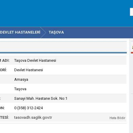
DEVLET HASTANELERI
TAŞOVA
 ADI:
Taşova Devlet Hastanesi
ORI:
Devlet Hastanesi
Amasya
Taşova
:
Sanayi Mah. Hastane Sok. No:1
ON:
0 (358) 312-2424
TESI:
tasovadh.saglik.gov.tr
Hata Bildir