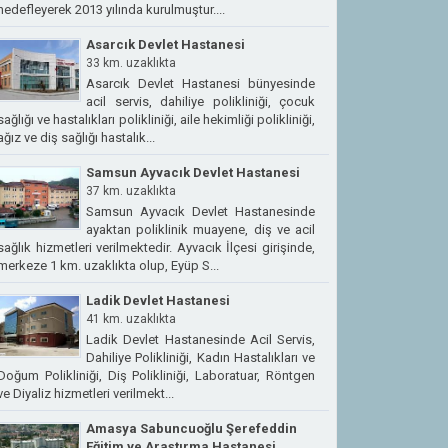
hedefleyerek 2013 yılında kurulmuştur....
Asarcık Devlet Hastanesi
33 km. uzaklıkta
Asarcık Devlet Hastanesi bünyesinde
acil servis, dahiliye polikliniği, çocuk
sağlığı ve hastalıkları polikliniği, aile hekimliği polikliniği,
ağız ve diş sağlığı hastalık...
Samsun Ayvacık Devlet Hastanesi
37 km. uzaklıkta
Samsun Ayvacık Devlet Hastanesinde
ayaktan poliklinik muayene, diş ve acil
sağlık hizmetleri verilmektedir. Ayvacık İlçesi girişinde,
merkeze 1 km. uzaklıkta olup, Eyüp S...
Ladik Devlet Hastanesi
41 km. uzaklıkta
Ladik Devlet Hastanesinde Acil Servis,
Dahiliye Polikliniği, Kadın Hastalıkları ve
Doğum Polikliniği, Diş Polikliniği, Laboratuar, Röntgen
ve Diyaliz hizmetleri verilmekt...
Amasya Sabuncuoğlu Şerefeddin
Eğitim ve Araştırma Hastanesi