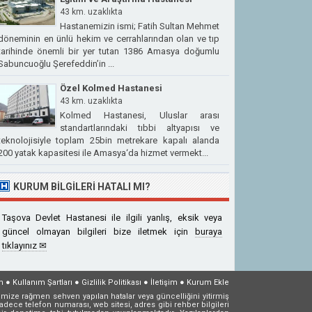
43 km. uzaklıkta
Hastanemizin ismi; Fatih Sultan Mehmet
döneminin en ünlü hekim ve cerrahlarından olan ve tıp
tarihinde önemli bir yer tutan 1386 Amasya doğumlu
Sabuncuoğlu Şerefeddin’in ...
Özel Kolmed Hastanesi
43 km. uzaklıkta
Kolmed Hastanesi, Uluslar arası
standartlarındaki tıbbi altyapısı ve
teknolojisiyle toplam 25bin metrekare kapalı alanda
200 yatak kapasitesi ile Amasya‘da hizmet vermekt...
KURUM BILGILERI HATALI MI?
Taşova Devlet Hastanesi ile ilgili yanlış, eksik veya
güncel olmayan bilgileri bize iletmek için
buraya
tıklayınız ✉
m
●
Kullanım Şartları
●
Gizlilik Politikası
●
İletişim
●
Kurum Ekle
mize rağmen sehven yapılan hatalar veya güncelliğini yitirmiş
dece telefon numarası, web sitesi, adres gibi rehber bilgileri