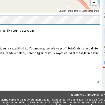
−
Leaflet
|
Map data ©
OpenStreetMap
ış. İlk yorumu siz yapın.
kutusuna yazabilirsiniz. Yorumunuz; isminiz ve profil fotoğrafınız ile birlikte
su, randevu talebi, ücret bilgisi, resmi şikayet vb. özel mesajlarınız için
© 2012-2026 TRhastane.co
rgulama servisidir. Sitede bulunan bilgileri güncel tutmak adına azami çaba sarfetme
oğru ve güncel olduğunu garanti edemez. Bu sayfa kurumun resmi sayfası değildir ve sa