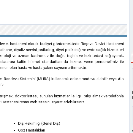
evlet hastanesi olarak faaliyet göstermektedir. Taşova Devlet Hastanesi
yathane, diyaliz servisi, psikolog, diyet polikliniği ve evde sağlık hizmetleri
knoloji ve uzman kadromuz ile doğru teşhis ve hızlı tedavi sağlayarak;
slararası kalite hizmet standartlarında hizmet veren personelimiz ile
n olan hasta ve hasta yakını sayısını arttırmaktır.
m Randevu Sistemini (MHRS) kullanarak online randevu alabilir veya Alo
iz.
e erişmek, doktor listesi, sunulan hizmetler ile ilgili bilgi almak ve telefonla
 Hastanesi resmi web sitesini ziyaret edebilirsiniz.
Diş Hekimliği (Genel Diş)
Göz Hastalıkları