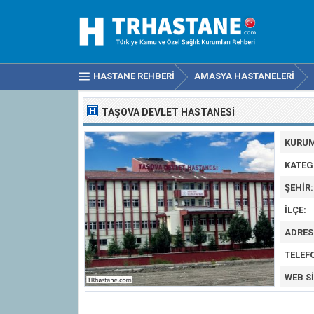
HASTANE REHBERI
AMASYA HASTANELERI
TAŞOVA DEVLET HASTANESI
KURUM
KATEG
ŞEHIR:
İLÇE:
ADRES
TELEF
WEB SI