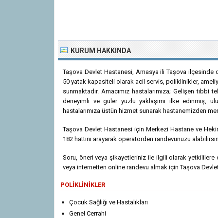
KURUM HAKKINDA
Taşova Devlet Hastanesi, Amasya ili Taşova ilçesinde d
50 yatak kapasiteli olarak acil servis, poliklinikler, ameli
sunmaktadır. Amacımız hastalarımıza; Gelişen tıbbi te
deneyimli ve güler yüzlü yaklaşımı ilke edinmiş, ulu
hastalarımıza üstün hizmet sunarak hastanemizden memnu
Taşova Devlet Hastanesi için Merkezi Hastane ve Heki
182 hattını arayarak operatörden randevunuzu alabilirsin
Soru, öneri veya şikayetleriniz ile ilgili olarak yetkililer
veya internetten online randevu almak için Taşova Devlet
POLIKLINIKLER
Çocuk Sağlığı ve Hastalıkları
Genel Cerrahi