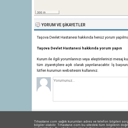
300 m
YORUM VE ŞIKAYETLER
Taşova Devlet Hastanesi hakkında henüz yorum yapılmam
Taşova Devlet Hastanesi hakkında yorum yapın
Kurum ile ilgili yorumlarınızı veya eleştirilerinizi mesaj 
tüm ziyaretçilere açık olarak yayınlanacaktır. İş başvuru
lütfen kurumun websitesini kullanınız.
Trhastane.com sağlık kurumları adres ve telefon bilgileri so
bilgiler olabilir. Trhastane.com bu sitedeki tüm bilgilerin d