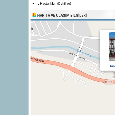
İç Hastalıkları (Dahiliye)
HARITA VE ULAŞIM BILGILERI
Taş