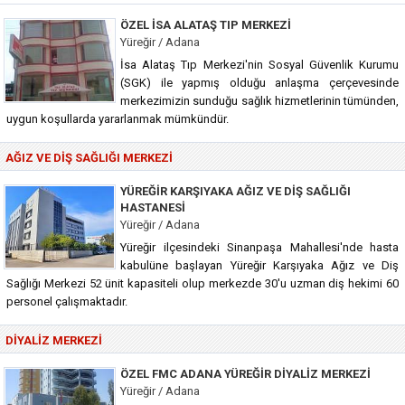
ÖZEL İSA ALATAŞ TIP MERKEZI
Yüreğir / Adana
İsa Alataş Tıp Merkezi'nin Sosyal Güvenlik Kurumu
(SGK) ile yapmış olduğu anlaşma çerçevesinde
merkezimizin sunduğu sağlık hizmetlerinin tümünden,
uygun koşullarda yararlanmak mümkündür.
AĞIZ VE DIŞ SAĞLIĞI MERKEZI
YÜREĞIR KARŞIYAKA AĞIZ VE DIŞ SAĞLIĞI
HASTANESI
Yüreğir / Adana
Yüreğir ilçesindeki Sinanpaşa Mahallesi'nde hasta
kabulüne başlayan Yüreğir Karşıyaka Ağız ve Diş
Sağlığı Merkezi 52 ünit kapasiteli olup merkezde 30'u uzman diş hekimi 60
personel çalışmaktadır.
DIYALIZ MERKEZI
ÖZEL FMC ADANA YÜREĞIR DIYALIZ MERKEZI
Yüreğir / Adana