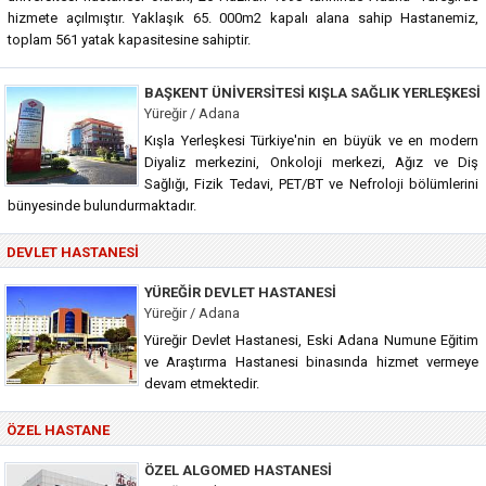
hizmete açılmıştır. Yaklaşık 65. 000m2 kapalı alana sahip Hastanemiz,
toplam 561 yatak kapasitesine sahiptir.
BAŞKENT ÜNIVERSITESI KIŞLA SAĞLIK YERLEŞKESI
Yüreğir / Adana
Kışla Yerleşkesi Türkiye'nin en büyük ve en modern
Diyaliz merkezini, Onkoloji merkezi, Ağız ve Diş
Sağlığı, Fizik Tedavi, PET/BT ve Nefroloji bölümlerini
bünyesinde bulundurmaktadır.
DEVLET HASTANESI
YÜREĞIR DEVLET HASTANESI
Yüreğir / Adana
Yüreğir Devlet Hastanesi, Eski Adana Numune Eğitim
ve Araştırma Hastanesi binasında hizmet vermeye
devam etmektedir.
ÖZEL HASTANE
ÖZEL ALGOMED HASTANESI