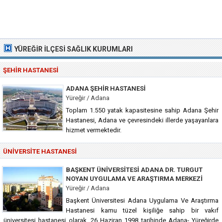
YÜREĞIR İLÇESI SAĞLIK KURUMLARI
ŞEHIR HASTANESI
ADANA ŞEHIR HASTANESI
Yüreğir / Adana
Toplam 1.550 yatak kapasitesine sahip Adana Şehir
Hastanesi, Adana ve çevresindeki illerde yaşayanlara
hizmet vermektedir.
ÜNIVERSITE HASTANESI
BAŞKENT ÜNIVERSITESI ADANA DR. TURGUT
NOYAN UYGULAMA VE ARAŞTIRMA MERKEZI
Yüreğir / Adana
Başkent Üniversitesi Adana Uygulama Ve Araştırma
Hastanesi kamu tüzel kişiliğe sahip bir vakıf
üniversitesi hastanesi olarak, 26 Haziran 1998 tarihinde Adana- Yüreğirde