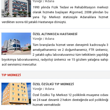
Yüreğir / Adana
1993 yılında Fizik Tedavi ve Rehabilitasyon merkezi
olarak hizmete başlayan Algomed, 2008 yılından bu
yana Tıp Merkezi statüsüyle Adanalılara hizmet
verdikten sonra 60 yataklı Hastaneye dönüştü.
ÖZEL ALTINKOZA HASTANESI
Yüreğir / Adana
Tüm branşlarda hizmet veren deneyimli kadrosuyla 3
ameliyathanemiz ve 2 doğumhanemiz, FTR ünitemiz,
2 yataklı uyku laboratuvarımız tüm tetkiklerin yapıldığı
biyokimya laboratuvarımız, radyoloji ünitemiz ve 15 gözlem yatağına sahip
acil servisimiz mevcuttur.
TIP MERKEZI
ÖZEL ÖZÜLKÜ TIP MERKEZI
Yüreğir / Adana
Özel Özülkü Tıp Merkezi 12 poliklinik-muayene odası
ve 24 saat devamlı 2 hekim desteğinde acil polikliniği
hizmeti vermektedir.