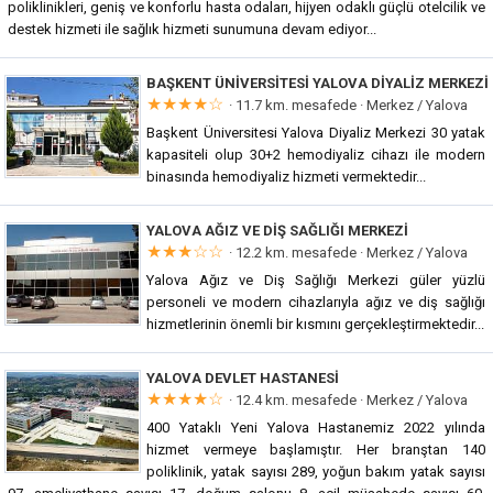
poliklinikleri, geniş ve konforlu hasta odaları, hijyen odaklı güçlü otelcilik ve
destek hizmeti ile sağlık hizmeti sunumuna devam ediyor...
BAŞKENT ÜNIVERSITESI YALOVA DIYALIZ MERKEZI
★★★★☆
· 11.7 km. mesafede ·
Merkez / Yalova
Başkent Üniversitesi Yalova Diyaliz Merkezi 30 yatak
kapasiteli olup 30+2 hemodiyaliz cihazı ile modern
binasında hemodiyaliz hizmeti vermektedir...
YALOVA AĞIZ VE DIŞ SAĞLIĞI MERKEZI
★★★☆☆
· 12.2 km. mesafede ·
Merkez / Yalova
Yalova Ağız ve Diş Sağlığı Merkezi güler yüzlü
personeli ve modern cihazlarıyla ağız ve diş sağlığı
hizmetlerinin önemli bir kısmını gerçekleştirmektedir...
YALOVA DEVLET HASTANESI
★★★★☆
· 12.4 km. mesafede ·
Merkez / Yalova
400 Yataklı Yeni Yalova Hastanemiz 2022 yılında
hizmet vermeye başlamıştır. Her branştan 140
poliklinik, yatak sayısı 289, yoğun bakım yatak sayısı