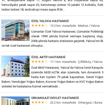
97, ameliyathane sayısı 17, doğum salonu 8, acil müşahede sayısı 60,
hemodiyaliz yatak sayısı 35, kemoterapi ünitesi 10 yataklı 12 koltuklu, fizik
tedavi ünitesi 18, endoskopi masa sayısı 8’dir...
ÖZEL YALOVA HASTANESI
★★★★☆
· 13.2 km. mesafede ·
Merkez / Yalova
Uzmanlar Özel Yalova Hastanesi; Uzmanlar Polikliniği
olarak 1999 yılında hizmet vermeye başlamış olup,
2006 yılında hastane statüsüne geçerek, Yalova'nın ilk
ve tek özel hastanesi olmuştur...
ÖZEL AKTIF HASTANESI
★★★★☆
· 17.1 km. mesafede ·
Çiftlikköy / Yalova
Özel Aktif Hastanesi, Yalova’da Yalova-İzmit Karayolu
üzerinde 6650 m2’lik alan üzerinde, tam donanımlı 5
hasta katı toplam 79 yatak kapasitesi, Genel Yoğun
Bakım, Yenidoğan Yoğun Bakım, Koroner Yoğun Bakım ve KVC Yoğun Bakım
üniteleri ile hastalarına hizmet vermektedir...
ORHANGAZI DEVLET HASTANESI
★★★★☆
· 22.2 km. mesafede ·
Orhangazi / Bursa