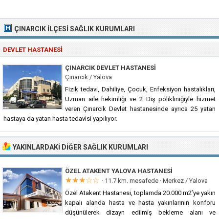
ÇINARCIK İLÇESI SAĞLIK KURUMLARI
DEVLET HASTANESI
ÇINARCIK DEVLET HASTANESI
Çınarcık / Yalova
Fizik tedavi, Dahiliye, Çocuk, Enfeksiyon hastalıkları,
Uzman aile hekimliği ve 2 Diş polikliniğiyle hizmet
veren Çınarcık Devlet hastanesinde ayrıca 25 yatan
hastaya da yatan hasta tedavisi yapılıyor.
YAKINLARDAKI DIĞER SAĞLIK KURUMLARI
ÖZEL ATAKENT YALOVA HASTANESI
★★★☆☆
· 11.7 km. mesafede ·
Merkez / Yalova
Özel Atakent Hastanesi, toplamda 20.000 m2’ye yakın
kapalı alanda hasta ve hasta yakınlarının konforu
düşünülerek dizayn edilmiş bekleme alanı ve