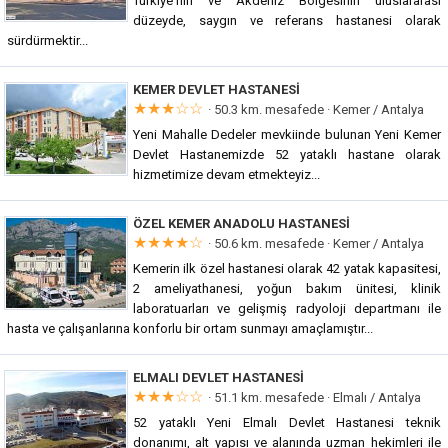
Türkiye'nin ve Akdeniz Bölgesinin uluslararası
düzeyde, saygın ve referans hastanesi olarak
sürdürmektir...
KEMER DEVLET HASTANESI
★★★☆☆
· 50.3 km. mesafede ·
Kemer / Antalya
Yeni Mahalle Dedeler mevkiinde bulunan Yeni Kemer
Devlet Hastanemizde 52 yataklı hastane olarak
hizmetimize devam etmekteyiz...
ÖZEL KEMER ANADOLU HASTANESI
★★★★☆
· 50.6 km. mesafede ·
Kemer / Antalya
Kemerin ilk özel hastanesi olarak 42 yatak kapasitesi,
2 ameliyathanesi, yoğun bakım ünitesi, klinik
laboratuarları ve gelişmiş radyoloji departmanı ile
hasta ve çalışanlarına konforlu bir ortam sunmayı amaçlamıştır...
ELMALI DEVLET HASTANESI
★★★☆☆
· 51.1 km. mesafede ·
Elmalı / Antalya
52 yataklı Yeni Elmalı Devlet Hastanesi teknik
donanımı, alt yapısı ve alanında uzman hekimleri ile