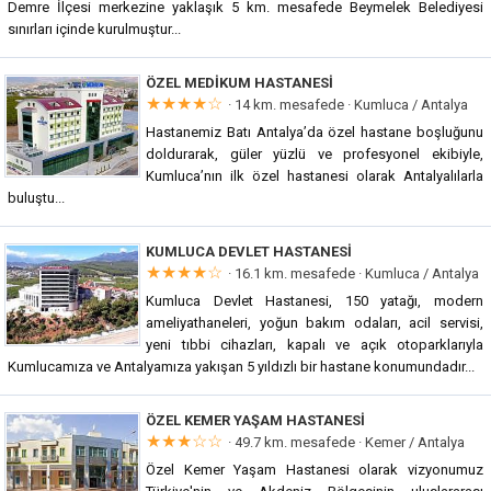
Demre İlçesi merkezine yaklaşık 5 km. mesafede Beymelek Belediyesi
sınırları içinde kurulmuştur...
ÖZEL MEDIKUM HASTANESI
★★★★☆
· 14 km. mesafede ·
Kumluca / Antalya
Hastanemiz Batı Antalya’da özel hastane boşluğunu
doldurarak, güler yüzlü ve profesyonel ekibiyle,
Kumluca’nın ilk özel hastanesi olarak Antalyalılarla
buluştu...
KUMLUCA DEVLET HASTANESI
★★★★☆
· 16.1 km. mesafede ·
Kumluca / Antalya
Kumluca Devlet Hastanesi, 150 yatağı, modern
ameliyathaneleri, yoğun bakım odaları, acil servisi,
yeni tıbbi cihazları, kapalı ve açık otoparklarıyla
Kumlucamıza ve Antalyamıza yakışan 5 yıldızlı bir hastane konumundadır...
ÖZEL KEMER YAŞAM HASTANESI
★★★☆☆
· 49.7 km. mesafede ·
Kemer / Antalya
Özel Kemer Yaşam Hastanesi olarak vizyonumuz