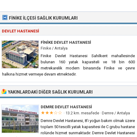
FINIKE İLÇESI SAĞLIK KURUMLARI
DEVLET HASTANESI
FINIKE DEVLET HASTANESI
Finike / Antalya
Finike Devlet Hastanesi Sahilkent mahallesinde
bulunan 160 yatak kapasiteli ve 18 bin 600
metrekarelik modern binasında Finike ve çevre
halkına hizmet vermeye devam etmektedir.
YAKINLARDAKI DIĞER SAĞLIK KURUMLARI
DEMRE DEVLET HASTANESI
★★★☆☆
· 13.2 km. mesafede ·
Demre / Antalya
Demre Devlet Hastanesi, 8’i yoğun bakım olmak üzere
toplam 50 tescilli yatak kapasitesi ile C grubu hastane
rolünde hizmet sunmaktadır. Demre Devlet Hastanesi