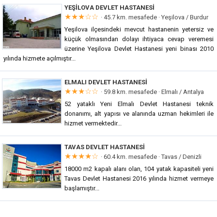
YEŞILOVA DEVLET HASTANESI
★★★☆☆
· 45.7 km. mesafede ·
Yeşilova / Burdur
Yeşilova ilçesindeki mevcut hastanenin yetersiz ve
küçük olmasından dolayı ihtiyaca cevap veremesi
üzerine Yeşilova Devlet Hastanesi yeni binası 2010
yılında hizmete açılmıştır...
ELMALI DEVLET HASTANESI
★★★☆☆
· 59.8 km. mesafede ·
Elmalı / Antalya
52 yataklı Yeni Elmalı Devlet Hastanesi teknik
donanımı, alt yapısı ve alanında uzman hekimleri ile
hizmet vermektedir...
TAVAS DEVLET HASTANESI
★★★★☆
· 60.4 km. mesafede ·
Tavas / Denizli
18000 m2 kapalı alanı olan, 104 yatak kapasiteli yeni
Tavas Devlet Hastanesi 2016 yılında hizmet vermeye
başlamıştır...