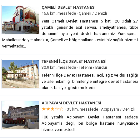
ÇAMELI DEVLET HASTANESI
16.6 km. mesafede ·
Çameli / Denizli
Yeni Çameli Devlet Hastanesi 5 katlı 20 Odalı 27
yataklı içerisinde acil servisi, ameliyathanesi, tıbbi
donanımlarıyla yeni devlet hastanemiz Yunuspınar
Mahallesinde yer almakta, Çameli ve bölge halkına kesintisiz sağlık hizmeti
vermektedir...
TEFENNI İLÇE DEVLET HASTANESI
30.9 km. mesafede ·
Tefenni / Burdur
Tefenni İlçe Devlet Hastanesi, acil, ağız ve diş sağlığı
ve aile hekimliği birimleriyle entegre devlet hastanesi
olarak faaliyet göstermektedir...
ACIPAYAM DEVLET HASTANESI
★★★☆☆
· 35 km. mesafede ·
Acıpayam / Denizli
100 yataklı Acıpayam Devlet Hastanesi sadece
Acıpayam'a değil, bir bölge hastane hüviyetinde
hizmet vermektedir...