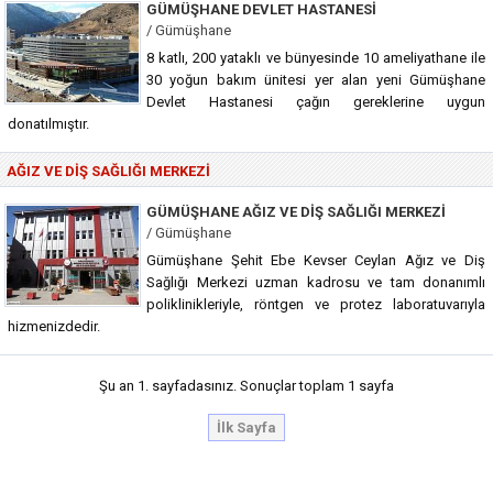
GÜMÜŞHANE DEVLET HASTANESI
/ Gümüşhane
8 katlı, 200 yataklı ve bünyesinde 10 ameliyathane ile
30 yoğun bakım ünitesi yer alan yeni Gümüşhane
Devlet Hastanesi çağın gereklerine uygun
donatılmıştır.
AĞIZ VE DIŞ SAĞLIĞI MERKEZI
GÜMÜŞHANE AĞIZ VE DIŞ SAĞLIĞI MERKEZI
/ Gümüşhane
Gümüşhane Şehit Ebe Kevser Ceylan Ağız ve Diş
Sağlığı Merkezi uzman kadrosu ve tam donanımlı
poliklinikleriyle, röntgen ve protez laboratuvarıyla
hizmenizdedir.
Şu an 1. sayfadasınız. Sonuçlar toplam 1 sayfa
İlk Sayfa