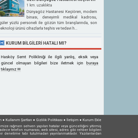
1 km. uzaklıkta
Dünyagöz Hastanesi Keçiören, modern
binası, deneyimli medikal kadrosu,
güler yüzlü personeli ile gözün tüm branşlarında, son
teknoloji ürünü cihazlarla teşhis ve tedavi h...
KURUM BILGILERI HATALI MI?
Hasköy Semt Polikliniği ile ilgili yanlış, eksik veya
güncel olmayan bilgileri bize iletmek için
buraya
tıklayınız ✉
m
●
Kullanım Şartları
●
Gizlilik Politikası
●
İletişim
●
Kurum Ekle
mize rağmen sehven yapılan hatalar veya güncelliğini yitirmiş
dece telefon numarası, web sitesi, adres gibi rehber bilgileri
ir denetime tabi tutulmadan yayınlanmaktadır. Yazılanlardan