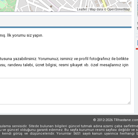
Leaflet
|
Map data ©
OpenStreetMap
ş. İlk yorumu siz yapın.
kutusuna yazabilirsiniz. Yorumunuz; isminiz ve profil fotoğrafınız ile birlikte
su, randevu talebi, ücret bilgisi, resmi şikayet vb. özel mesajlarınız için
© 2012-2026 TRhastane.co
rgulama servisidir. Sitede bulunan bilgileri güncel tutmak adına azami çaba sarfetme
oğru ve güncel olduğunu garanti edemez. Bu sayfa kurumun resmi sayfası değildir ve sa
rin kendi görüş ve düşünceleridir. Yorumlar 5651 sayılı kanun uyarınca herhangi b