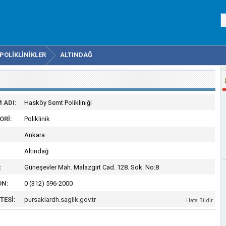
POLIKLINIKLER
ALTINDAĞ
 ADI:
Hasköy Semt Polikliniği
ORI:
Poliklinik
Ankara
Altındağ
:
Güneşevler Mah. Malazgirt Cad. 128. Sok. No:8
ON:
0 (312) 596-2000
TESI:
pursaklardh.saglik.gov.tr
Hata Bildir