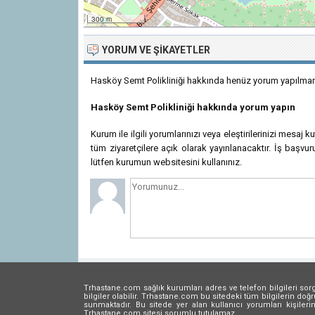
300 m
YORUM VE ŞIKAYETLER
Hasköy Semt Polikliniği hakkında henüz yorum yapılmamı
Hasköy Semt Polikliniği hakkında yorum yapın
Kurum ile ilgili yorumlarınızı veya eleştirilerinizi mesaj 
tüm ziyaretçilere açık olarak yayınlanacaktır. İş başvuru
lütfen kurumun websitesini kullanınız.
Trhastane.com sağlık kurumları adres ve telefon bilgileri so
bilgiler olabilir. Trhastane.com bu sitedeki tüm bilgilerin d
sunmaktadır. Bu sitede yer alan kullanıcı yorumları kişile
Trhastane.com sitesi sorumlu tutulamaz.