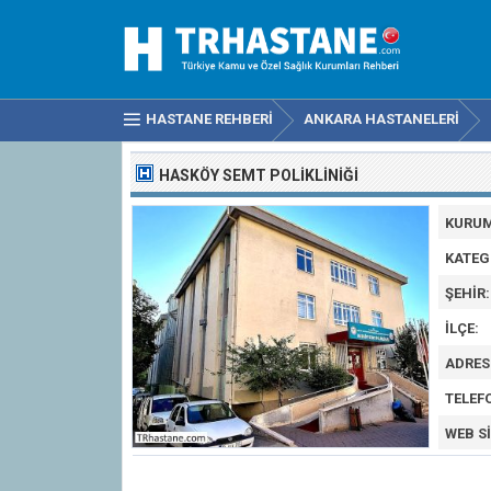
HASTANE REHBERI
ANKARA HASTANELERI
HASKÖY SEMT POLIKLINIĞI
KURUM
KATEG
ŞEHIR:
İLÇE:
ADRES
TELEF
WEB SI