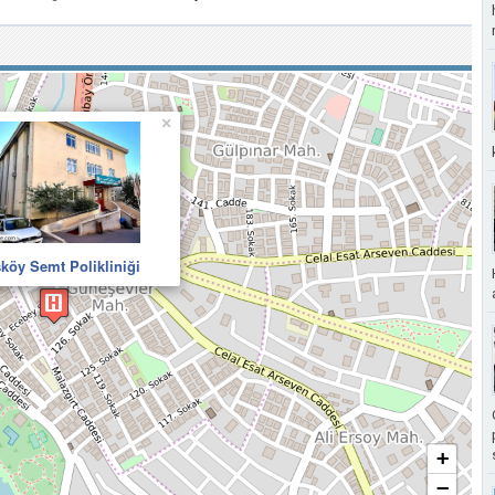
×
köy Semt Polikliniği
+
−