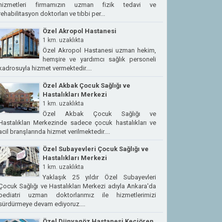
hizmetleri firmamızın uzman fizik tedavi ve
rehabilitasyon doktorları ve tıbbi per...
Özel Akropol Hastanesi
1 km. uzaklıkta
Özel Akropol Hastanesi uzman hekim,
hemşire ve yardımcı sağlık personeli
kadrosuyla hizmet vermektedir....
Özel Akbak Çocuk Sağlığı ve
Hastalıkları Merkezi
1 km. uzaklıkta
Özel Akbak Çocuk Sağlığı ve
Hastalıkları Merkezinde sadece çocuk hastalıkları ve
acil branşlarında hizmet verilmektedir....
Özel Subayevleri Çocuk Sağlığı ve
Hastalıkları Merkezi
1 km. uzaklıkta
Yaklaşık 25 yıldır Özel Subayevleri
Çocuk Sağlığı ve Hastalıkları Merkezi adıyla Ankara'da
pediatri uzman doktorlarımız ile hizmetlerimizi
sürdürmeye devam ediyoruz....
Özel Dünyagöz Hastanesi Keçiören