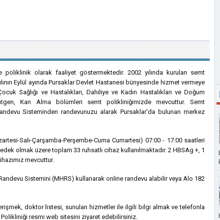
e poliklinik olarak faaliyet göstermektedir. 2002 yılında kurulan semt
yılının Eylül ayında Pursaklar Devlet Hastanesi bünyesinde hizmet vermeye
, Çocuk Sağlığı ve Hastalıkları, Dahiliye ve Kadın Hastalıkları ve Doğum
Röntgen, Kan Alma bölümleri semt polikliniğimizde mevcuttur. Semt
 Randevu Sisteminden randevunuzu alarak Pursaklar'da bulunan merkez
azartesi-Salı-Çarşamba-Perşembe-Cuma Cumartesi) 07:00 - 17:00 saatleri
yedek olmak üzere toplam 33 ruhsatlı cihaz kullanılmaktadır. 2 HBSAg +, 1
ihazımız mevcuttur.
Randevu Sistemini (MHRS) kullanarak online randevu alabilir veya Alo 182
e erişmek, doktor listesi, sunulan hizmetler ile ilgili bilgi almak ve telefonla
likliniği resmi web sitesini ziyaret edebilirsiniz.