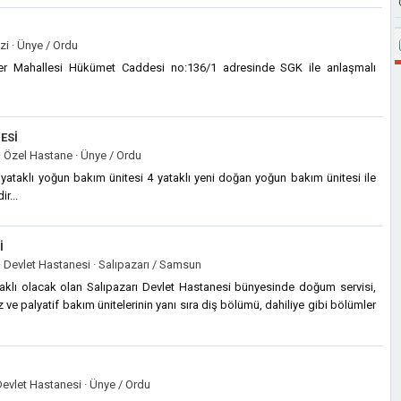
zi ·
Ünye / Ordu
ler Mahallesi Hükümet Caddesi no:136/1 adresinde SGK ile anlaşmalı
ESI
·
Özel Hastane ·
Ünye / Ordu
ataklı yoğun bakım ünitesi 4 yataklı yeni doğan yoğun bakım ünitesi ile
r...
I
·
Devlet Hastanesi ·
Salıpazarı / Samsun
taklı olacak olan Salıpazarı Devlet Hastanesi bünyesinde doğum servisi,
ve palyatif bakım ünitelerinin yanı sıra diş bölümü, dahiliye gibi bölümler
evlet Hastanesi ·
Ünye / Ordu