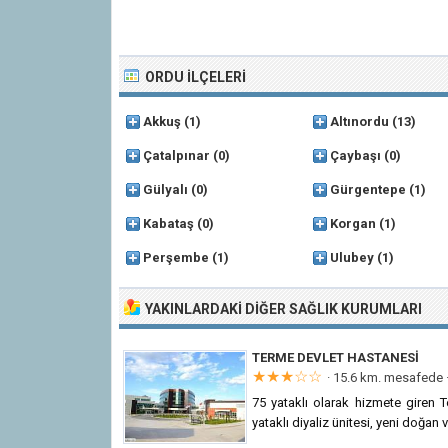
ORDU İLÇELERI
Akkuş
(1)
Altınordu
(13)
Çatalpınar
(0)
Çaybaşı
(0)
Gülyalı
(0)
Gürgentepe
(1)
Kabataş
(0)
Korgan
(1)
Perşembe
(1)
Ulubey
(1)
YAKINLARDAKI DIĞER SAĞLIK KURUMLARI
TERME DEVLET HASTANESI
★★★☆☆
· 15.6 km. mesafede 
75 yataklı olarak hizmete giren T
yataklı diyaliz ünitesi, yeni doğan