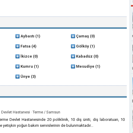
Aybastı
(1)
Çamaş
(0)
Fatsa
(4)
Gölköy
(1)
İkizce
(0)
Kabadüz
(0)
Kumru
(1)
Mesudiye
(1)
Ünye
(3)
·
Devlet Hastanesi ·
Terme / Samsun
erme Devlet Hastanesinde 20 poliklinik, 10 diş üniti, diş laboratuarı, 10
 ve yetişkin yoğun bakım servislerinin de bulunmaktadır...