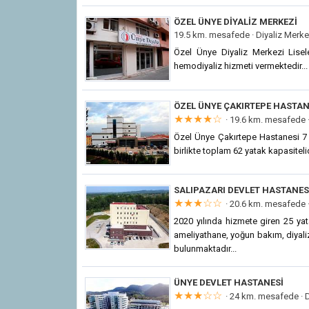
ÖZEL ÜNYE DIYALIZ MERKEZI
19.5 km. mesafede ·
Diyaliz Merke
Özel Ünye Diyaliz Merkezi Lise
hemodiyaliz hizmeti vermektedir...
ÖZEL ÜNYE ÇAKIRTEPE HASTAN
★★★★☆
· 19.6 km. mesafede 
Özel Ünye Çakırtepe Hastanesi 7 y
birlikte toplam 62 yatak kapasitelidi
SALIPAZARI DEVLET HASTANES
★★★☆☆
· 20.6 km. mesafede 
2020 yılında hizmete giren 25 ya
ameliyathane, yoğun bakım, diyaliz 
bulunmaktadır...
ÜNYE DEVLET HASTANESI
★★★☆☆
· 24 km. mesafede ·
D