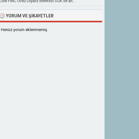
Özel FMC Ordu Diyaliz Merkezi SGK ile an...
YORUM VE ŞIKAYETLER
Henüz yorum eklenmemiş.