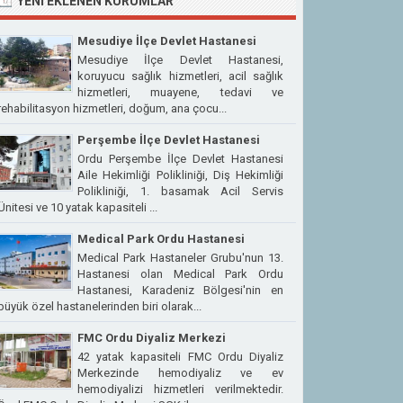
YENI EKLENEN KURUMLAR
Mesudiye İlçe Devlet Hastanesi
Mesudiye İlçe Devlet Hastanesi,
koruyucu sağlık hizmetleri, acil sağlık
hizmetleri, muayene, tedavi ve
rehabilitasyon hizmetleri, doğum, ana çocu...
Perşembe İlçe Devlet Hastanesi
Ordu Perşembe İlçe Devlet Hastanesi
Aile Hekimliği Polikliniği, Diş Hekimliği
Polikliniği, 1. basamak Acil Servis
Ünitesi ve 10 yatak kapasiteli ...
Medical Park Ordu Hastanesi
Medical Park Hastaneler Grubu'nun 13.
Hastanesi olan Medical Park Ordu
Hastanesi, Karadeniz Bölgesi'nin en
büyük özel hastanelerinden biri olarak...
FMC Ordu Diyaliz Merkezi
42 yatak kapasiteli FMC Ordu Diyaliz
Merkezinde hemodiyaliz ve ev
hemodiyalizi hizmetleri verilmektedir.