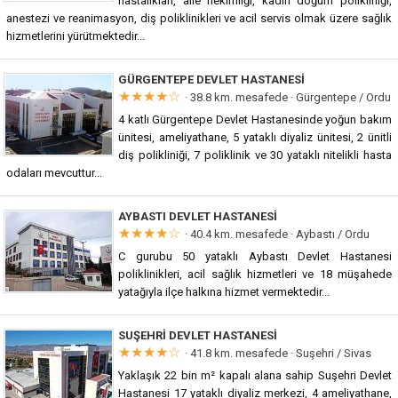
hastalıkları, aile hekimliği, kadın doğum polikliniği,
anestezi ve reanimasyon, diş poliklinikleri ve acil servis olmak üzere sağlık
hizmetlerini yürütmektedir...
GÜRGENTEPE DEVLET HASTANESI
★★★★☆
· 38.8 km. mesafede ·
Gürgentepe / Ordu
4 katlı Gürgentepe Devlet Hastanesinde yoğun bakım
ünitesi, ameliyathane, 5 yataklı diyaliz ünitesi, 2 ünitli
diş polikliniği, 7 poliklinik ve 30 yataklı nitelikli hasta
odaları mevcuttur...
AYBASTI DEVLET HASTANESI
★★★★☆
· 40.4 km. mesafede ·
Aybastı / Ordu
C gurubu 50 yataklı Aybastı Devlet Hastanesi
poliklinikleri, acil sağlık hizmetleri ve 18 müşahede
yatağıyla ilçe halkına hizmet vermektedir...
SUŞEHRI DEVLET HASTANESI
★★★★☆
· 41.8 km. mesafede ·
Suşehri / Sivas
Yaklaşık 22 bin m² kapalı alana sahip Suşehri Devlet
Hastanesi 17 yataklı diyaliz merkezi, 4 ameliyathane,