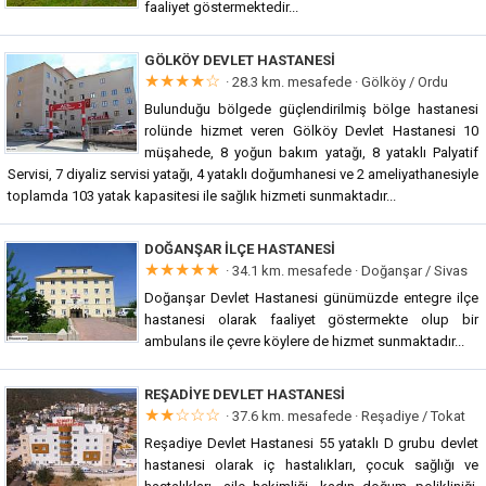
faaliyet göstermektedir...
GÖLKÖY DEVLET HASTANESI
★★★★☆
· 28.3 km. mesafede ·
Gölköy / Ordu
Bulunduğu bölgede güçlendirilmiş bölge hastanesi
rolünde hizmet veren Gölköy Devlet Hastanesi 10
müşahede, 8 yoğun bakım yatağı, 8 yataklı Palyatif
Servisi, 7 diyaliz servisi yatağı, 4 yataklı doğumhanesi ve 2 ameliyathanesiyle
toplamda 103 yatak kapasitesi ile sağlık hizmeti sunmaktadır...
DOĞANŞAR İLÇE HASTANESI
★★★★★
· 34.1 km. mesafede ·
Doğanşar / Sivas
Doğanşar Devlet Hastanesi günümüzde entegre ilçe
hastanesi olarak faaliyet göstermekte olup bir
ambulans ile çevre köylere de hizmet sunmaktadır...
REŞADIYE DEVLET HASTANESI
★★☆☆☆
· 37.6 km. mesafede ·
Reşadiye / Tokat
Reşadiye Devlet Hastanesi 55 yataklı D grubu devlet
hastanesi olarak iç hastalıkları, çocuk sağlığı ve