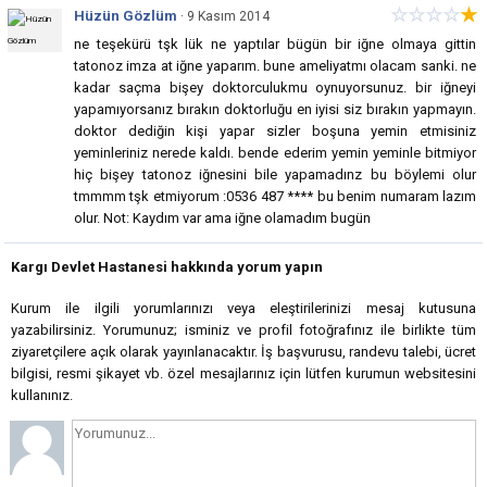
☆
☆
☆
☆
★
Hüzün Gözlüm
· 9 Kasım 2014
ne teşekürü tşk lük ne yaptılar bügün bir iğne olmaya gittin
tatonoz imza at iğne yaparım. bune ameliyatmı olacam sanki. ne
kadar saçma bişey doktorculukmu oynuyorsunuz. bir iğneyi
yapamıyorsanız bırakın doktorluğu en iyisi siz bırakın yapmayın.
doktor dediğin kişi yapar sizler boşuna yemin etmisiniz
yeminleriniz nerede kaldı. bende ederim yemin yeminle bitmiyor
hiç bişey tatonoz iğnesini bile yapamadınz bu böylemi olur
tmmmm tşk etmiyorum :0536 487 **** bu benim numaram lazım
olur. Not: Kaydım var ama iğne olamadım bugün
Kargı Devlet Hastanesi hakkında yorum yapın
Kurum ile ilgili yorumlarınızı veya eleştirilerinizi mesaj kutusuna
yazabilirsiniz. Yorumunuz; isminiz ve profil fotoğrafınız ile birlikte tüm
ziyaretçilere açık olarak yayınlanacaktır. İş başvurusu, randevu talebi, ücret
bilgisi, resmi şikayet vb. özel mesajlarınız için lütfen kurumun websitesini
kullanınız.