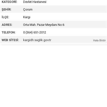
KATEGORI:
Devlet Hastanesi
ŞEHIR:
Çorum
İLÇE:
Kargı
ADRES:
Orta Mah. Pazar Meydanı No:6
TELEFON:
0 (364) 651-2012
WEB SITESI:
kargidh.saglik.gov.tr
Hata Bildir