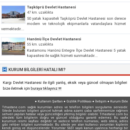
Taşköprü Devlet Hastanesi
47 km. uzaklıkta
50 yatak kapasiteli Taşköprü Devlet Hastanesi son derece
modern ve teknolojik ekipmanlarla vatandaşlara hizmet
vermektedir....
Hanönü İlçe Devlet Hastanesi
55 km. uzaklıkta
Kastamonu Hanönü Entegre İlçe Devlet Hastanesi 5 yatak
kapasitesi ile sağlık hizmeti sunmaktadır....
KURUM BILGILERI HATALI MI?
Kargı Devlet Hastanesi ile ilgili yanlış, eksik veya güncel olmayan bilgileri
bize iletmek için
buraya tıklayınız ✉
●
Kullanım Şartları
●
Gizlilik Politikası
●
İletişim
●
Kurum Ekle
Trhastane.com sağlık kurumları adres ve telefon bilgileri sorgulama servisidir.
Sitede bulunan bilgileri güncel tutmak adına azami çaba sarfetmemize rağmen
sehven yapılan hatalar veya güncelliğini yitirmiş bilgiler olabilir. Trhastane.com bu
sitedeki tüm bilgilerin doğru ve güncel olduğunu garanti edemez. Bu sayfa
kurumun resmi sayfası değildir ve sadece telefon numarası, web sitesi, adres
gibi rehber bilgileri sunmaktadır. Bu sitede yer alan kullanıcı yorumları kişilerin
kendi görüş ve düşünceleridir. Yorumlar 5651 sayılı kanun uyarınca herhangi bir