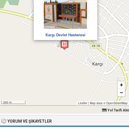
Kargı Devlet Hastanesi
+
−
300 m
Leaflet
|
Map data ©
OpenStreetMap
🗺 Yol Tarifi Alın
YORUM VE ŞIKAYETLER