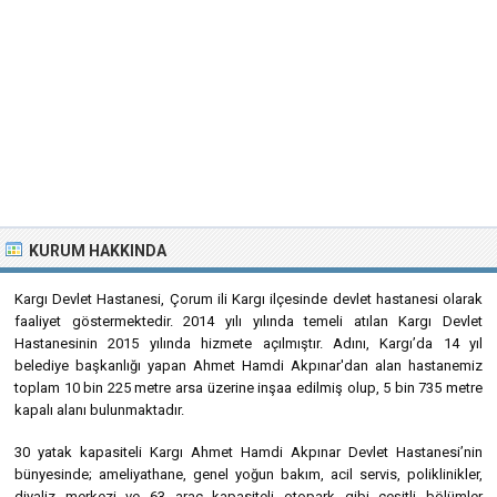
KURUM HAKKINDA
Kargı Devlet Hastanesi, Çorum ili Kargı ilçesinde devlet hastanesi olarak
faaliyet göstermektedir. 2014 yılı yılında temeli atılan Kargı Devlet
Hastanesinin 2015 yılında hizmete açılmıştır. Adını, Kargı’da 14 yıl
belediye başkanlığı yapan Ahmet Hamdi Akpınar'dan alan hastanemiz
toplam 10 bin 225 metre arsa üzerine inşaa edilmiş olup, 5 bin 735 metre
kapalı alanı bulunmaktadır.
30 yatak kapasiteli Kargı Ahmet Hamdi Akpınar Devlet Hastanesi’nin
bünyesinde; ameliyathane, genel yoğun bakım, acil servis, poliklinikler,
diyaliz merkezi ve 63 araç kapasiteli otopark gibi çeşitli bölümler